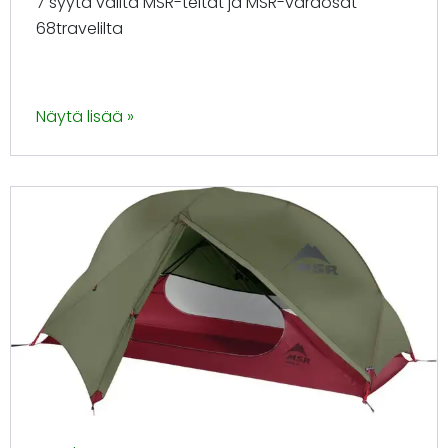
7 syytä valita MSR-teltat ja MSR-varaosat
68travelilta
Näytä lisää »