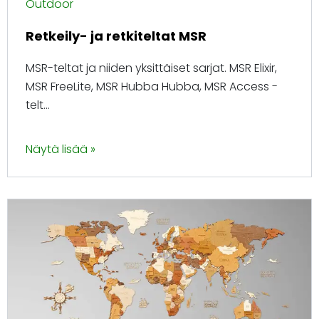
Outdoor
Retkeily- ja retkiteltat MSR
MSR-teltat ja niiden yksittäiset sarjat. MSR Elixir,
MSR FreeLite, MSR Hubba Hubba, MSR Access -
telt...
Näytä lisää »