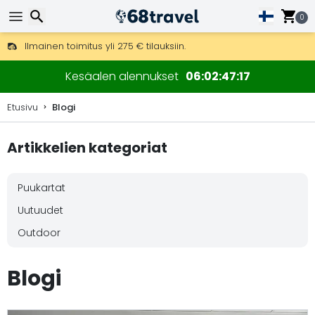
0
Ilmainen toimitus yli 275 € tilauksiin.
Mahdollisuus lähettää DHL Express -lähetyksenä (toimitus 24 tunni
30 päivää palautukseen, 90 päivää puukarttoihin ja koristeisiin.
Etsi
Kesäalen alennukset
06
02
47
15
Etusivu
Blogi
Artikkelien kategoriat
Etsi
Puukartat
Uutuudet
Outdoor
Blogi