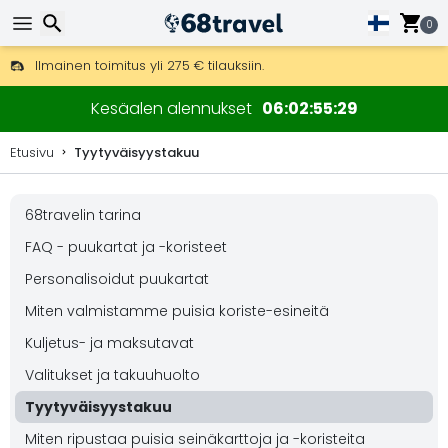
0
Ilmainen toimitus yli 275 € tilauksiin.
Mahdollisuus lähettää DHL Express -lähetyksenä (toimitus 24 tunni
Etsi
30 päivää palautukseen, 90 päivää puukarttoihin ja koristeisiin.
Kesäalen alennukset
06
02
55
28
Etusivu
Tyytyväisyystakuu
68travelin tarina
Etsi
FAQ - puukartat ja -koristeet
Personalisoidut puukartat
Miten valmistamme puisia koriste-esineitä
Kuljetus- ja maksutavat
Valitukset ja takuuhuolto
Tyytyväisyystakuu
Miten ripustaa puisia seinäkarttoja ja -koristeita