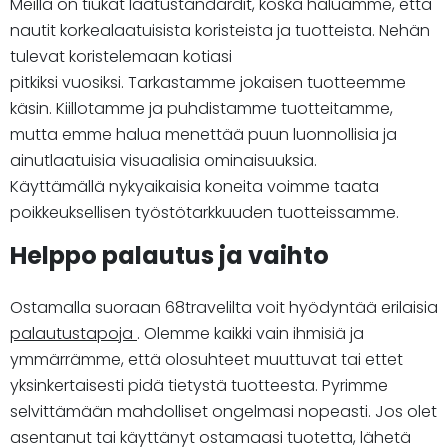
Meillä on tiukat laatustandardit, koska haluamme, että
nautit korkealaatuisista koristeista ja tuotteista. Nehän
tulevat koristelemaan kotiasi
pitkiksi vuosiksi. Tarkastamme jokaisen tuotteemme
käsin. Kiillotamme ja puhdistamme tuotteitamme,
mutta emme halua menettää puun luonnollisia ja
ainutlaatuisia visuaalisia ominaisuuksia.
Käyttämällä nykyaikaisia koneita voimme taata
poikkeuksellisen työstötarkkuuden tuotteissamme.
Helppo palautus ja vaihto
Ostamalla suoraan 68travelilta voit hyödyntää erilaisia
palautustapoja
. Olemme kaikki vain ihmisiä ja
ymmärrämme, että olosuhteet muuttuvat tai ettet
yksinkertaisesti pidä tietystä tuotteesta. Pyrimme
selvittämään mahdolliset ongelmasi nopeasti. Jos olet
asentanut tai käyttänyt ostamaasi tuotetta, lähetä