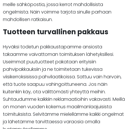
meille sähköpostia, jossa kerrot mahdollisista
ongelmista. Näin voimme tarjota sinulle parhaan
mahdollisen ratkaisun.
Tuotteen turvallinen pakkaus
Hyväksi todetun pakkaustapamme ansiosta
takaamme vaivattoman toimituksen lähetyksillesi.
Useimmat puutuotteet pakataan erityisiin
pahvipakkauksiin ja ne toimitetaan tukevissa
viisikerroksisissa pahvilaatikoissa. Sattuu vain harvoin,
että tuote saapuu vahingoittuneena. Jos näin
kuitenkin käy, ota välittömästi yhteyttä meihin.
Suhtaudumme kaikkiin reklamaatioihin vakavasti. Meillä
on monen vuoden kokemus maailmanlaajuisista
toimituksista. Selvitämme mielellämme kaikki ongelmat
ja lähetämme tarvittaessa varaosia omalla