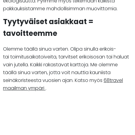
ekologisuutta. Pyrimme myös tekemään kaikista
pakkauksistamme mahdollisimman muovittomia.
Tyytyväiset asiakkaat =
tavoitteemme
Olemme täällä sinua varten. Olipa sinulla erikois-
tai toimitusaikatoiveita, tarvitset erikoisosan tai haluat
vain jutella. Kaikki rakastavat karttoja. Me olemme
täällä sinua varten, jotta voit nauttia kauniista
seinäkoristeesta vuosien ajan. Katso myös
68travel
maailman ympäri
.