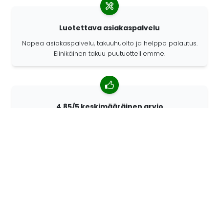
Luotettava asiakaspalvelu
Nopea asiakaspalvelu, takuuhuolto ja helppo palautus.
Elinikäinen takuu puutuotteillemme.
4,85/5 keskimääräinen arvio
Yli 7400 arvostelua asiakkailta ympäri maailmaa.
Asiakkaistamme 98% suosittelee meitä.
Räätälöidyt tilaukset
68travel on alkuperäisvalmistaja. Sen ansiosta
pystymme valmistamaan yksilöllisiä tuotteita nopeasti