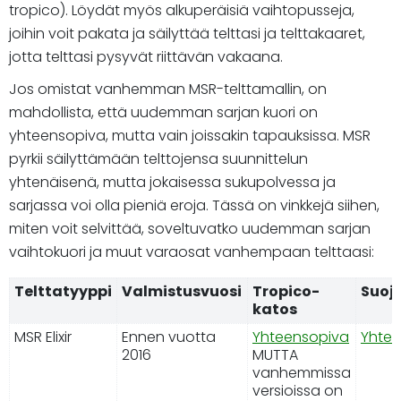
tropico). Löydät myös alkuperäisiä vaihtopusseja,
joihin voit pakata ja säilyttää telttasi ja telttakaaret,
jotta telttasi pysyvät riittävän vakaana.
Jos omistat vanhemman MSR-telttamallin, on
mahdollista, että uudemman sarjan kuori on
yhteensopiva, mutta vain joissakin tapauksissa. MSR
pyrkii säilyttämään telttojensa suunnittelun
yhtenäisenä, mutta jokaisessa sukupolvessa ja
sarjassa voi olla pieniä eroja. Tässä on vinkkejä siihen,
miten voit selvittää, soveltuvatko uudemman sarjan
vaihtokuori ja muut varaosat vanhempaan telttaasi:
Telttatyyppi
Valmistusvuosi
Tropico-
Suoj
katos
MSR Elixir
Ennen vuotta
Yhteensopiva
Yhtee
2016
MUTTA
vanhemmissa
versioissa on