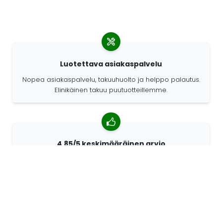
Luotettava asiakaspalvelu
Nopea asiakaspalvelu, takuuhuolto ja helppo palautus.
Elinikäinen takuu puutuotteillemme.
4,85/5 keskimääräinen arvio
Yli 7400 arvostelua asiakkailta ympäri maailmaa.
Asiakkaistamme 98% suosittelee meitä.