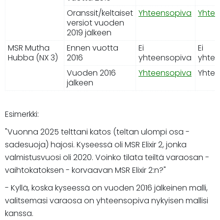
Oranssit/keltaiset
Yhteensopiva
Yhtee
versiot vuoden
2019 jälkeen
MSR Mutha
Ennen vuotta
Ei
Ei
Hubba (NX 3)
2016
yhteensopiva
yhtee
Vuoden 2016
Yhteensopiva
Yhtee
jälkeen
Esimerkki:
"Vuonna 2025 telttani katos (teltan ulompi osa -
sadesuoja) hajosi. Kyseessä oli MSR Elixir 2, jonka
valmistusvuosi oli 2020. Voinko tilata teiltä varaosan -
vaihtokatoksen - korvaavan MSR Elixir 2:n?"
- Kyllä, koska kyseessä on vuoden 2016 jälkeinen malli,
valitsemasi varaosa on yhteensopiva nykyisen mallisi
kanssa.