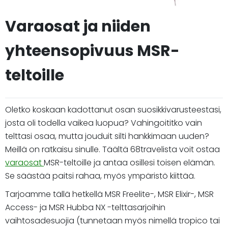
Varaosat ja niiden
yhteensopivuus MSR-
teltoille
Oletko koskaan kadottanut osan suosikkivarusteestasi,
josta oli todella vaikea luopua? Vahingoititko vain
telttasi osaa, mutta jouduit silti hankkimaan uuden?
Meillä on ratkaisu sinulle. Täältä 68travelista voit ostaa
varaosat
MSR-teltoille ja antaa osillesi toisen elämän.
Se säästää paitsi rahaa, myös ympäristö kiittää.
Tarjoamme tällä hetkellä MSR Freelite-, MSR Elixir-, MSR
Access- ja MSR Hubba NX -telttasarjoihin
vaihtosadesuojia (tunnetaan myös nimellä tropico tai