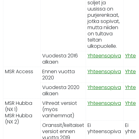
soljet ja
uusissa on
purjerenkaat,
jotka sopivat,
mutta niiden
on tultava
teltan
ulkopuolelle.
Vuodesta 2016
Yhteensopiva
Yhtee
alkaen
MSR Access
Ennen vuotta
Yhteensopiva
Yhtee
2020
Vuodesta 2020
Yhteensopiva
Yhtee
alkaen
MSR Hubba
Vihreät versiot
Yhteensopiva
Yhtee
(NX 1)
(myös
MSR Hubba
vanhemmat)
(NX 2)
Oranssit/keltaiset
Ei
Ei
versiot ennen
yhteensopiva
yhtee
vuotta 2019