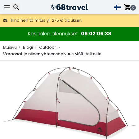
0
Ilmainen toimitus yli 275 € tilauksiin.
Mahdollisuus lähettää DHL Express -lähetyksenä (toimitus 24 tunni
Etsi
30 päivää palautukseen, 90 päivää puukarttoihin ja koristeisiin.
Kesäalen alennukset
06
02
06
37
Etusivu
Blogi
Outdoor
Varaosat ja niiden yhteensopivuus MSR-teltoille
Etsi