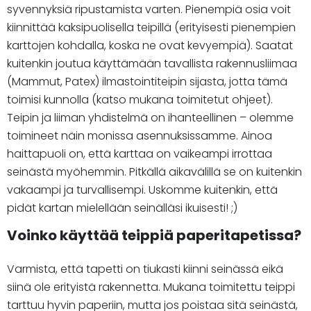
syvennyksiä ripustamista varten. Pienempiä osia voit
kiinnittää kaksipuolisella teipillä (erityisesti pienempien
karttojen kohdalla, koska ne ovat kevyempiä). Saatat
kuitenkin joutua käyttämään tavallista rakennusliimaa
(Mammut, Patex) ilmastointiteipin sijasta, jotta tämä
toimisi kunnolla (katso mukana toimitetut ohjeet).
Teipin ja liiman yhdistelmä on ihanteellinen – olemme
toimineet näin monissa asennuksissamme. Ainoa
haittapuoli on, että karttaa on vaikeampi irrottaa
seinästä myöhemmin. Pitkällä aikavälillä se on kuitenkin
vakaampi ja turvallisempi. Uskomme kuitenkin, että
pidät kartan mielellään seinälläsi ikuisesti! ;)
Voinko käyttää teippiä paperitapetissa?
Varmista, että tapetti on tiukasti kiinni seinässä eikä
siinä ole erityistä rakennetta. Mukana toimitettu teippi
tarttuu hyvin paperiin, mutta jos poistaa sitä seinästä,