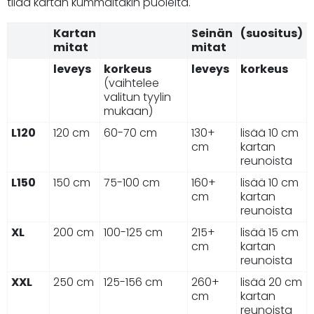
tilaa kartan kummaltakin puolelta.
Kartan
Seinän
(suositus)
mitat
mitat
leveys
korkeus
leveys
korkeus
(vaihtelee
valitun tyylin
mukaan)
L120
120 cm
60-70 cm
130+
lisää 10 cm
cm
kartan
reunoista
L150
150 cm
75-100 cm
160+
lisää 10 cm
cm
kartan
reunoista
XL
200 cm
100-125 cm
215+
lisää 15 cm
cm
kartan
reunoista
XXL
250 cm
125-156 cm
260+
lisää 20 cm
cm
kartan
reunoista