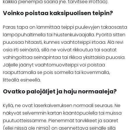
kaikkia pienempiä saaria jne. tarvitsee irrottaa).
Voinko poistaa kaksipuolisen teipin?
Paras tapa on lämmittää teippi puulevyjen takaosasta
lämpöpuhaltimella tai hiustenkuivaajalla. Pyöritä sitten
puuosaa hitaasti, kunnes vaahtoteippi irtoaa. Älä revi
osia irti seinästä, sillä ne voivat rikkoutua tai saatat
vahingoittaa seinäpintaa tai rikkoa yksittäisiä puuosia.
Jäljelle jäänyt vaahtomuoviteippi voi poistaa
raaputtamalla se pois sormella tai kovemmalla,
litteällä esineellä.
Ovatko palojäljet ja haju normaaleja?
Kyllä, ne ovat laserkaiverruksen normaali seuraus. Ne
näkyvät selvemmin kartan kääntöpuolella tai muissa
puutuotteissamme. Pienemmät tarvikkeet ja saaret
(ellei niissä ole nimiä) on asennettava seinälle sillä