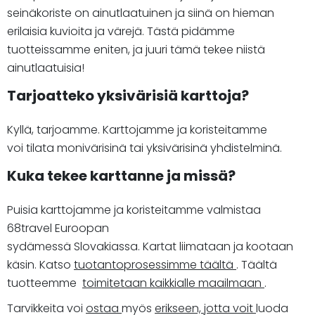
seinäkoriste on ainutlaatuinen ja siinä on hieman
erilaisia kuvioita ja värejä. Tästä pidämme
tuotteissamme eniten, ja juuri tämä tekee niistä
ainutlaatuisia!
Tarjoatteko yksivärisiä karttoja?
Kyllä, tarjoamme. Karttojamme ja koristeitamme
voi tilata monivärisinä tai yksivärisinä yhdistelminä.
Kuka tekee karttanne ja missä?
Puisia karttojamme ja koristeitamme valmistaa
68travel Euroopan
sydämessä Slovakiassa. Kartat liimataan ja kootaan
käsin. Katso
tuotantoprosessimme täältä
. Täältä
tuotteemme
toimitetaan kaikkialle maailmaan
.
Tarvikkeita voi
ostaa
myös
erikseen, jotta voit
luoda