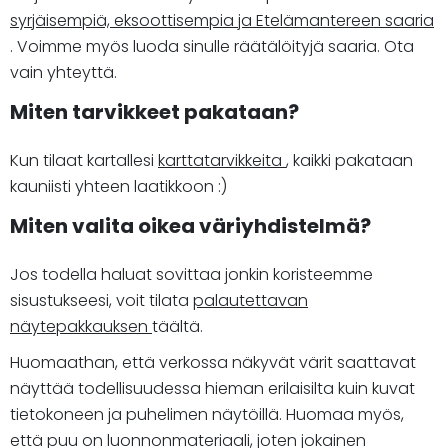
syrjäisempiä, eksoottisempia ja Etelämantereen saaria
. Voimme myös luoda sinulle räätälöityjä saaria. Ota
vain yhteyttä.
Miten tarvikkeet pakataan?
Kun tilaat kartallesi
karttatarvikkeita
, kaikki pakataan
kauniisti yhteen laatikkoon :)
Miten valita oikea väriyhdistelmä?
Jos todella haluat sovittaa jonkin koristeemme
sisustukseesi, voit tilata
palautettavan
näytepakkauksen
täältä.
Huomaathan, että verkossa näkyvät värit saattavat
näyttää todellisuudessa hieman erilaisilta kuin kuvat
tietokoneen ja puhelimen näytöillä. Huomaa myös,
että puu on luonnonmateriaali, joten jokainen