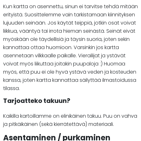
Kun kartta on asennettu, sinun ei tarvitse tehdä mitään
erityistä. Suosittelemme vain tarkistamaan kiinnityksen
lujuuden seinään. Jos käytät teippiä, jotkin osat voivat
liikkua, vääntyä tai irrota hieman seinästä. Seinät eivät
myöskään ole täydellisiä ja täysin suoria, joten sekin
kannattaa ottaa huomioon. Varsinkin jos kartta
asennetaan vilkkaalle paikalle. Vierailijat ja ystävät
voivat myös liikuttaa joitakin puupaloja :) Huomaa
myös, että puu ei ole hyvä ystävä veden ja kosteuden
kanssa, joten kartta kannattaa säilyttää ilmastoidussa
tilassa.
Tarjoatteko takuun?
Kaikilla kartoillamme on elinikäinen takuu. Puu on vahva
ja pitkäikäinen (sekä kierrätettävä) materiaali.
Asentaminen / purkaminen