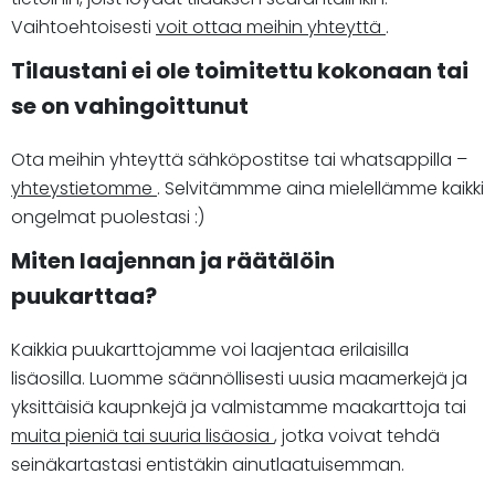
Vaihtoehtoisesti
voit ottaa meihin yhteyttä
.
Tilaustani ei ole toimitettu kokonaan tai
se on vahingoittunut
Ota meihin yhteyttä sähköpostitse tai whatsappilla –
yhteystietomme
. Selvitämmme aina mielellämme kaikki
ongelmat puolestasi :)
Miten laajennan ja räätälöin
puukarttaa?
Kaikkia puukarttojamme voi laajentaa erilaisilla
lisäosilla. Luomme säännöllisesti uusia maamerkejä ja
yksittäisiä kaupnkejä ja valmistamme maakarttoja tai
muita pieniä tai suuria lisäosia
, jotka voivat tehdä
seinäkartastasi entistäkin ainutlaatuisemman.