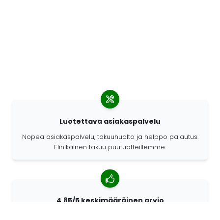
Luotettava asiakaspalvelu
Nopea asiakaspalvelu, takuuhuolto ja helppo palautus.
Elinikäinen takuu puutuotteillemme.
4,85/5 keskimääräinen arvio
Yli 7400 arvostelua asiakkailta ympäri maailmaa.