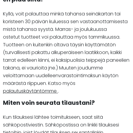
Kyllä, voit palauttaa minkä tahansa seinäkartan tai
koristeen 30 päivän kuluessa sen vastaanottamisesta
mistä tahansa syystä. Marras- ja joulukuussa
ostetut tuotteet voi palauttaa myös tammikuussa.
Tuotteen on kuitenkin oltava täysin käyttämätön
(turvallisesti pakattu alkuperäiseen laatikkoon, kaikki
tarrat edelleen kiinni, ei kaksipuolisia teippejä paneelien
takana, ei vaurioita jne.) Muuten joudumme
veloittamaan uudelleenvarastointimaksun käytön
määrästä riippuen. Katso myös
palautuskäytäntömme
.
Miten voin seurata tilaustani?
Kun tilauksesi lähtee toimitukseen, saat siitä
sähköpostiviestin. Sähköpostissa on linkki tilauksesi
tietoihin, joist löydät tilauksen seurantalinkin.