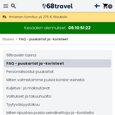
0
Ilmainen toimitus yli 275 € tilauksiin.
Mahdollisuus lähettää DHL Express -lähetyksenä (toimitus 24 tunni
30 päivää palautukseen, 90 päivää puukarttoihin ja koristeisiin.
Etsi
Kesäalen alennukset
06
10
51
22
Etusivu
FAQ - puukartat ja -koristeet
68travelin tarina
Etsi
FAQ - puukartat ja -koristeet
Personalisoidut puukartat
Miten valmistamme puisia koriste-esineitä
Kuljetus- ja maksutavat
Valitukset ja takuuhuolto
Tyytyväisyystakuu
Miten ripustaa puisia seinäkarttoja ja -koristeita