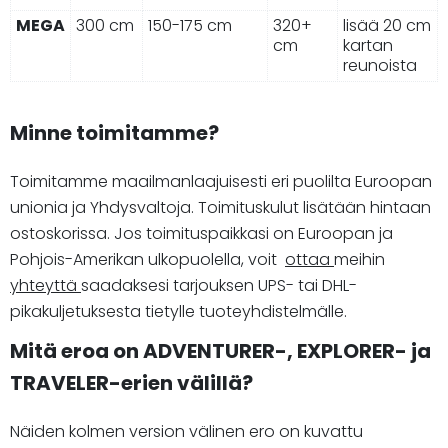
MEGA
300 cm
150-175 cm
320+
lisää 20 cm
cm
kartan
reunoista
Minne toimitamme?
Toimitamme maailmanlaajuisesti eri puolilta Euroopan
unionia ja Yhdysvaltoja. Toimituskulut lisätään hintaan
ostoskorissa. Jos toimituspaikkasi on Euroopan ja
Pohjois-Amerikan ulkopuolella, voit
ottaa
meihin
yhteyttä
saadaksesi tarjouksen UPS- tai DHL-
pikakuljetuksesta tietylle tuoteyhdistelmälle.
Mitä eroa on ADVENTURER-, EXPLORER- ja
TRAVELER-erien välillä?
Näiden kolmen version välinen ero on kuvattu