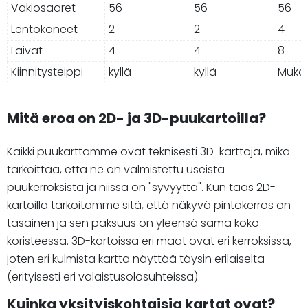
Vakiosaaret
56
56
56
Lentokoneet
2
2
4
Laivat
4
4
8
Kiinnitysteippi
kyllä
kyllä
Muka
Mitä eroa on 2D- ja 3D-puukartoilla?
Kaikki puukarttamme ovat teknisesti 3D-karttoja, mikä
tarkoittaa, että ne on valmistettu useista
puukerroksista ja niissä on "syvyyttä". Kun taas 2D-
kartoilla tarkoitamme sitä, että näkyvä pintakerros on
tasainen ja sen paksuus on yleensä sama koko
koristeessa. 3D-kartoissa eri maat ovat eri kerroksissa,
joten eri kulmista kartta näyttää täysin erilaiselta
(erityisesti eri valaistusolosuhteissa).
Kuinka yksityiskohtaisia kartat ovat?