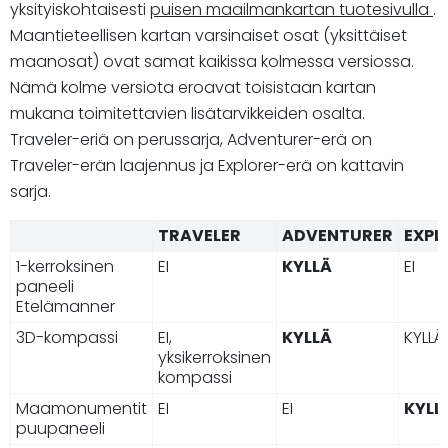
yksityiskohtaisesti
puisen maailmankartan tuotesivulla
.
Maantieteellisen kartan varsinaiset osat (yksittäiset
maanosat) ovat samat kaikissa kolmessa versiossa.
Nämä kolme versiota eroavat toisistaan kartan
mukana toimitettavien lisätarvikkeiden osalta.
Traveler-eriä on perussarja, Adventurer-erä on
Traveler-erän laajennus ja Explorer-erä on kattavin
sarja.
TRAVELER
ADVENTURER
EXPL
1-kerroksinen
EI
KYLLÄ
EI
paneeli
Etelämanner
3D-kompassi
EI,
KYLLÄ
KYLLÄ
yksikerroksinen
kompassi
Maamonumentit
EI
EI
KYLL
puupaneeli