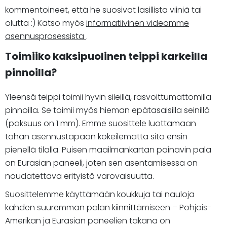
kommentoineet, että he suosivat lasillista viiniä tai
olutta :) Katso myös
informatiivinen videomme
asennusprosessista
.
Toimiiko kaksipuolinen teippi karkeilla
pinnoilla?
Yleensä teippi toimii hyvin sileillä, rasvoittumattomilla
pinnoilla. Se toimii myös hieman epätasaisilla seinillä
(paksuus on 1 mm). Emme suosittele luottamaan
tähän asennustapaan kokeilematta sitä ensin
pienellä tilalla. Puisen maailmankartan painavin pala
on Eurasian paneeli, joten sen asentamisessa on
noudatettava erityistä varovaisuutta.
Suosittelemme käyttämään koukkuja tai nauloja
kahden suuremman palan kiinnittämiseen – Pohjois-
Amerikan ja Eurasian paneelien takana on