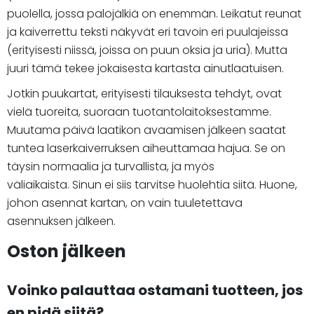
puolella, jossa palojälkiä on enemmän. Leikatut reunat
ja kaiverrettu teksti näkyvät eri tavoin eri puulajeissa
(erityisesti niissä, joissa on puun oksia ja uria). Mutta
juuri tämä tekee jokaisesta kartasta ainutlaatuisen.
Jotkin puukartat, erityisesti tilauksesta tehdyt, ovat
vielä tuoreita, suoraan tuotantolaitoksestamme.
Muutama päivä laatikon avaamisen jälkeen saatat
tuntea laserkaiverruksen aiheuttamaa hajua. Se on
täysin normaalia ja turvallista, ja myös
väliaikaista. Sinun ei siis tarvitse huolehtia siitä. Huone,
johon asennat kartan, on vain tuuletettava
asennuksen jälkeen.
Oston jälkeen
Voinko palauttaa ostamani tuotteen, jos
en pidä siitä?