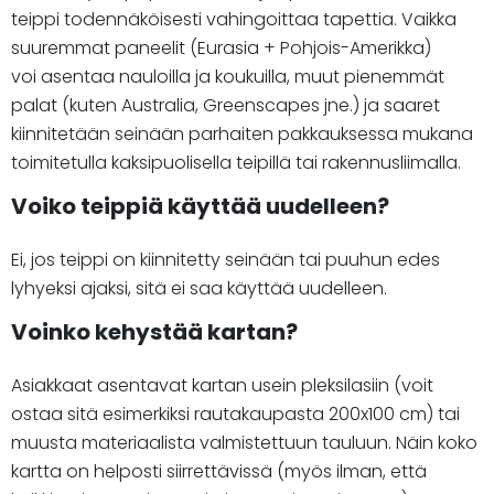
teippi todennäköisesti vahingoittaa tapettia. Vaikka
suuremmat paneelit (Eurasia + Pohjois-Amerikka)
voi asentaa nauloilla ja koukuilla, muut pienemmät
palat (kuten Australia, Greenscapes jne.) ja saaret
kiinnitetään seinään parhaiten pakkauksessa mukana
toimitetulla kaksipuolisella teipillä tai rakennusliimalla.
Voiko teippiä käyttää uudelleen?
Ei, jos teippi on kiinnitetty seinään tai puuhun edes
lyhyeksi ajaksi, sitä ei saa käyttää uudelleen.
Voinko kehystää kartan?
Asiakkaat asentavat kartan usein pleksilasiin (voit
ostaa sitä esimerkiksi rautakaupasta 200x100 cm) tai
muusta materiaalista valmistettuun tauluun. Näin koko
kartta on helposti siirrettävissä (myös ilman, että