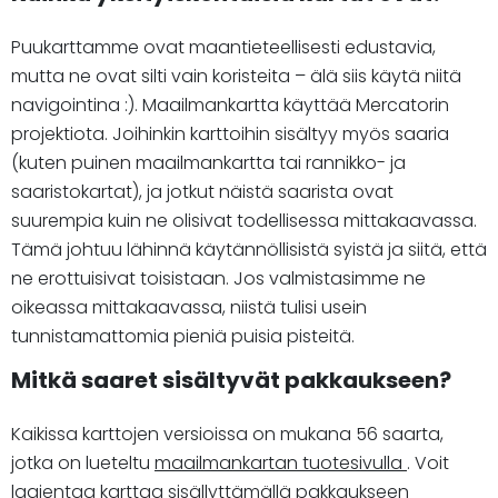
Puukarttamme ovat maantieteellisesti edustavia,
mutta ne ovat silti vain koristeita – älä siis käytä niitä
navigointina :). Maailmankartta käyttää Mercatorin
projektiota. Joihinkin karttoihin sisältyy myös saaria
(kuten puinen maailmankartta tai rannikko- ja
saaristokartat), ja jotkut näistä saarista ovat
suurempia kuin ne olisivat todellisessa mittakaavassa.
Tämä johtuu lähinnä käytännöllisistä syistä ja siitä, että
ne erottuisivat toisistaan. Jos valmistasimme ne
oikeassa mittakaavassa, niistä tulisi usein
tunnistamattomia pieniä puisia pisteitä.
Mitkä saaret sisältyvät pakkaukseen?
Kaikissa karttojen versioissa on mukana 56 saarta,
jotka on lueteltu
maailmankartan tuotesivulla
. Voit
laajentaa karttaa sisällyttämällä pakkaukseen