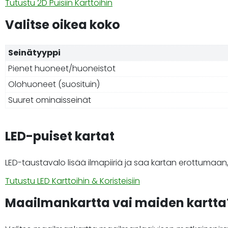
Tutustu 2D Puisiin Karttoihin
Valitse oikea koko
Seinätyyppi
Pienet huoneet/huoneistot
Olohuoneet (suosituin)
Suuret ominaisseinät
LED-puiset kartat
LED-taustavalo lisää ilmapiiriä ja saa kartan erottumaan, er
Tutustu LED Karttoihin & Koristeisiin
Maailmankartta vai maiden kartta