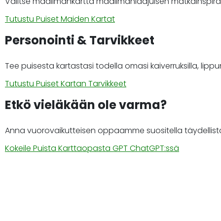
Valitse maailmankartta maailmanlaajuisen matkainspiraati
Tutustu Puiset Maiden Kartat
Personointi & Tarvikkeet
Tee puisesta kartastasi todella omasi kaiverruksilla, lippunast
Tutustu Puiset Kartan Tarvikkeet
Etkö vieläkään ole varma?
Anna vuorovaikutteisen oppaamme suositella täydellistä 
Kokeile Puista Karttaopasta GPT ChatGPT:ssä