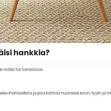
isi hankkia?
kotiisi tai toimistoosi.
elee ihanteellista puista karttaa huoneesi koon, tyylin ja m