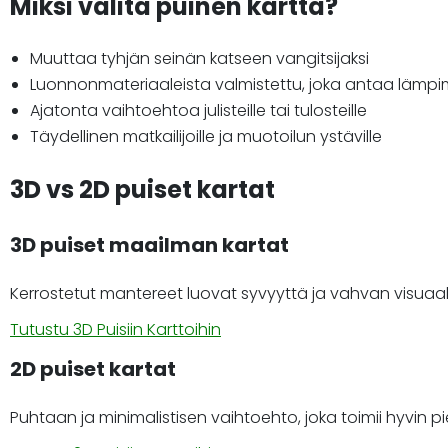
Miksi valita puinen kartta?
Muuttaa tyhjän seinän katseen vangitsijaksi
Luonnonmateriaaleista valmistettu, joka antaa lämpi
Ajatonta vaihtoehtoa julisteille tai tulosteille
Täydellinen matkailijoille ja muotoilun ystäville
3D vs 2D puiset kartat
3D puiset maailman kartat
Kerrostetut mantereet luovat syvyyttä ja vahvan visuaalis
Tutustu 3D Puisiin Karttoihin
2D puiset kartat
Puhtaan ja minimalistisen vaihtoehto, joka toimii hyvin 