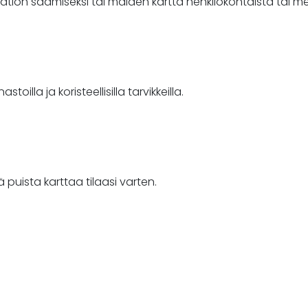
on saamiseksi tai maiden kartta henkilökohtaista tai merk
oilla ja koristeellisilla tarvikkeilla.
puista karttaa tilaasi varten.