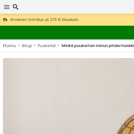
Ilmainen toimitus yli 275 € tilauksiin.
Mahdollisuus lähettää DHL Express -lähetyksenä (toimitus 24 tunni
Etsi
30 päivää palautukseen, 90 päivää puukarttoihin ja koristeisiin.
Etusivu
Blogi
Puukartat
Minkä puukartan minun pitäisi hankk