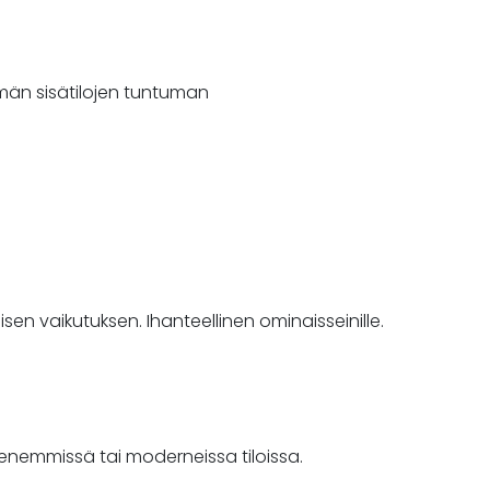
män sisätilojen tuntuman
en vaikutuksen. Ihanteellinen ominaisseinille.
pienemmissä tai moderneissa tiloissa.