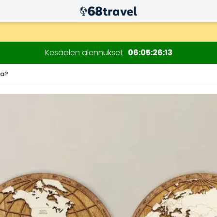
n kuluessa)
Kesäalen alennukset
06
05
26
11
ia?
Etsi