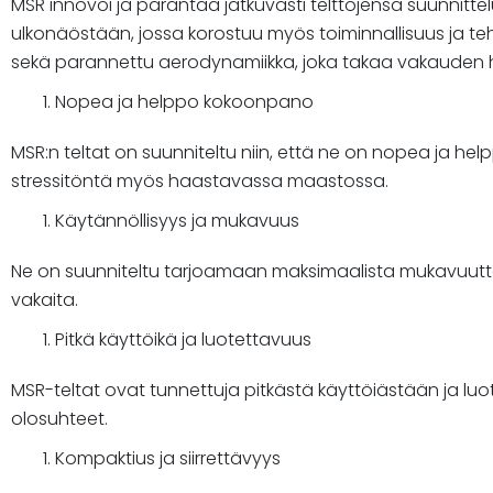
MSR innovoi ja parantaa jatkuvasti telttojensa suunnittelu
ulkonäöstään, jossa korostuu myös toiminnallisuus ja teho
sekä parannettu aerodynamiikka, joka takaa vakauden h
Nopea ja helppo kokoonpano
MSR:n teltat on suunniteltu niin, että ne on nopea ja h
stressitöntä myös haastavassa maastossa.
Käytännöllisyys ja mukavuus
Ne on suunniteltu tarjoamaan maksimaalista mukavuutta m
vakaita.
Pitkä käyttöikä ja luotettavuus
MSR-teltat ovat tunnettuja pitkästä käyttöiästään ja luot
olosuhteet.
Kompaktius ja siirrettävyys