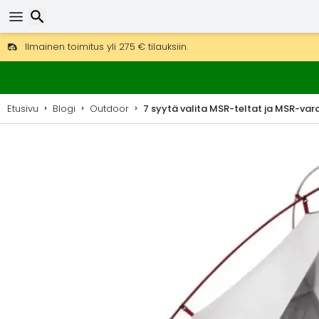
Ilmainen toimitus yli 275 € tilauksiin.
Mahdollisuus lähettää DHL Express -lähetyksenä (toimitus 24 tunni
Etsi
30 päivää palautukseen, 90 päivää puukarttoihin ja koristeisiin.
Etusivu
Blogi
Outdoor
7 syytä valita MSR-teltat ja MSR-var