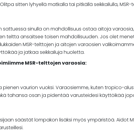
i. Olitpa sitten lyhyellä matkalla tai pitkällä seikkailulla, M
en sattuessa sinulla on mahdollisuus ostaa aitoja varaosia,
n teltta ansaitsee toisen mahdollisuuden. Jos olet menett
ukkaiden MSR-telttojen ja aitojen varaosien valikoimamme 
öikää ja jatkaa seikkailuja huoletta.
ikoimiimme MSR-telttojen varaosia:
ienen vaurion vuoksi. Varaosiemme, kuten tropico-alustap
inkä tahansa osan ja pidentää varusteidesi käyttöikää jopa 
ijaan säästät lompakon lisäksi myös ympäristöä. Aidot MS
steillesi.