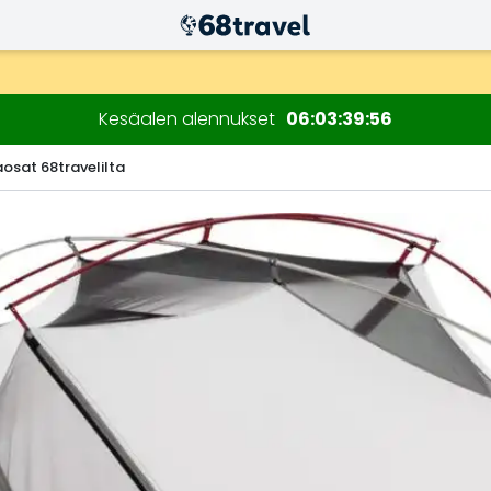
n kuluessa)
Kesäalen alennukset
06
03
39
55
aosat 68travelilta
Etsi