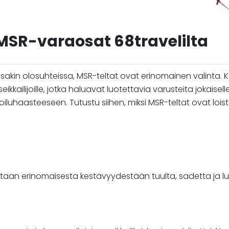
a MSR-varaosat 68travelilta
ssakin olosuhteissa, MSR-teltat ovat erinomainen valinta.
kkailijoille, jotka haluavat luotettavia varusteita jokaiselle
oiluhaasteeseen. Tutustu siihen, miksi MSR-teltat ovat loi
netaan erinomaisesta kestävyydestään tuulta, sadetta ja lu