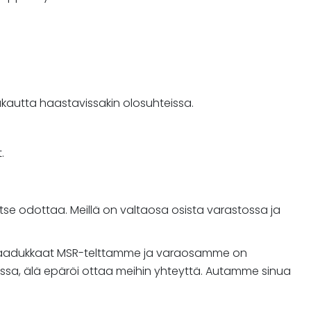
 vakautta haastavissakin olosuhteissa.
.
itse odottaa. Meillä on valtaosa osista varastossa ja
a. Laadukkaat MSR-telttamme ja varaosamme on
i kanssa, älä epäröi ottaa meihin yhteyttä. Autamme sinua