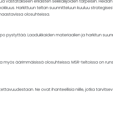
a vastatakseen erilaisten seikkailijoiden tarpeisiin. Heidä
kkuus. Harkittuun teltan suunnitteluun kuuluu strategisesti
aastavissa olosuhteissa.
elppo pystyttää. Laadukkaiden materiaalien ja harkitun su
yös äärimmäisissä olosuhteissa. MSR-teltoissa on runsaas
ettavuudestaan. Ne ovat ihanteellisia niille, jotka tarvits