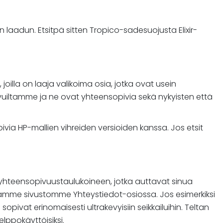
aadun. Etsitpä sitten Tropico-sadesuojusta Elixir-
illa on laaja valikoima osia, jotka ovat usein
ivuiltamme ja ne ovat yhteensopivia sekä nykyisten että
via HP-mallien vihreiden versioiden kanssa. Jos etsit
 yhteensopivuustaulukoineen, jotka auttavat sinua
eamme sivustomme Yhteystiedot-osiossa. Jos esimerkiksi
opivat erinomaisesti ultrakevyisiin seikkailuihin. Teltan
elppokäyttöisiksi.