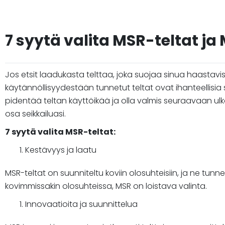
7 syytä valita MSR-teltat j
Jos etsit laadukasta telttaa, joka suojaa sinua haastavi
käytännöllisyydestään tunnetut teltat ovat ihanteellisia sei
pidentää teltan käyttöikää ja olla valmis seuraavaan ulk
osa seikkailuasi.
7 syytä valita MSR-teltat:
Kestävyys ja laatu
MSR-teltat on suunniteltu koviin olosuhteisiin, ja ne tun
kovimmissakin olosuhteissa, MSR on loistava valinta.
Innovaatioita ja suunnittelua