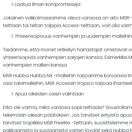
Laatua ilman kompromisseja
Jokainen valikoimassamme oleva varaosa on aito MSR-tuo
telttaan tai teltan tolppia Access-telttaan, voit olla var
Yhteensopivuus vanhempiin ja uudempiin malleihin
Tiedämme, että monet retkeilyn harrastajat omistavat van
yhteensopivia vanhempien sarjojen kanssa. Esimerkiksi MS
vanhempien mallien kanssa.
MSR Hubba Hubba NX -malleihin tarjoamme korvaavia tropi
osia talvimalleihin, MSR Accessin tropico tarjoaa ihantee
Apua oikeiden osien valintaan
Etkö ole varma, mikä varaosa sopii telttaasi? Sivustoll
tekemään oikean päätöksen. Jos tarvitset erityistä ap
tarvitset tropiikkia MSR Freelite -telttaan, suosittelemme 
pakkaamista ja suojaamista varten löydät sekä Hubba NX:lle 