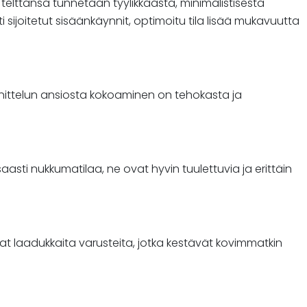
n telttansa tunnetaan tyylikkäästä, minimalistisesta
 sijoitetut sisäänkäynnit, optimoitu tila lisää mukavuutta
unnittelun ansiosta kokoaminen on tehokasta ja
ti nukkumatilaa, ne ovat hyvin tuulettuvia ja erittäin
evat laadukkaita varusteita, jotka kestävät kovimmatkin