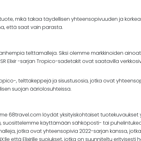
te, mikä takaa täydellisen yhteensopivuuden ja korkean l
ma, että saat vain parasta.
hempia telttamalleja. Siksi olemme markkinoiden ainoat, jo
R Elixir -sarjan Tropico-sadetakit ovat saatavilla verkkos
co-, telttakeppejä ja sisustusosia, jotka ovat yhteensopi
llisen suojan ääriolosuhteissa.
amme 68travel.com löydät yksityiskohtaiset tuotekuvaukset
ua, suosittelemme käyttämään sähköposti- tai puhelintuk
malleja, jotka ovat yhteensopivia 2022-sarjan kanssa, jotka s
että Elixirille suojukset, jotka on suunniteltu erityisesti h