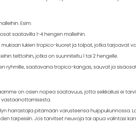
lleihin. Esim:
tusosat saatavilla 1-4 hengen malleihin.
sat, mukaan lukien tropico-kuoret ja tolpat, jotka tarjoavat
hin telttoihin, jotka on suunniteltu 1 tai 2 hengelle.
en ryhmille, saatavana tropico-kangas, sauvat ja sisäosat
iaamme on osien nopea saatavuus, jotta seikkailusi ei tarv
n vastaanottamisesta.
tkeilyn harrastajia pitämään varusteensa huippukunnoss
lijöiden tarpeisiin. Jos tarvitset neuvoja tai apua valintas