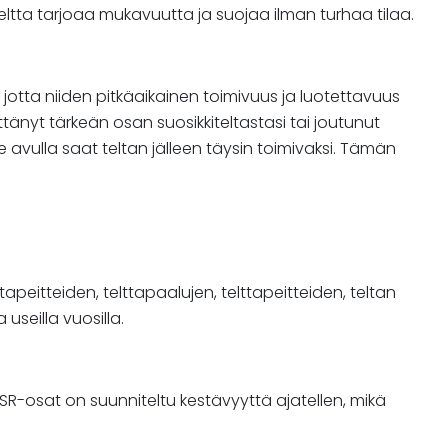
SR-teltta tarjoaa mukavuutta ja suojaa ilman turhaa tilaa.
 jotta niiden pitkäaikainen toimivuus ja luotettavuus
änyt tärkeän osan suosikkiteltastasi tai joutunut
avulla saat teltan jälleen täysin toimivaksi. Tämän
eitteiden, telttapaalujen, telttapeitteiden, teltan
useilla vuosilla.
R-osat on suunniteltu kestävyyttä ajatellen, mikä