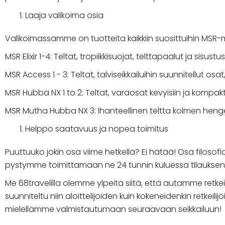
Laaja valikoima osia
Valikoimassamme on tuotteita kaikkiin suosittuihin MSR-ma
MSR Elixir 1-4: Teltat, tropiikkisuojat, telttapaalut ja sisus
MSR Access 1 - 3: Teltat, talviseikkailuihin suunnitellut o
MSR Hubba NX 1 to 2: Teltat, varaosat kevyisiin ja kompaktei
MSR Mutha Hubba NX 3: Ihanteellinen teltta kolmen heng
Helppo saatavuus ja nopea toimitus
Puuttuuko jokin osa viime hetkellä? Ei hätää! Osa filosof
pystymme toimittamaan ne 24 tunnin kuluessa tilaukse
Me 68travelilla olemme ylpeitä siitä, että autamme re
suunniteltu niin aloittelijoiden kuin kokeneidenkin retkei
mielellämme valmistautumaan seuraavaan seikkailuun!