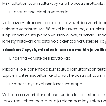
MSR-teltat on suunniteltu kevyiksi ja helposti siirrettäviks
Korjattavissa aidoilla varaosilla
Vaikka MSR-teltat ovat erittäin kestäviä, niiden vaurioid
voidaan varmistaa. Me 68travelilla uskomme, että jokaine
luopumaan osista pienen vaurion vuoksi, ei hätää - laad
lähestymistavan ansiosta voit pidentää varusteidesi käytt
Tässä on 7 syytä, miksi voit luottaa meihin ja val
Pidennä varusteidesi käyttöikää
Mikään ei ole pahempaa kuin joutua romuttamaan teltta p
tappien ja itse sisäteltan, avulla voit helposti vaihtaa m
Ympäristöystävällinen lähestymistapa
Vaihtamalla vaurioituneet osat uuden teltan ostamisen s
tarkoittaa vähemmän jätettä ja pidempää käyttöikää varu