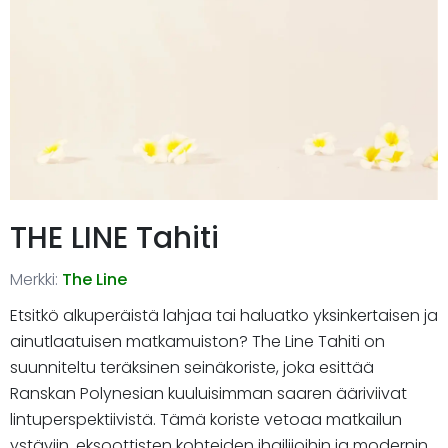
THE LINE Tahiti
Merkki:
The Line
Etsitkö alkuperäistä lahjaa tai haluatko yksinkertaisen ja
ainutlaatuisen matkamuiston? The Line Tahiti on
suunniteltu teräksinen seinäkoriste, joka esittää
Ranskan Polynesian kuuluisimman saaren ääriviivat
lintuperspektiivistä. Tämä koriste vetoaa matkailun
ystäviin, eksoottisten kohteiden ihailijoihin ja modernin