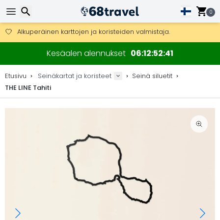
Ilmainen toimitus yli 275 € tilauksiin.
Mahdollisuus lähettää DHL Express -lähetyksenä (toimitus 24 tunni
0
30 päivää palautukseen, 90 päivää puukarttoihin ja koristeisiin.
Alkuperäinen karttojen ja koristeiden valmistaja.
Etsi
Kesäalen alennukset
06
12
52
41
Etusivu
Seinäkartat ja koristeet
Seinä siluetit
THE LINE Tahiti
Etsi