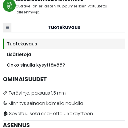
68travel on erilaisten huippumerkkien valtuutettu
jälleenmyyjä.
Tuotekuvaus
Tuotekuvaus
Lisätietoja
Onko sinulla kysyttävää?
OMINAISUUDET
📏 Teräslinja, paksuus 1,5 mm
🔩 Kiinnitys seinään kolmella naulalla
🏠 Soveltuu sekä sisä- että ulkokäyttöön
ASENNUS