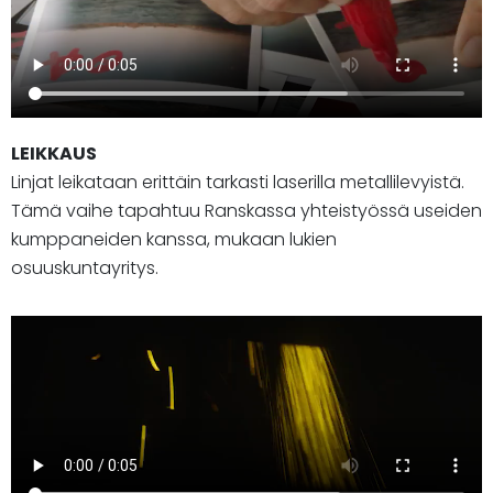
LEIKKAUS
Linjat leikataan erittäin tarkasti laserilla metallilevyistä.
Tämä vaihe tapahtuu Ranskassa yhteistyössä useiden
kumppaneiden kanssa, mukaan lukien
osuuskuntayritys.