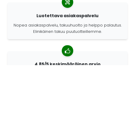
Luotettava asiakaspalvelu
Nopea asiakaspalvelu, takuuhuolto ja helppo palautus.
Elinikäinen takuu puutuotteillemme.
4,85/5 keskimääräinen arvio
Yli 7400 arvostelua asiakkailta ympäri maailmaa.
Asiakkaistamme 98% suosittelee meitä.
Räätälöidyt tilaukset
68travel on alkuperäisvalmistaja. Sen ansiosta
pystymme valmistamaan yksilöllisiä tuotteita nopeasti