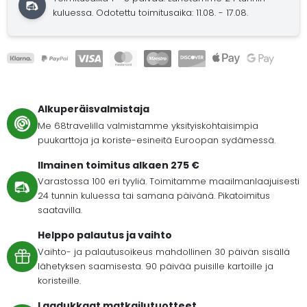
kuluessa. Odotettu toimitusaika: 11.08. - 17.08.
Alkuperäisvalmistaja
Me 68travelilla valmistamme yksityiskohtaisimpia
puukarttoja ja koriste-esineitä Euroopan sydämessä.
Ilmainen toimitus alkaen 275 €
Varastossa 100 eri tyyliä. Toimitamme maailmanlaajuisesti
24 tunnin kuluessa tai samana päivänä. Pikatoimitus
saatavilla.
Helppo palautus ja vaihto
Vaihto- ja palautusoikeus mahdollinen 30 päivän sisällä
lähetyksen saamisesta. 90 päivää puisille kartoille ja
koristeille.
Laadukkaat matkailutuotteet.