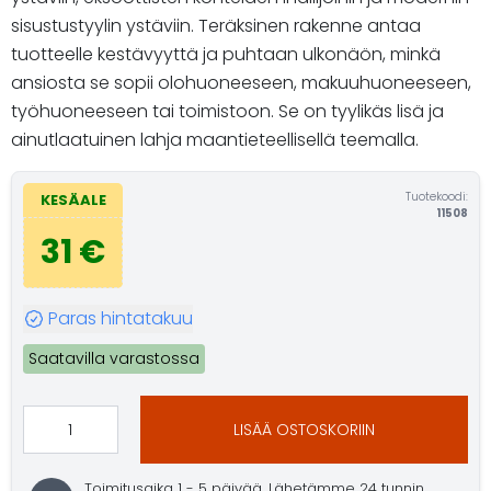
sisustustyylin ystäviin. Teräksinen rakenne antaa
tuotteelle kestävyyttä ja puhtaan ulkonäön, minkä
ansiosta se sopii olohuoneeseen, makuuhuoneeseen,
työhuoneeseen tai toimistoon. Se on tyylikäs lisä ja
ainutlaatuinen lahja maantieteellisellä teemalla.
Tuotekoodi:
KESÄALE
11508
31 €
Paras hintatakuu
Saatavilla varastossa
LISÄÄ OSTOSKORIIN
Toimitusaika 1 - 5 päivää. Lähetämme 24 tunnin