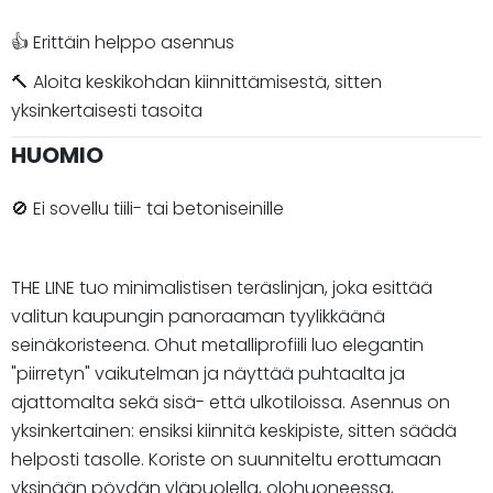
👍 Erittäin helppo asennus
🔨 Aloita keskikohdan kiinnittämisestä, sitten
yksinkertaisesti tasoita
HUOMIO
🚫 Ei sovellu tiili- tai betoniseinille
THE LINE tuo minimalistisen teräslinjan, joka esittää
valitun kaupungin panoraaman tyylikkäänä
seinäkoristeena. Ohut metalliprofiili luo elegantin
"piirretyn" vaikutelman ja näyttää puhtaalta ja
ajattomalta sekä sisä- että ulkotiloissa. Asennus on
yksinkertainen: ensiksi kiinnitä keskipiste, sitten säädä
helposti tasolle. Koriste on suunniteltu erottumaan
yksinään pöydän yläpuolella, olohuoneessa,