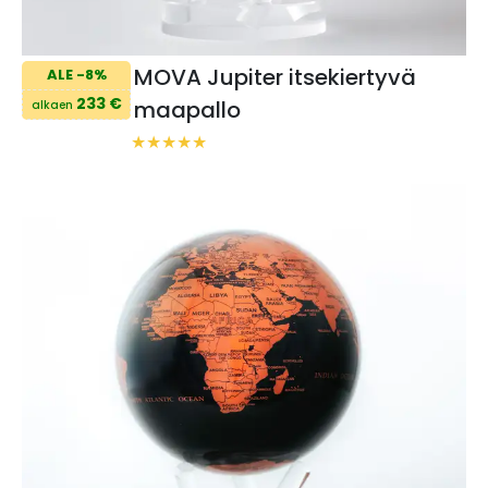
MOVA Jupiter itsekiertyvä
ALE -8%
233 €
maapallo
alkaen