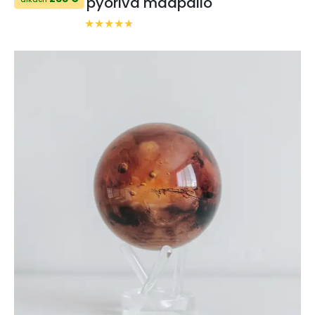
pyörivä maapallo