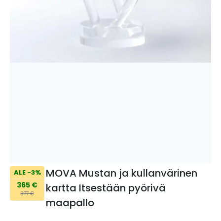
MOVA Mustan ja kullanvärinen
ALE -3%
365 €
kartta Itsestään pyörivä
377 €
maapallo