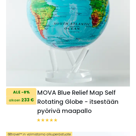
MOVA Blue Relief Map Self
ALE -8%
233 €
Rotating Globe - itsestään
alkaen
pyörivä maapallo
68travel™️:in valmistama alkuperäistuote