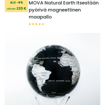
MOVA Natural Earth Itsestään
ALE -8%
233 €
pyörivä magneettinen
alkaen
maapallo