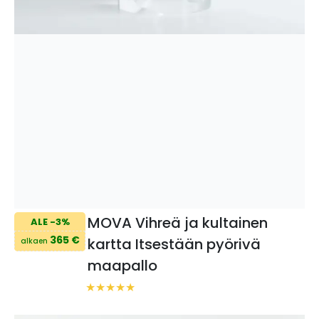
MOVA Vihreä ja kultainen
ALE -3%
365 €
kartta Itsestään pyörivä
alkaen
maapallo