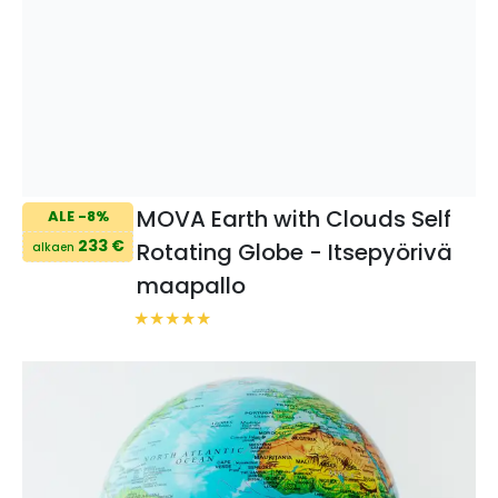
MOVA Earth with Clouds Self
ALE -8%
233 €
Rotating Globe - Itsepyörivä
alkaen
maapallo