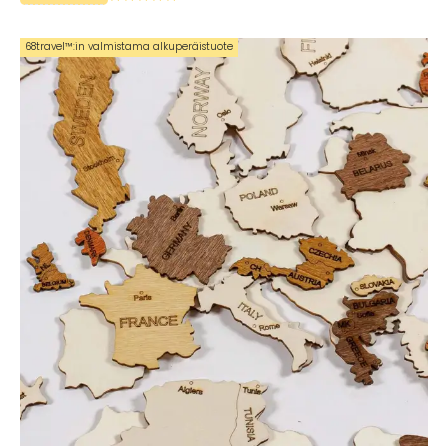
68travel™️:in valmistama alkuperäistuote