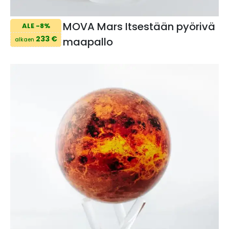
MOVA Mars Itsestään pyörivä
ALE -8%
233 €
maapallo
alkaen