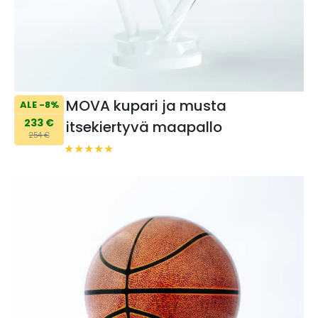
MOVA kupari ja musta
ALE -8%
233 €
itsekiertyvä maapallo
254 €