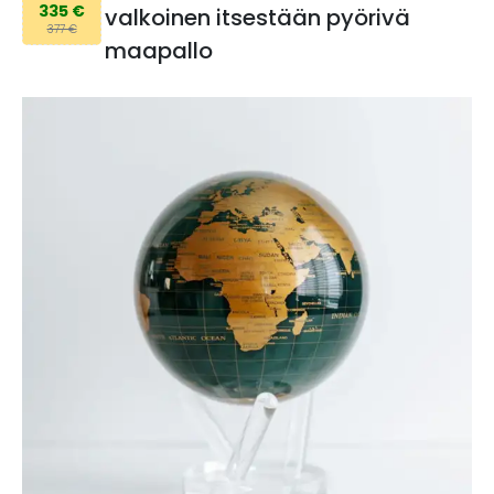
335 €
valkoinen itsestään pyörivä
377 €
maapallo