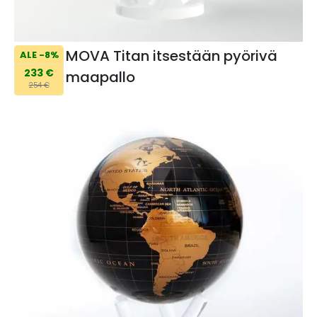
MOVA Titan itsestään pyörivä
ALE -8%
233 €
maapallo
254 €