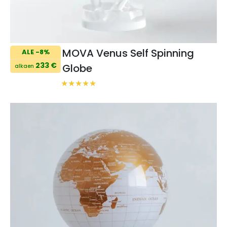
MOVA Venus Self Spinning
ALE -8%
233 €
Globe
alkaen