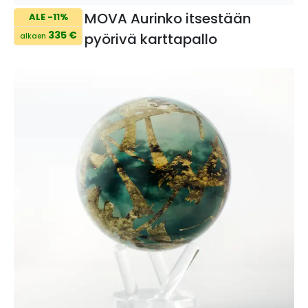
MOVA Aurinko itsestään
ALE -11%
335 €
pyörivä karttapallo
alkaen