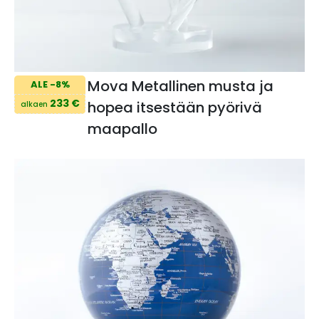
Mova Metallinen musta ja
ALE -8%
233 €
hopea itsestään pyörivä
alkaen
maapallo