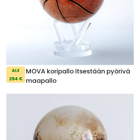
MOVA koripallo Itsestään pyörivä
ALE
254 €
maapallo