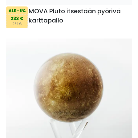
MOVA Pluto itsestään pyörivä
ALE -8%
233 €
karttapallo
254 €