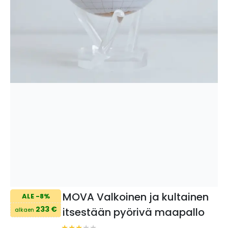
MOVA Valkoinen ja kultainen
ALE -8%
233 €
itsestään pyörivä maapallo
alkaen