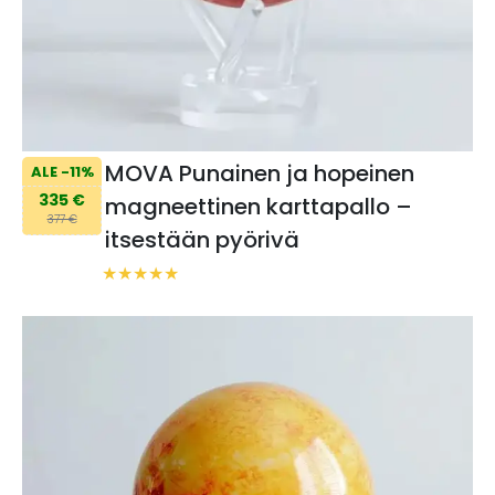
MOVA Punainen ja hopeinen
ALE -11%
335 €
magneettinen karttapallo –
377 €
itsestään pyörivä