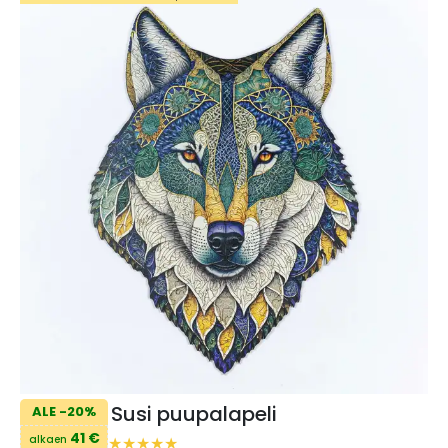
Susi puupalapeli
ALE -20%
41 €
alkaen