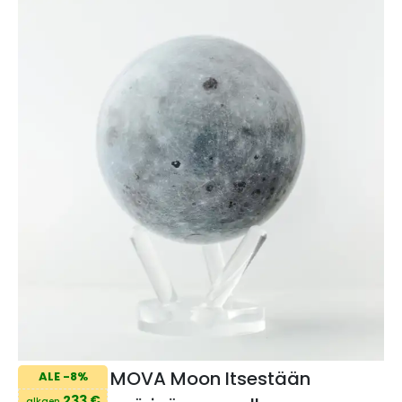
MOVA Moon Itsestään
ALE -8%
233 €
alkaen