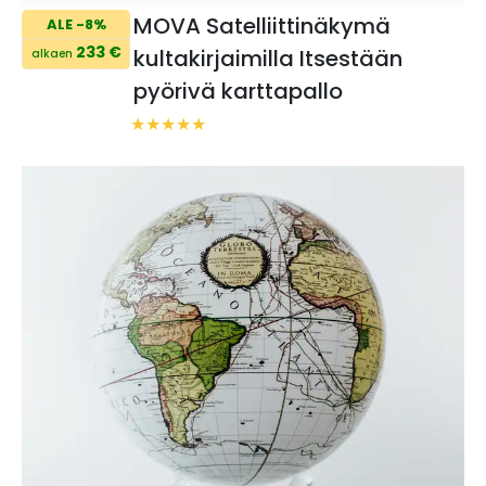
MOVA Satelliittinäkymä
ALE -8%
233 €
kultakirjaimilla Itsestään
alkaen
pyörivä karttapallo