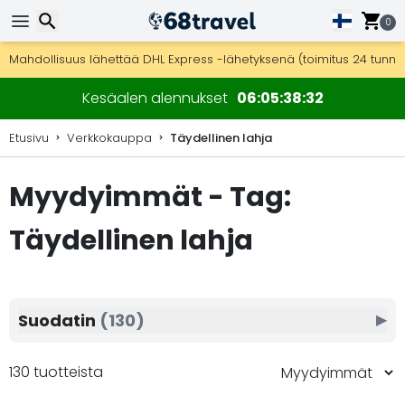
0
Ilmainen toimitus yli 275 € tilauksiin.
Mahdollisuus lähettää DHL Express -lähetyksenä (toimitus 24 tunni
30 päivää palautukseen, 90 päivää puukarttoihin ja koristeisiin.
Etsi
Kesäalen alennukset
06
05
38
31
Etusivu
Verkkokauppa
Täydellinen lahja
Myydyimmät - Tag:
Etsi
Täydellinen lahja
Suodatin
(130)
▶
130 tuotteista