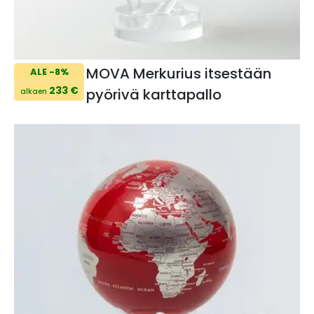
MOVA Merkurius itsestään
ALE -8%
233 €
pyörivä karttapallo
alkaen