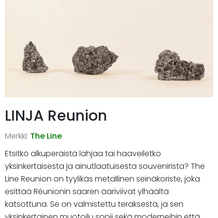
LINJA Reunion
Merkki:
The Line
Etsitkö alkuperäistä lahjaa tai haaveiletko
yksinkertaisesta ja ainutlaatuisesta souvenirista? The
Line Reunion on tyylikäs metallinen seinäkoriste, joka
esittää Réunionin saaren ääriviivat ylhäältä
katsottuna. Se on valmistettu teräksestä, ja sen
yksinkertainen muotoilu sopii sekä moderneihin että