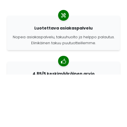
Luotettava asiakaspalvelu
Nopea asiakaspalvelu, takuuhuolto ja helppo palautus.
Elinikäinen takuu puutuotteillemme.
4,85/5 keskimääräinen arvio
Yli 7400 arvostelua asiakkailta ympäri maailmaa.
Asiakkaistamme 98% suosittelee meitä.
Räätälöidyt tilaukset