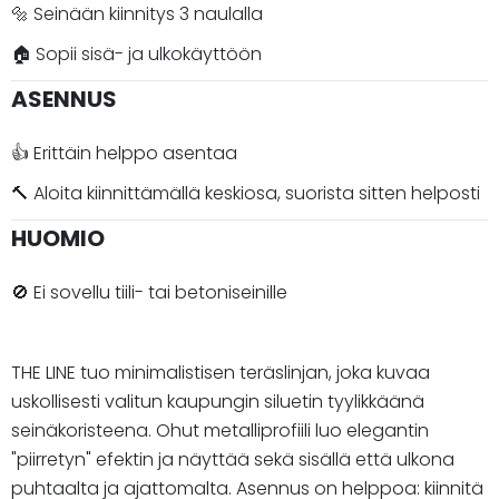
🔩 Seinään kiinnitys 3 naulalla
🏠 Sopii sisä- ja ulkokäyttöön
ASENNUS
👍 Erittäin helppo asentaa
🔨 Aloita kiinnittämällä keskiosa, suorista sitten helposti
HUOMIO
🚫 Ei sovellu tiili- tai betoniseinille
THE LINE tuo minimalistisen teräslinjan, joka kuvaa
uskollisesti valitun kaupungin siluetin tyylikkäänä
seinäkoristeena. Ohut metalliprofiili luo elegantin
"piirretyn" efektin ja näyttää sekä sisällä että ulkona
puhtaalta ja ajattomalta. Asennus on helppoa: kiinnitä