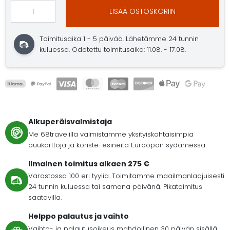
LISÄÄ OSTOSKORIIN
Toimitusaika 1 - 5 päivää. Lähetämme 24 tunnin
kuluessa. Odotettu toimitusaika: 11.08. - 17.08.
Alkuperäisvalmistaja
Me 68travelilla valmistamme yksityiskohtaisimpia
puukarttoja ja koriste-esineitä Euroopan sydämessä.
Ilmainen toimitus alkaen 275 €
Varastossa 100 eri tyyliä. Toimitamme maailmanlaajuisesti
24 tunnin kuluessa tai samana päivänä. Pikatoimitus
saatavilla.
Helppo palautus ja vaihto
Vaihto- ja palautusoikeus mahdollinen 30 päivän sisällä