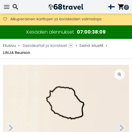
0
Ilmainen toimitus yli 275 € tilauksiin.
Mahdollisuus lähettää DHL Express -lähetyksenä (toimitus 24 tunni
30 päivää palautukseen, 90 päivää puukarttoihin ja koristeisiin.
Alkuperäinen karttojen ja koristeiden valmistaja.
Etsi
Kesäalen alennukset
07
00
38
08
Etusivu
Seinäkartat ja koristeet
Seinä siluetit
LINJA Reunion
Etsi