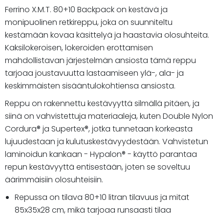
Ferrino X.M.T. 80+10 Backpack on kestävä ja
monipuolinen retkireppu, joka on suunniteltu
kestämään kovaa käsittelyä ja haastavia olosuhteita.
Kaksilokeroisen, lokeroiden erottamisen
mahdollistavan järjestelmän ansiosta tämä reppu
tarjoaa joustavuutta lastaamiseen ylä-, ala- ja
keskimmäisten sisääntulokohtiensa ansiosta.
Reppu on rakennettu kestävyyttä silmällä pitäen, ja
siinä on vahvistettuja materiaaleja, kuten Double Nylon
Cordura® ja Supertex®, jotka tunnetaan korkeasta
lujuudestaan ja kulutuskestävyydestään. Vahvistetun
laminoidun kankaan - Hypalon® - käyttö parantaa
repun kestävyyttä entisestään, joten se soveltuu
äärimmäisiin olosuhteisiin.
Repussa on tilava 80+10 litran tilavuus ja mitat
85x35x28 cm, mikä tarjoaa runsaasti tilaa