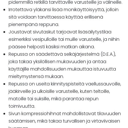
pidemmillä retkillä tarvittaville varusteille ja välineille.
Irrotettava yläkansi lisää monikäyttöisyyttä, jolloin
sitä voidaan tarvittaessa käyttää erillisenä
pienempänä reppuna.
Joustavat sivutaskut tarjoavat lisäsäilytystilaa
esimerkiksi vesipulloille tai muille varusteille, ja niihin
pääsee helposti käsiksi matkan aikana.
Repussa on säädettävä selkäjärjestelmä (D.E.A.),
joka takaa yksilöllisen mukavuuden ja antaa
käyttäjille mahdollisuuden mukauttaa istuvuutta
mieltymystensä mukaan.
Repussa on useita kiinnityspisteitä vaellussauvoille,
jääkirveille ja ulkoisille varusteille, kuten teltoille,
matoille tai suksille, mikä parantaa repun
toimivuutta.
Sivun kompressiohihnat mahdollistavat tilavuuden
säätämisen, mikä takaa turvallisen ja virtaviivaisen