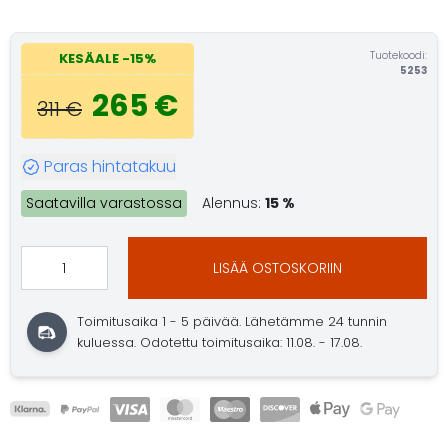
Tuotekoodi:
KESÄALE -15%
5253
265 €
311 €
Paras hintatakuu
Saatavilla varastossa
Alennus:
15 %
LISÄÄ OSTOSKORIIN
Toimitusaika 1 - 5 päivää. Lähetämme 24 tunnin
kuluessa. Odotettu toimitusaika: 11.08. - 17.08.