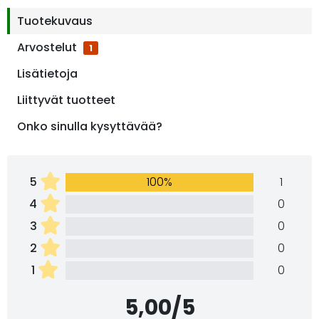
Tuotekuvaus
Arvostelut
1
Lisätietoja
Liittyvät tuotteet
Onko sinulla kysyttävää?
5
100%
1
4
0
3
0
2
0
1
0
5,00/5