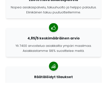
Nopea asiakaspalvelu, takuuhuolto ja helppo palautus.
Elinikäinen takuu puutuotteillemme.
4,85/5 keskimääräinen arvio
Yli 7400 arvostelua asiakkailta ympäri maailmaa.
Asiakkaistamme 98% suosittelee meitä.
Räätälöidyt tilaukset
68travel on alkuperäisvalmistaja. Sen ansiosta
pystymme valmistamaan yksilöllisiä tuotteita nopeasti
ja toiveidesi mukaan.