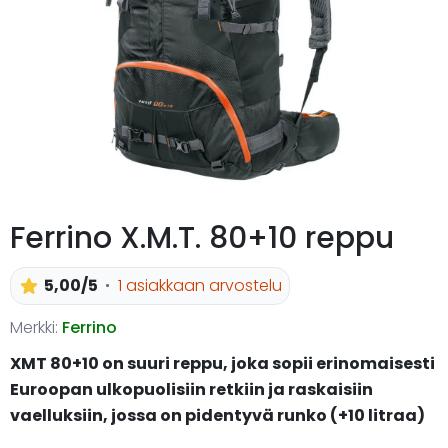
Ferrino X.M.T. 80+10 reppu
5,00/5
1 asiakkaan arvostelu
Merkki:
Ferrino
XMT 80+10 on suuri reppu, joka sopii erinomaisesti
Euroopan ulkopuolisiin retkiin ja raskaisiin
vaelluksiin
, jossa on pidentyvä runko (+10 litraa)