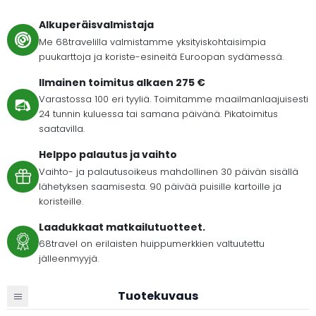
Alkuperäisvalmistaja
Me 68travelilla valmistamme yksityiskohtaisimpia
puukarttoja ja koriste-esineitä Euroopan sydämessä.
Ilmainen toimitus alkaen 275 €
Varastossa 100 eri tyyliä. Toimitamme maailmanlaajuisesti
24 tunnin kuluessa tai samana päivänä. Pikatoimitus
saatavilla.
Helppo palautus ja vaihto
Vaihto- ja palautusoikeus mahdollinen 30 päivän sisällä
lähetyksen saamisesta. 90 päivää puisille kartoille ja
koristeille.
Laadukkaat matkailutuotteet.
68travel on erilaisten huippumerkkien valtuutettu
jälleenmyyjä.
Tuotekuvaus