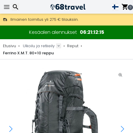
0
Ilmainen toimitus yli 275 € tilauksiin.
Mahdollisuus lähettää DHL Express -lähetyksenä (toimitus 24 tunni
Etsi
30 päivää palautukseen, 90 päivää puukarttoihin ja koristeisiin.
Kesäalen alennukset
06
21
12
14
Parhaat hinnat ulkoiluvarusteille ja tarvikkeille.
Etusivu
Ulkoilu ja retkeily
Reput
Ferrino X.M.T. 80+10 reppu
Etsi