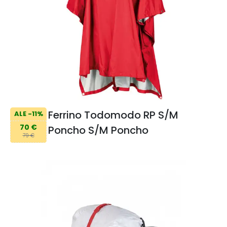
Ferrino Todomodo RP S/M
ALE -11%
70 €
Poncho S/M Poncho
79 €