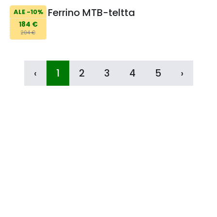
Ferrino MTB-teltta
ALE -10%
184 €
204 €
‹
1
2
3
4
5
›