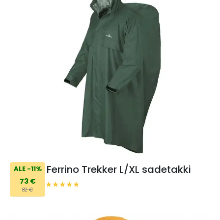
Ferrino Trekker L/XL sadetakki
ALE -11%
73 €
82 €