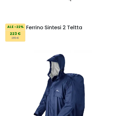
Ferrino Sintesi 2 Teltta
ALE -22%
223 €
285 €