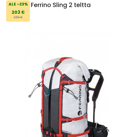
Ferrino Sling 2 teltta
ALE -23%
203 €
265 €