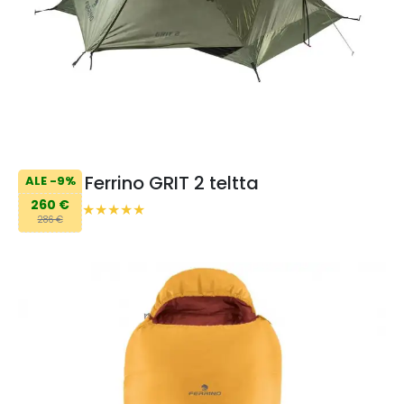
Ferrino GRIT 2 teltta
ALE -9%
260 €
286 €