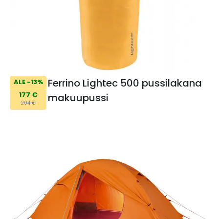
Ferrino Lightec 500 pussilakana
ALE -13%
177 €
makuupussi
204 €