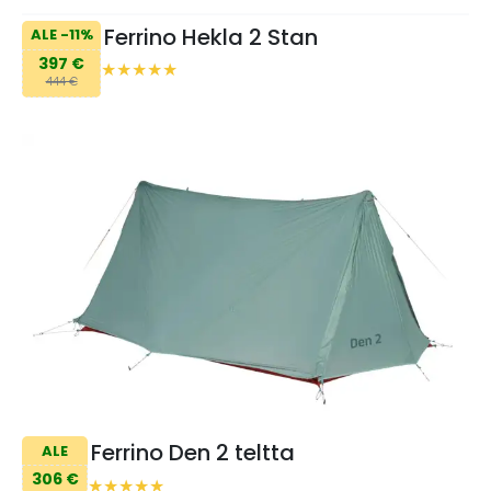
Ferrino Hekla 2 Stan
ALE -11%
397 €
444 €
Ferrino Den 2 teltta
ALE
306 €