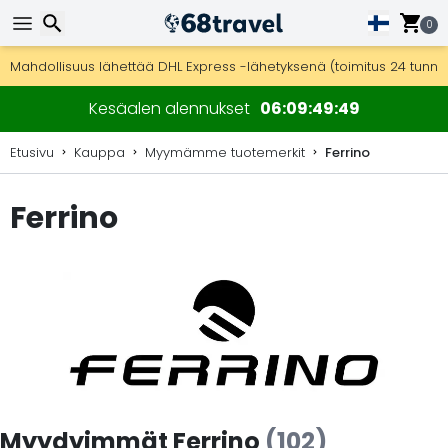
0
Ilmainen toimitus yli 275 € tilauksiin.
Mahdollisuus lähettää DHL Express -lähetyksenä (toimitus 24 tunni
30 päivää palautukseen, 90 päivää puukarttoihin ja koristeisiin.
Etsi
Kesäalen alennukset
06
09
49
48
Etusivu
Kauppa
Myymämme tuotemerkit
Ferrino
Ferrino
Etsi
Myydyimmät Ferrino
(102)