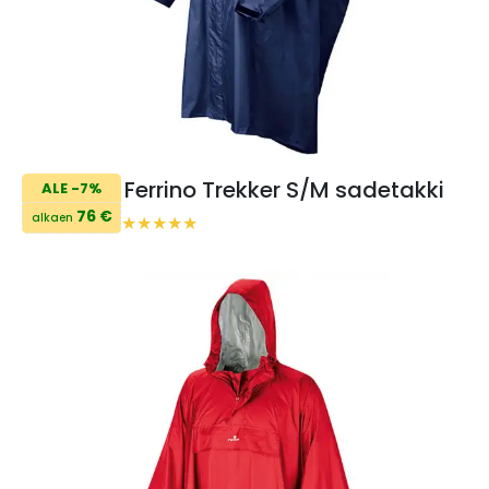
Ferrino Trekker S/M sadetakki
ALE -7%
76 €
alkaen