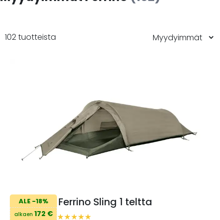
102 tuotteista
Ferrino Sling 1 teltta
ALE -18%
172 €
alkaen