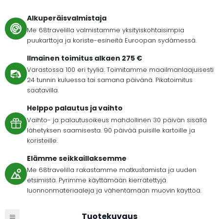
Alkuperäisvalmistaja
Me 68travelilla valmistamme yksityiskohtaisimpia
puukarttoja ja koriste-esineitä Euroopan sydämessä.
Ilmainen toimitus alkaen 275 €
Varastossa 100 eri tyyliä. Toimitamme maailmanlaajuisesti
24 tunnin kuluessa tai samana päivänä. Pikatoimitus
saatavilla.
Helppo palautus ja vaihto
Vaihto- ja palautusoikeus mahdollinen 30 päivän sisällä
lähetyksen saamisesta. 90 päivää puisille kartoille ja
koristeille.
Elämme seikkaillaksemme
Me 68travelilla rakastamme matkustamista ja uuden
etsimistä. Pyrimme käyttämään kierrätettyjä
luonnonmateriaaleja ja vähentämään muovin käyttöä.
Tuotekuvaus