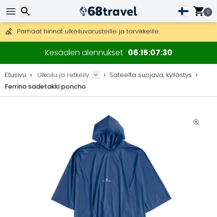
Ilmainen toimitus yli 275 € tilauksiin.
Mahdollisuus lähettää DHL Express -lähetyksenä (toimitus 24 tunni
0
30 päivää palautukseen, 90 päivää puukarttoihin ja koristeisiin.
Parhaat hinnat ulkoiluvarusteille ja tarvikkeille.
Etsi
Kesäalen alennukset
06
15
07
30
Etusivu
Ulkoilu ja retkeily
Sateelta suojava, kyllästys
Ferrino sadetakki poncho
Etsi