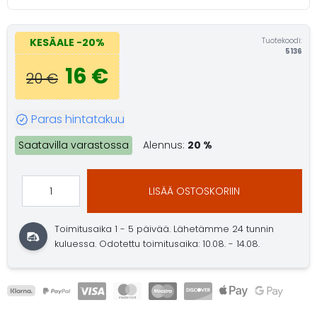
Tuotekoodi:
KESÄALE
-20%
5136
16 €
20 €
Paras hintatakuu
Saatavilla varastossa
Alennus:
20 %
LISÄÄ OSTOSKORIIN
Toimitusaika 1 - 5 päivää.
Lähetämme 24 tunnin
kuluessa.
Odotettu toimitusaika: 10.08. - 14.08.