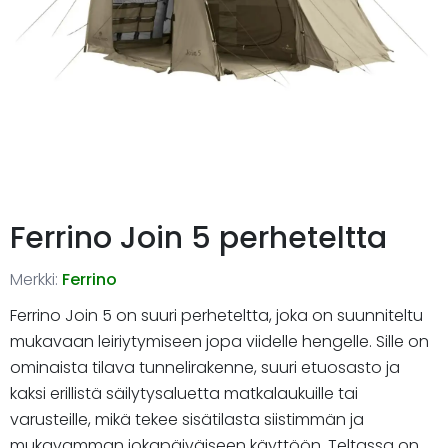
Ferrino Join 5 perheteltta
Merkki:
Ferrino
Ferrino Join 5 on suuri perheteltta, joka on suunniteltu
mukavaan leiriytymiseen jopa viidelle hengelle. Sille on
ominaista tilava tunnelirakenne, suuri etuosasto ja
kaksi erillistä säilytysaluetta matkalaukuille tai
varusteille, mikä tekee sisätilasta siistimmän ja
mukavamman jokapäiväiseen käyttöön. Teltassa on