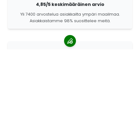
4,85/5 keskimääräinen arvio
Yli 7400 arvostelua asiakkailta ympäri maailmaa.
Asiakkaistamme 98% suosittelee meitä.
Räätälöidyt tilaukset
68travel on alkuperäisvalmistaja. Sen ansiosta
pystymme valmistamaan yksilöllisiä tuotteita nopeasti
ja toiveidesi mukaan.
Elämme seikkaillaksemme
Me 68travelilla rakastamme matkustamista ja uuden
etsimistä. Pyrimme käyttämään kierrätettyjä
luonnonmateriaaleja ja vähentämään muovin käyttöä.