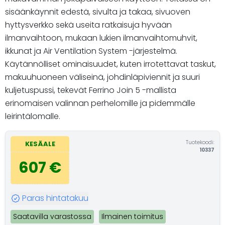
sisäänkäynnit edestä, sivulta ja takaa, sivuoven
hyttysverkko sekä useita ratkaisuja hyvään
ilmanvaihtoon, mukaan lukien ilmanvaihtomuhvit,
ikkunat ja Air Ventilation System -järjestelmä.
Käytännölliset ominaisuudet, kuten irrotettavat taskut,
makuuhuoneen väliseinä, johdinläpiviennit ja suuri
kuljetuspussi, tekevät Ferrino Join 5 -mallista
erinomaisen valinnan perhelomille ja pidemmälle
leirintälomalle.
Tuotekoodi:
KESÄALE
10337
607 €
Paras hintatakuu
Saatavilla varastossa
Ilmainen toimitus