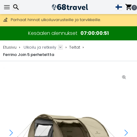
0
Ilmainen toimitus yli 275 € tilauksiin.
Mahdollisuus lähettää DHL Express -lähetyksenä (toimitus 24 tunni
30 päivää palautukseen, 90 päivää puukarttoihin ja koristeisiin.
Parhaat hinnat ulkoiluvarusteille ja tarvikkeille.
Etsi
Kesäalen alennukset
07
00
00
50
Etusivu
Ulkoilu ja retkeily
Teltat
Ferrino Join 5 perheteltta
Etsi