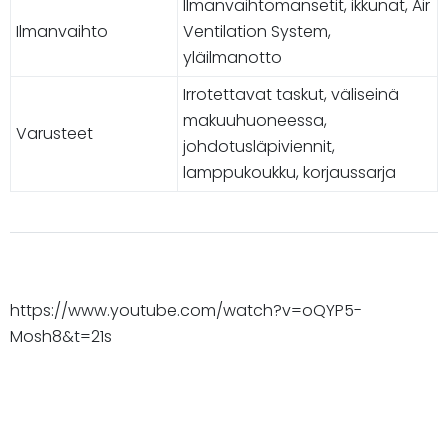
Ilmanvaihtomansetit, ikkunat, Air
Ilmanvaihto
Ventilation System,
yläilmanotto
Irrotettavat taskut, väliseinä
makuuhuoneessa,
Varusteet
johdotusläpiviennit,
lamppukoukku, korjaussarja
https://www.youtube.com/watch?v=oQYP5-
Mosh8&t=21s