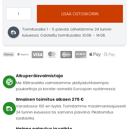
LISÄÄ OSTOSKORIIN
Toimitusaika 1 - 5 päivää. Lähetämme 24 tunnin
kuluessa. Odotettu toimitusaika: 10.08. - 14.08.
Alkuperäisvalmistaja
Me 68travelilla valmistamme yksityiskohtaisimpia
puukarttoja ja koriste-esineitä Euroopan sydämessä.
Ilmainen toimitus alkaen 275 €
Varastossa 100 eri tyyliä. Toimitamme maailmanlaajuisesti
24 tunnin kuluessa tai samana päivänä. Pikatoimitus
saatavilla.
Helppo palautus ja vaihto