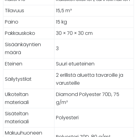
Tilavuus
15,5 m³
Paino
15 kg
Pakkauskoko
30 × 70 × 30 cm
Sisäänkäyntien
3
määrä
Eteinen
Suuri etueteinen
2 erillistä aluetta tavaroille ja
Säilytystilat
varusteille
Ulkoteltan
Diamond Polyester 70D, 75
materiaali
g/m²
Sisäteltan
Polyesteri
materiaali
Makuuhuoneen
Polyesteri 70D, 80 g/m²