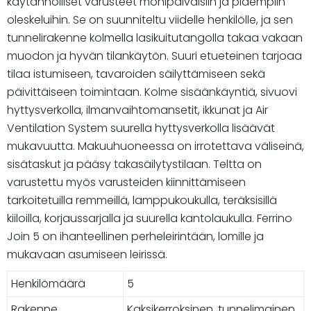
käytännölliset varusteet monipäiväisiin ja pidempiin
oleskeluihin. Se on suunniteltu viidelle henkilölle, ja sen
tunnelirakenne kolmella lasikuitutangolla takaa vakaan
muodon ja hyvän tilankäytön. Suuri etueteinen tarjoaa
tilaa istumiseen, tavaroiden säilyttämiseen sekä
päivittäiseen toimintaan. Kolme sisäänkäyntiä, sivuovi
hyttysverkolla, ilmanvaihtomansetit, ikkunat ja Air
Ventilation System suurella hyttysverkolla lisäävät
mukavuutta. Makuuhuoneessa on irrotettava väliseinä,
sisätaskut ja pääsy takasäilytystilaan. Teltta on
varustettu myös varusteiden kiinnittämiseen
tarkoitetuilla remmeillä, lamppukoukulla, teräksisillä
kiiloilla, korjaussarjalla ja suurella kantolaukulla. Ferrino
Join 5 on ihanteellinen perheleirintään, lomille ja
mukavaan asumiseen leirissä.
Henkilömäärä
5
Rakenne
Kaksikerroksinen, tunnelimainen