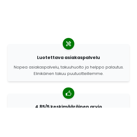
Luotettava asiakaspalvelu
Nopea asiakaspalvelu, takuuhuolto ja helppo palautus.
Elinikäinen takuu puutuotteillemme.
4,85/5 keskimääräinen arvio
Yli 7400 arvostelua asiakkailta ympäri maailmaa.
Asiakkaistamme 98% suosittelee meitä.