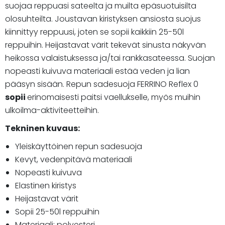
suojaa reppuasi sateelta ja muilta epäsuotuisilta
olosuhteilta. Joustavan kiristyksen ansiosta suojus
kiinnittyy reppuusi, joten se sopii kaikkiin 25-50l
reppuihin. Heijastavat värit tekevät sinusta näkyvän
heikossa valaistuksessa ja/tai rankkasateessa. Suojan
nopeasti kuivuva materiaali estää veden ja lian
pääsyn sisään. Repun sadesuoja FERRINO Reflex 0
sopii
erinomaisesti paitsi vaellukselle, myös muihin
ulkoilma-aktiviteetteihin.
Tekninen kuvaus:
Yleiskäyttöinen repun sadesuoja
Kevyt, vedenpitävä materiaali
Nopeasti kuivuva
Elastinen kiristys
Heijastavat värit
Sopii 25-50l reppuihin
Materiaali: polyesteri