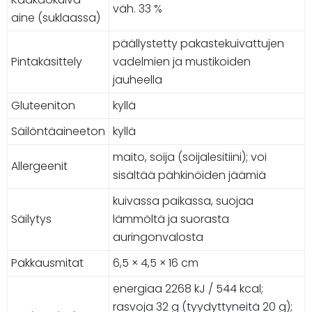
väh. 33 %
aine (suklaassa)
päällystetty pakastekuivattujen
Pintakäsittely
vadelmien ja mustikoiden
jauheella
Gluteeniton
kyllä
Säilöntäaineeton
kyllä
maito, soija (soijalesitiini); voi
Allergeenit
sisältää pähkinöiden jäämiä
kuivassa paikassa, suojaa
Säilytys
lämmöltä ja suorasta
auringonvalosta
Pakkausmitat
6,5 × 4,5 × 16 cm
energiaa 2268 kJ / 544 kcal;
rasvoja 32 g (tyydyttyneitä 20 g);