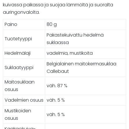
kuivassa paikassa ja suojaa lämmöltä ja suoralta
auringonvalolta.
Paino
80 g
Pakastekuivattu hedelmä
Tuotetyyppi
suklaassa
Hedelmälaji
vadelmia, mustikoita
Belgialainen maitokermasuklaa
Suklaatyyppi
Callebaut
Maitosuklaan
väh. 87 %
osuus
Vadelmien osuus
väh. 5 %
Mustikoiden
väh. 5 %
osuus
Kaakaokuiva-