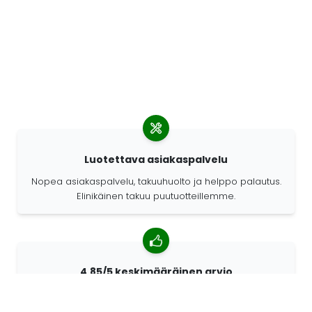
Luotettava asiakaspalvelu
Nopea asiakaspalvelu, takuuhuolto ja helppo palautus.
Elinikäinen takuu puutuotteillemme.
4,85/5 keskimääräinen arvio
Yli 7400 arvostelua asiakkailta ympäri maailmaa.
Asiakkaistamme 98% suosittelee meitä.