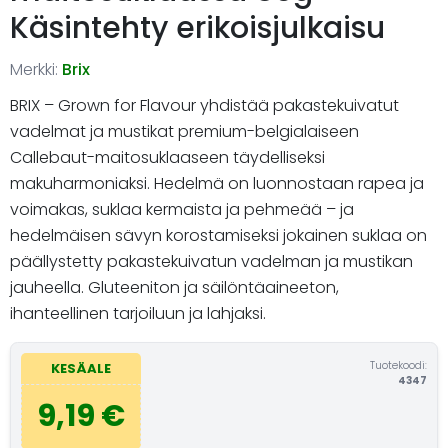
Käsintehty erikoisjulkaisu
Merkki:
Brix
BRIX – Grown for Flavour yhdistää pakastekuivatut
vadelmat ja mustikat premium-belgialaiseen
Callebaut-maitosuklaaseen täydelliseksi
makuharmoniaksi. Hedelmä on luonnostaan rapea ja
voimakas, suklaa kermaista ja pehmeää – ja
hedelmäisen sävyn korostamiseksi jokainen suklaa on
päällystetty pakastekuivatun vadelman ja mustikan
jauheella. Gluteeniton ja säilöntäaineeton,
ihanteellinen tarjoiluun ja lahjaksi.
Tuotekoodi:
KESÄALE
4347
9,19 €