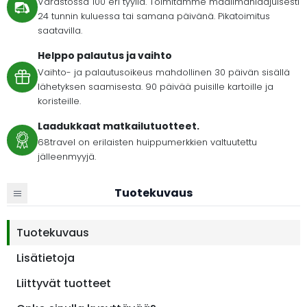
Varastossa 100 eri tyyliä. Toimitamme maailmanlaajuisesti
24 tunnin kuluessa tai samana päivänä. Pikatoimitus
saatavilla.
Helppo palautus ja vaihto
Vaihto- ja palautusoikeus mahdollinen 30 päivän sisällä
lähetyksen saamisesta. 90 päivää puisille kartoille ja
koristeille.
Laadukkaat matkailutuotteet.
68travel on erilaisten huippumerkkien valtuutettu
jälleenmyyjä.
Tuotekuvaus
Tuotekuvaus
Lisätietoja
Liittyvät tuotteet