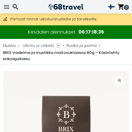
Ilmainen toimitus yli 275 € tilauksiin.
Mahdollisuus lähettää DHL Express -lähetyksenä (toimitus 24 tunni
0
30 päivää palautukseen, 90 päivää puukarttoihin ja koristeisiin.
Parhaat hinnat ulkoiluvarusteille ja tarvikkeille.
Etsi
Kesäalen alennukset
06
17
18
35
Etusivu
Ulkoilu ja retkeily
Ruoka ja juoma
BRIX Vadelma ja mustikka maitosuklaassa 80g – Käsintehty
erikoisjulkaisu
Etsi