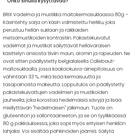
Onko sinulla kysyttävää?
BRIX Vadelma ja mustikka maitokermasuklaassa 80g –
Käsintehty sarja on käsin valmistettu herkku, joka
perustuu hellän suklaan ja raikkaiden
metsämustikoiden kontrastiin. Pakastekuivatut
vadelmat ja mustikat säilyttävät hellävaraisen
käsittelyn ansiosta tiiviin maun, aromin ja rapeuden. Ne
ovat sitten päällystetty belgialaisella Callebaut-
maitosuklaalla, jossa kaakaokuiva-ainepitoisuus on
vähintään 33 %, mikä lisää kermaisuutta ja
tasapainoista makeutta. Lopputulos on päällystetty
pakastekuivattujen vadelmien ja mustikoiden
jauheella, joka korostaa hedelmäisiä sävyjä ja lisää
miellyttävän "hedelmäisen" jälkimaun. Tuote on
gluteeniton ja säilöntäaineeton, ja se on tyylikkäässä
80 g pakkauksessa, joka sopii myös erityisen henkilön
lahjaksi. Voi sisältää pähkinöiden jäämiä. Säilytä