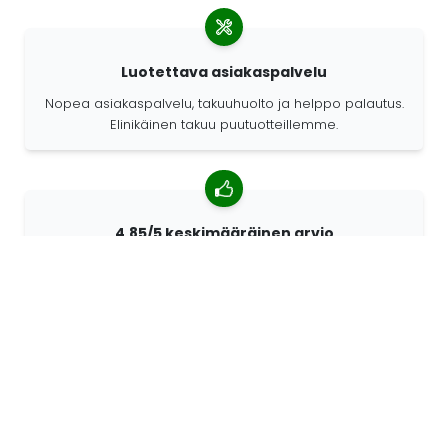
Luotettava asiakaspalvelu
Nopea asiakaspalvelu, takuuhuolto ja helppo palautus.
Elinikäinen takuu puutuotteillemme.
4,85/5 keskimääräinen arvio
Yli 7400 arvostelua asiakkailta ympäri maailmaa.
Asiakkaistamme 98% suosittelee meitä.
Räätälöidyt tilaukset
68travel on alkuperäisvalmistaja. Sen ansiosta
pystymme valmistamaan yksilöllisiä tuotteita nopeasti