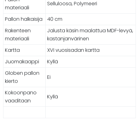
Selluloosa, Polymeeri
materiaali
Pallon halkaisija
40 cm
Rakenteen
Jalusta käsin maalattua MDF-levyä,
materiaali
kastanjanvärinen
Kartta
XVI vuosisadan kartta
Juomakaappi
Kyllä
Globen pallon
Ei
kierto
Kokoonpano
Kyllä
vaaditaan