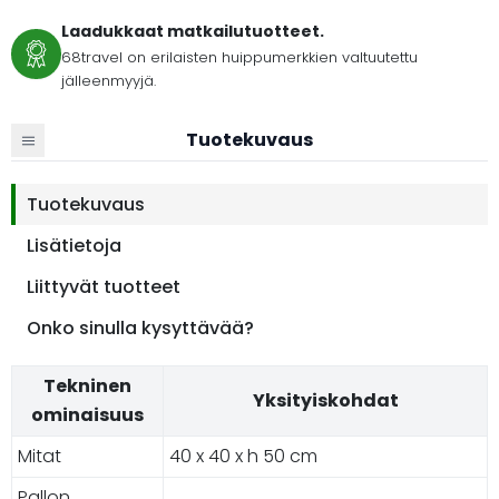
Laadukkaat matkailutuotteet.
68travel on erilaisten huippumerkkien valtuutettu
jälleenmyyjä.
Tuotekuvaus
Tuotekuvaus
Lisätietoja
Liittyvät tuotteet
Onko sinulla kysyttävää?
Tekninen
Yksityiskohdat
ominaisuus
Mitat
40 x 40 x h 50 cm
Pallon