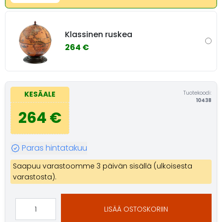
Klassinen ruskea
264 €
Tuotekoodi:
KESÄALE
10438
264 €
Paras hintatakuu
Saapuu varastoomme 3 päivän sisällä (ulkoisesta
varastosta).
LISÄÄ OSTOSKORIIN