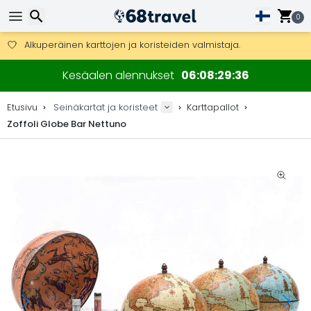
Ilmainen toimitus yli 275 € tilauksiin.
Mahdollisuus lähettää DHL Express -lähetyksenä (toimitus 24 tunni
0
30 päivää palautukseen, 90 päivää puukarttoihin ja koristeisiin.
Alkuperäinen karttojen ja koristeiden valmistaja.
Etsi
Kesäalen alennukset
06
08
29
36
Etusivu
Seinäkartat ja koristeet
Karttapallot
Zoffoli Globe Bar Nettuno
Etsi