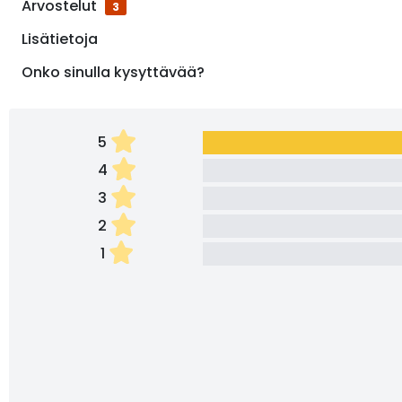
Arvostelut
3
Lisätietoja
Onko sinulla kysyttävää?
5
4
3
2
1