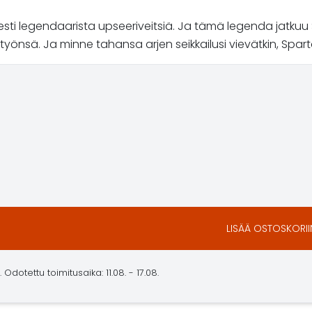
sti legendaarista upseeriveitsiä. Ja tämä legenda jatkuu S
työnsä. Ja minne tahansa arjen seikkailusi vievätkin, Spar
LISÄÄ OSTOSKORII
dotettu toimitusaika: 11.08. - 17.08.