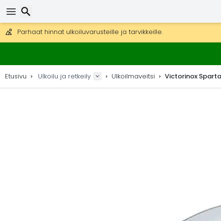
Ilmainen toimitus yli 275 € tilauksiin.
Mahdollisuus lähettää DHL Express -lähetyksenä (toimitus 24 tunni
30 päivää palautukseen, 90 päivää puukarttoihin ja koristeisiin.
Parhaat hinnat ulkoiluvarusteille ja tarvikkeille.
Etsi
Etusivu
Ulkoilu ja retkeily
Ulkoilmaveitsi
Victorinox Sparta