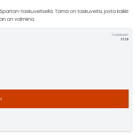
partan-taskuveitsellä. Tämä on taskuveitsi, josta kaikki
tan on valmiina.
Tuotekoodi:
3728
N