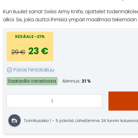
Kun kuulet sanat Swiss Army Knife, ajattelet todennäköise
alkoi. Se, joka auttoi ihmisiä ympäri maailmaa tekemään 
KESÄALE -21%
23 €
29 €
Paras hintatakuu
Saatavilla varastossa
Alennus:
21 %
Toimitusaika 1 - 5 päivää. Lähetämme 24 tunnin kuluessa. O