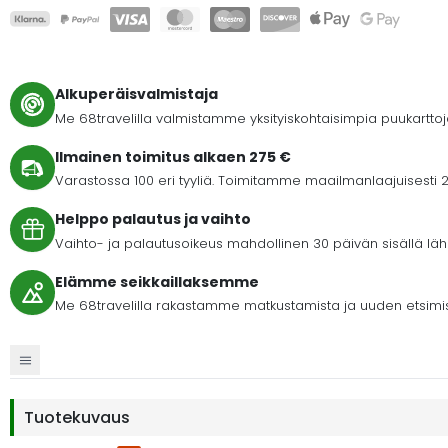
Alkuperäisvalmistaja
Me 68travelilla valmistamme yksityiskohtaisimpia puukartto
Ilmainen toimitus alkaen 275 €
Varastossa 100 eri tyyliä. Toimitamme maailmanlaajuisesti 2
Helppo palautus ja vaihto
Vaihto- ja palautusoikeus mahdollinen 30 päivän sisällä lähet
Elämme seikkaillaksemme
Me 68travelilla rakastamme matkustamista ja uuden etsimi
Tuotekuvaus