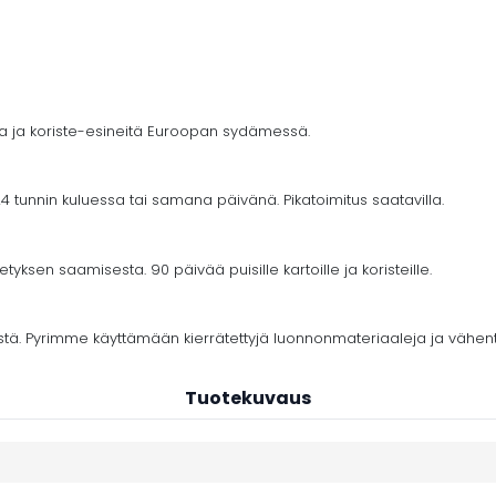
ja ja koriste-esineitä Euroopan sydämessä.
4 tunnin kuluessa tai samana päivänä. Pikatoimitus saatavilla.
yksen saamisesta. 90 päivää puisille kartoille ja koristeille.
stä. Pyrimme käyttämään kierrätettyjä luonnonmateriaaleja ja vähe
Tuotekuvaus