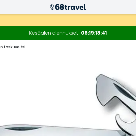
n kuluessa)
Kesäalen alennukset
06
19
18
40
n taskuveitsi
Etsi