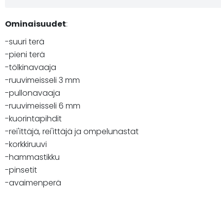
Ominaisuudet
:
-suuri terä
-pieni terä
-tölkinavaaja
-ruuvimeisseli 3 mm
-pullonavaaja
-ruuvimeisseli 6 mm
-kuorintapihdit
-rei'ittäjä, rei'ittäjä ja ompelunastat
-korkkiruuvi
-hammastikku
-pinsetit
-avaimenperä