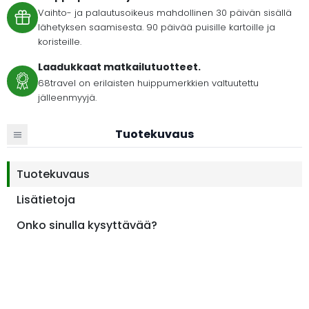
Vaihto- ja palautusoikeus mahdollinen 30 päivän sisällä
lähetyksen saamisesta. 90 päivää puisille kartoille ja
koristeille.
Laadukkaat matkailutuotteet.
68travel on erilaisten huippumerkkien valtuutettu
jälleenmyyjä.
Tuotekuvaus
Tuotekuvaus
Lisätietoja
Onko sinulla kysyttävää?