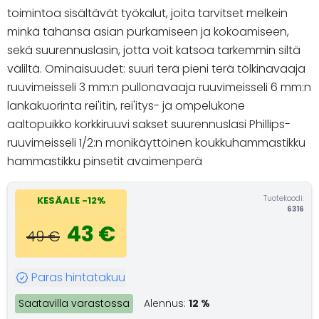
toimintoa sisältävät työkalut, joita tarvitset melkein
minkä tahansa asian purkamiseen ja kokoamiseen,
sekä suurennuslasin, jotta voit katsoa tarkemmin siltä
väliltä. Ominaisuudet: suuri terä pieni terä tölkinavaaja
ruuvimeisseli 3 mm:n pullonavaaja ruuvimeisseli 6 mm:n
lankakuorinta rei'itin, rei'itys- ja ompelukone
aaltopuikko korkkiruuvi sakset suurennuslasi Phillips-
ruuvimeisseli 1/2:n monikäyttöinen koukkuhammastikku
hammastikku pinsetit avaimenperä
Tuotekoodi:
KESÄALE -12%
6316
43 €
49 €
Paras hintatakuu
Saatavilla varastossa
Alennus:
12 %