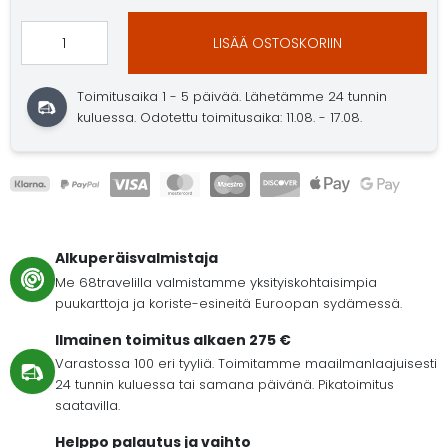
LISÄÄ OSTOSKORIIN
Toimitusaika 1 - 5 päivää. Lähetämme 24 tunnin
kuluessa. Odotettu toimitusaika: 11.08. - 17.08.
Alkuperäisvalmistaja
Me 68travelilla valmistamme yksityiskohtaisimpia
puukarttoja ja koriste-esineitä Euroopan sydämessä.
Ilmainen toimitus alkaen 275 €
Varastossa 100 eri tyyliä. Toimitamme maailmanlaajuisesti
24 tunnin kuluessa tai samana päivänä. Pikatoimitus
saatavilla.
Helppo palautus ja vaihto