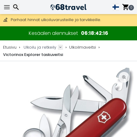
Ilmainen toimitus yli 275 € tilauksiin.
Mahdollisuus lähettää DHL Express -lähetyksenä (toimitus 24 tunni
0
30 päivää palautukseen, 90 päivää puukarttoihin ja koristeisiin.
Parhaat hinnat ulkoiluvarusteille ja tarvikkeille.
Etsi
Kesäalen alennukset
06
18
42
16
Etusivu
Ulkoilu ja retkeily
Ulkoilmaveitsi
Victorinox Explorer taskuveitsi
Etsi