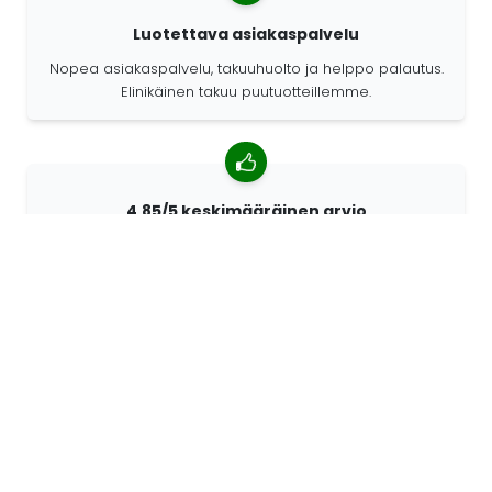
Luotettava asiakaspalvelu
Nopea asiakaspalvelu, takuuhuolto ja helppo palautus.
Elinikäinen takuu puutuotteillemme.
4,85/5 keskimääräinen arvio
Yli 7400 arvostelua asiakkailta ympäri maailmaa.
Asiakkaistamme 98% suosittelee meitä.
Räätälöidyt tilaukset
68travel on alkuperäisvalmistaja. Sen ansiosta
pystymme valmistamaan yksilöllisiä tuotteita nopeasti
ja toiveidesi mukaan.