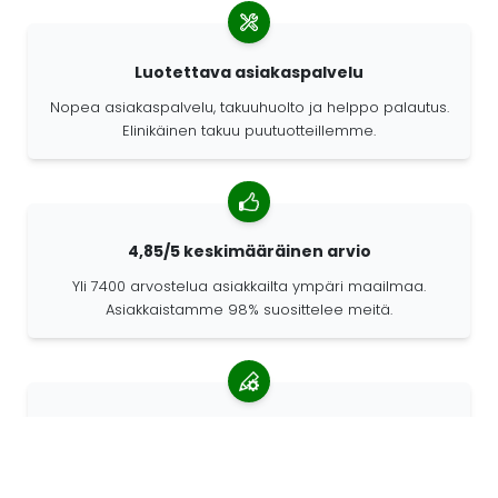
Luotettava asiakaspalvelu
Nopea asiakaspalvelu, takuuhuolto ja helppo palautus.
Elinikäinen takuu puutuotteillemme.
4,85/5 keskimääräinen arvio
Yli 7400 arvostelua asiakkailta ympäri maailmaa.
Asiakkaistamme 98% suosittelee meitä.
Räätälöidyt tilaukset
68travel on alkuperäisvalmistaja. Sen ansiosta
pystymme valmistamaan yksilöllisiä tuotteita nopeasti