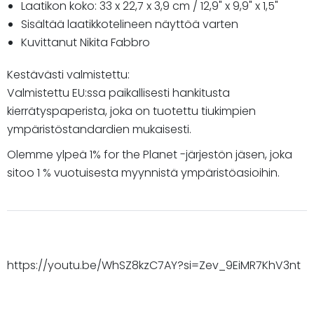
Laatikon koko: 33 x 22,7 x 3,9 cm / 12,9" x 9,9" x 1,5"
Sisältää laatikkotelineen näyttöä varten
Kuvittanut Nikita Fabbro
Kestävästi valmistettu:
Valmistettu EU:ssa paikallisesti hankitusta
kierrätyspaperista, joka on tuotettu tiukimpien
ympäristöstandardien mukaisesti.
Olemme ylpeä 1% for the Planet -järjestön jäsen, joka
sitoo 1 % vuotuisesta myynnistä ympäristöasioihin.
https://youtu.be/WhSZ8kzC7AY?si=Zev_9EiMR7KhV3nt