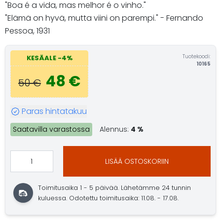
"Boa é a vida, mas melhor é o vinho."
"Elämä on hyvä, mutta viini on parempi." - Fernando
Pessoa, 1931
Tuotekoodi:
KESÄALE -4%
10165
48 €
50 €
Paras hintatakuu
Saatavilla varastossa
Alennus:
4 %
LISÄÄ OSTOSKORIIN
Toimitusaika 1 - 5 päivää. Lähetämme 24 tunnin
kuluessa. Odotettu toimitusaika: 11.08. - 17.08.