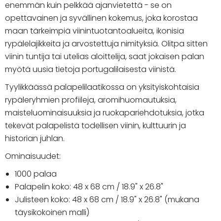
enemmän kuin pelkkää ajanvietettä - se on
opettavainen ja syvällinen kokemus, joka korostaa
maan tärkeimpiä viinintuotantoalueita, ikonisia
rypälelajikkeita ja arvostettuja nimityksiä. Olitpa sitten
viinin tuntija tai utelias aloittelija, saat jokaisen palan
myötä uusia tietoja portugalilaisesta viinistä.
Tyylikkäässä palapelilaatikossa on yksityiskohtaisia
rypäleryhmien profiileja, aromihuomautuksia,
maisteluominaisuuksia ja ruokapariehdotuksia, jotka
tekevät palapelistä todellisen viinin, kulttuurin ja
historian juhlan.
Ominaisuudet:
1000 palaa
Palapelin koko: 48 x 68 cm / 18.9" x 26.8"
Julisteen koko: 48 x 68 cm / 18.9" x 26.8" (mukana
täysikokoinen malli)