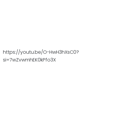
https://youtu.be/O-HwH3hXsC0?
si=7wZvwmhEK0kPfo3X