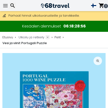
Ilmainen toimitus yli 275 € tilauksiin.
Mahdollisuus lähettää DHL Express -lähetyksenä (toimitus 24 tunni
0
30 päivää palautukseen, 90 päivää puukarttoihin ja koristeisiin.
Parhaat hinnat ulkoiluvarusteille ja tarvikkeille.
Etsi
Kesäalen alennukset
06
18
28
55
Etusivu
Ulkoilu ja retkeily
Pelit
Vesi ja viinit Portugali Puzzle
Etsi