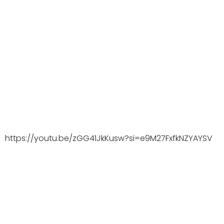
https://youtu.be/zGG41JkKusw?si=e9M27FxfkNZYAYSV