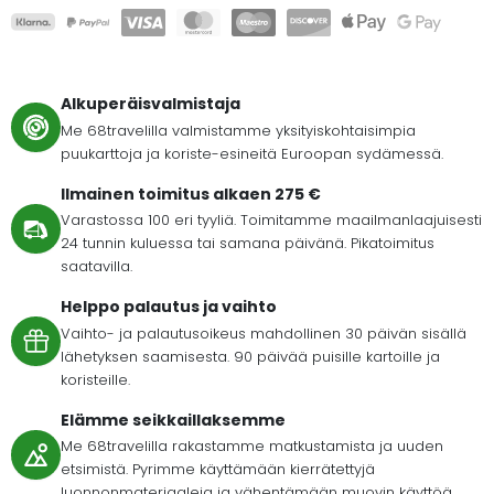
Alkuperäisvalmistaja
Me 68travelilla valmistamme yksityiskohtaisimpia
puukarttoja ja koriste-esineitä Euroopan sydämessä.
Ilmainen toimitus alkaen 275 €
Varastossa 100 eri tyyliä. Toimitamme maailmanlaajuisesti
24 tunnin kuluessa tai samana päivänä. Pikatoimitus
saatavilla.
Helppo palautus ja vaihto
Vaihto- ja palautusoikeus mahdollinen 30 päivän sisällä
lähetyksen saamisesta. 90 päivää puisille kartoille ja
koristeille.
Elämme seikkaillaksemme
Me 68travelilla rakastamme matkustamista ja uuden
etsimistä. Pyrimme käyttämään kierrätettyjä
luonnonmateriaaleja ja vähentämään muovin käyttöä.