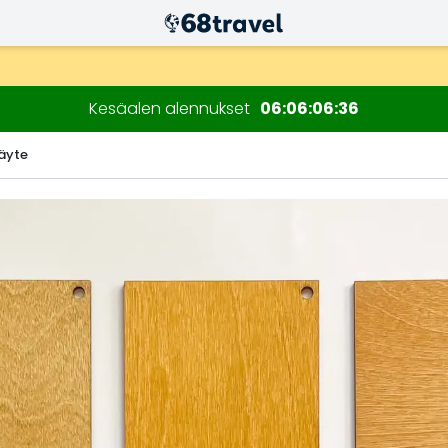
n kuluessa)
Kesäalen alennukset
06
06
06
34
äyte
Etsi