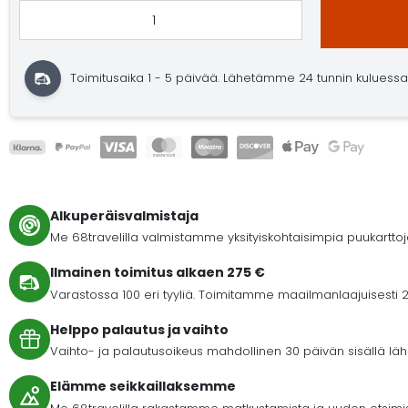
Toimitusaika 1 - 5 päivää. Lähetämme 24 tunnin kuluessa. O
Alkuperäisvalmistaja
Me 68travelilla valmistamme yksityiskohtaisimpia puukartto
Ilmainen toimitus alkaen 275 €
Varastossa 100 eri tyyliä. Toimitamme maailmanlaajuisesti 2
Helppo palautus ja vaihto
Vaihto- ja palautusoikeus mahdollinen 30 päivän sisällä lähet
Elämme seikkaillaksemme