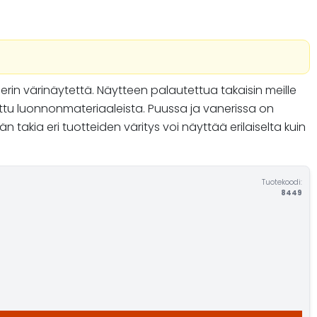
nerin värinäytettä. Näytteen palautettua takaisin meille
tu luonnonmateriaaleista. Puussa ja vanerissa on
akia eri tuotteiden väritys voi näyttää erilaiselta kuin
Tuotekoodi:
8449