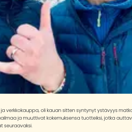
ja verkkokauppa, oli kauan sitten syntynyt ystävyys matkoi
ailmaa ja muuttivat kokemuksensa tuotteiksi, jotka auttav
t seuraavaksi.