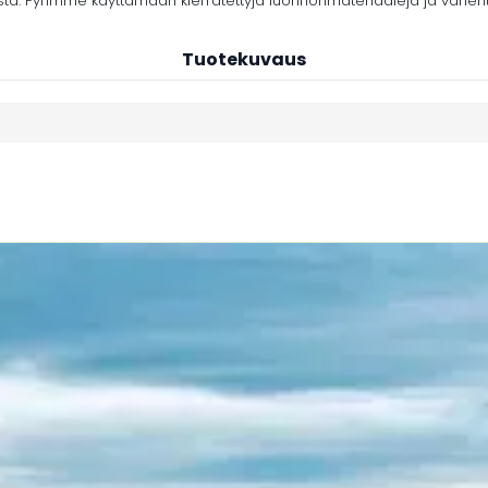
stä. Pyrimme käyttämään kierrätettyjä luonnonmateriaaleja ja vähe
Tuotekuvaus