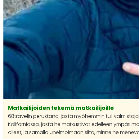
Matkailijoiden tekemä matkailijoille
68travelin perustana, josta myöhemmin tuli valmistaja 
Kaliforniassa, josta he matkustivat edelleen ympäri ma
olleet, ja samalla unelmoimaan siitä, minne he menevä