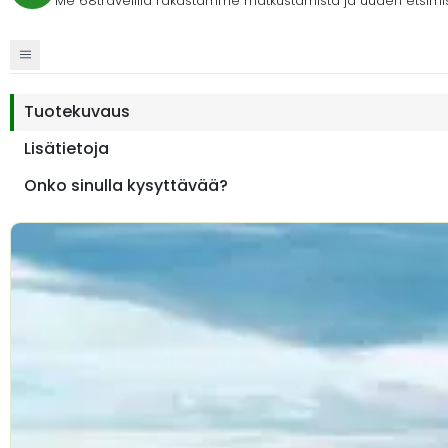
Me 68travelilla rakastamme matkustamista ja uuden etsimi
Tuotekuvaus
Lisätietoja
Onko sinulla kysyttävää?