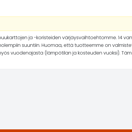
at puukarttojen ja -koristeiden värjäysvaihtoehtomme. 14 va
lempiin suuntiin. Huomaa, että tuotteemme on valmistet
yös vuodenajasta (lämpötilan ja kosteuden vuoksi). Tämän t