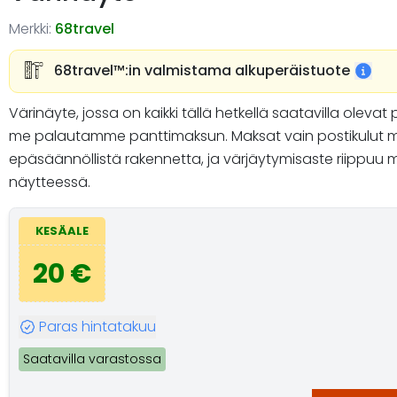
Merkki:
68travel
68travel™️:in valmistama alkuperäistuote
Värinäyte, jossa on kaikki tällä hetkellä saatavilla olev
me palautamme panttimaksun. Maksat vain postikulut mo
epäsäännöllistä rakennetta, ja värjäytymisaste riippuu m
näytteessä.
KESÄALE
20 €
Paras hintatakuu
Saatavilla varastossa