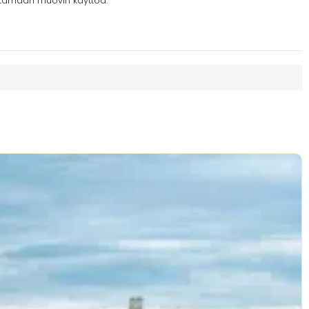
ntämään muovin käyttöä.