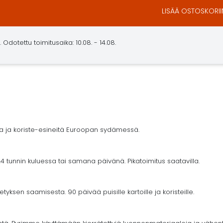
LISÄÄ OSTOSKORII
dotettu toimitusaika: 10.08. - 14.08.
ja ja koriste-esineitä Euroopan sydämessä.
4 tunnin kuluessa tai samana päivänä. Pikatoimitus saatavilla.
yksen saamisesta. 90 päivää puisille kartoille ja koristeille.