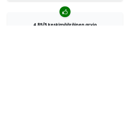
4,85/5 keskimääräinen arvio
Yli 7400 arvostelua asiakkailta ympäri maailmaa.
Asiakkaistamme 98% suosittelee meitä.
Räätälöidyt tilaukset
68travel on alkuperäisvalmistaja. Sen ansiosta
pystymme valmistamaan yksilöllisiä tuotteita nopeasti
ja toiveidesi mukaan.
Elämme seikkaillaksemme