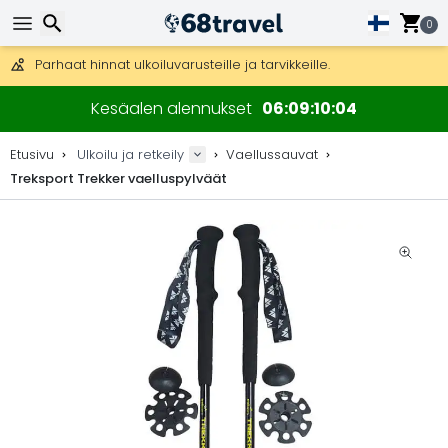
Ilmainen toimitus yli 275 € tilauksiin.
Mahdollisuus lähettää DHL Express -lähetyksenä (toimitus 24 tunni
0
30 päivää palautukseen, 90 päivää puukarttoihin ja koristeisiin.
Parhaat hinnat ulkoiluvarusteille ja tarvikkeille.
Etsi
Kesäalen alennukset
06
09
10
03
Etusivu
Ulkoilu ja retkeily
Vaellussauvat
Treksport Trekker vaelluspylväät
Etsi