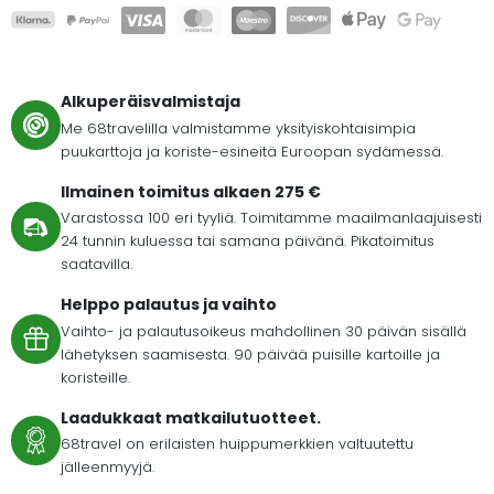
Alkuperäisvalmistaja
Me 68travelilla valmistamme yksityiskohtaisimpia
puukarttoja ja koriste-esineitä Euroopan sydämessä.
Ilmainen toimitus alkaen 275 €
Varastossa 100 eri tyyliä. Toimitamme maailmanlaajuisesti
24 tunnin kuluessa tai samana päivänä. Pikatoimitus
saatavilla.
Helppo palautus ja vaihto
Vaihto- ja palautusoikeus mahdollinen 30 päivän sisällä
lähetyksen saamisesta. 90 päivää puisille kartoille ja
koristeille.
Laadukkaat matkailutuotteet.
68travel on erilaisten huippumerkkien valtuutettu
jälleenmyyjä.