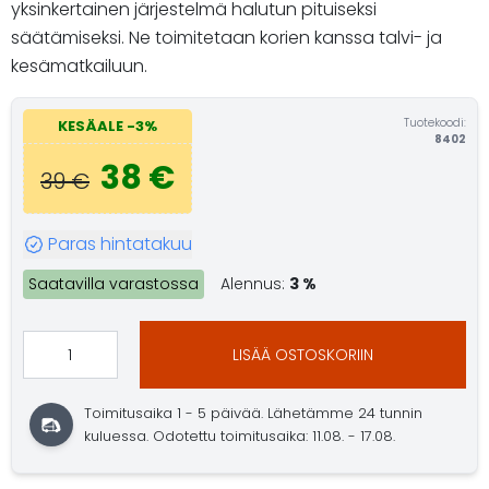
yksinkertainen järjestelmä halutun pituiseksi
säätämiseksi. Ne toimitetaan korien kanssa talvi- ja
kesämatkailuun.
Tuotekoodi:
KESÄALE -3%
8402
38 €
39 €
Paras hintatakuu
Saatavilla varastossa
Alennus:
3 %
LISÄÄ OSTOSKORIIN
Toimitusaika 1 - 5 päivää. Lähetämme 24 tunnin
kuluessa. Odotettu toimitusaika: 11.08. - 17.08.