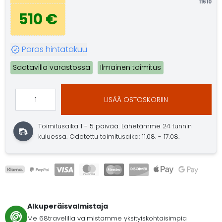
11610
510 €
Paras hintatakuu
Saatavilla varastossa
Ilmainen toimitus
LISÄÄ OSTOSKORIIN
Toimitusaika 1 - 5 päivää.
Lähetämme 24 tunnin
kuluessa.
Odotettu toimitusaika: 11.08. - 17.08.
Alkuperäisvalmistaja
Me 68travelilla valmistamme yksityiskohtaisimpia