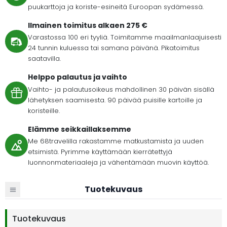
puukarttoja ja koriste-esineitä Euroopan sydämessä.
Ilmainen toimitus alkaen 275 €
Varastossa 100 eri tyyliä. Toimitamme maailmanlaajuisesti
24 tunnin kuluessa tai samana päivänä. Pikatoimitus
saatavilla.
Helppo palautus ja vaihto
Vaihto- ja palautusoikeus mahdollinen 30 päivän sisällä
lähetyksen saamisesta. 90 päivää puisille kartoille ja
koristeille.
Elämme seikkaillaksemme
Me 68travelilla rakastamme matkustamista ja uuden
etsimistä. Pyrimme käyttämään kierrätettyjä
luonnonmateriaaleja ja vähentämään muovin käyttöä.
Tuotekuvaus
Tuotekuvaus