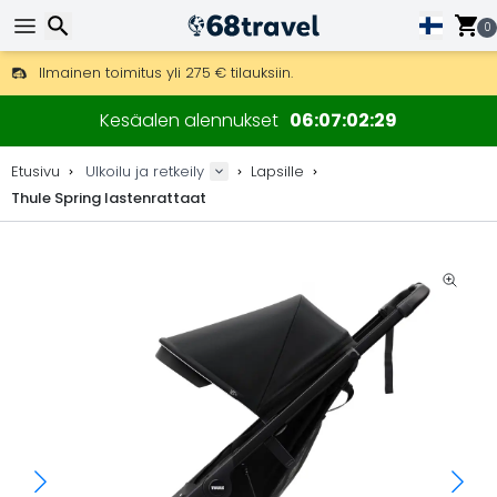
0
Ilmainen toimitus yli 275 € tilauksiin.
Mahdollisuus lähettää DHL Express -lähetyksenä (toimitus 24 tunni
Etsi
30 päivää palautukseen, 90 päivää puukarttoihin ja koristeisiin.
Kesäalen alennukset
06
07
02
28
Parhaat hinnat ulkoiluvarusteille ja tarvikkeille.
Etusivu
Ulkoilu ja retkeily
Lapsille
Thule Spring lastenrattaat
Etsi