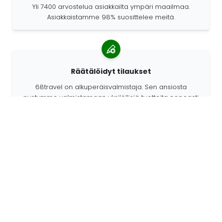
Yli 7400 arvostelua asiakkailta ympäri maailmaa.
Asiakkaistamme 98% suosittelee meitä.
Räätälöidyt tilaukset
68travel on alkuperäisvalmistaja. Sen ansiosta
pystymme valmistamaan yksilöllisiä tuotteita nopeasti
ja toiveidesi mukaan.
Elämme seikkaillaksemme
Me 68travelilla rakastamme matkustamista ja uuden
etsimistä. Pyrimme käyttämään kierrätettyjä
luonnonmateriaaleja ja vähentämään muovin käyttöä.
68travel ympäri maailmaa »