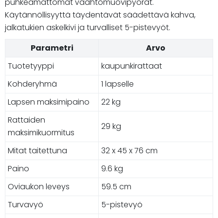
puhkeamattomat vaahtomuovipyörät.
Käytännöllisyyttä täydentävät säädettävä kahva,
jalkatukien askelkivi ja turvalliset 5-pistevyöt.
Parametri
Arvo
Tuotetyyppi
kaupunkirattaat
Kohderyhmä
1 lapselle
Lapsen maksimipaino
22 kg
Rattaiden
29 kg
maksimikuormitus
Mitat taitettuna
32 x 45 x 76 cm
Paino
9.6 kg
Oviaukon leveys
59.5 cm
Turvavyö
5-pistevyö