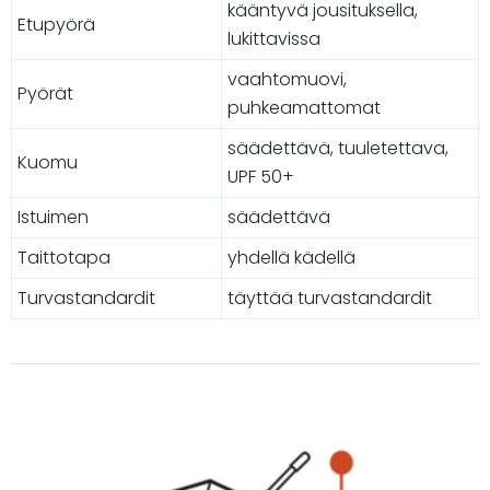
kääntyvä jousituksella,
Etupyörä
lukittavissa
vaahtomuovi,
Pyörät
puhkeamattomat
säädettävä, tuuletettava,
Kuomu
UPF 50+
Istuimen
säädettävä
Taittotapa
yhdellä kädellä
Turvastandardit
täyttää turvastandardit