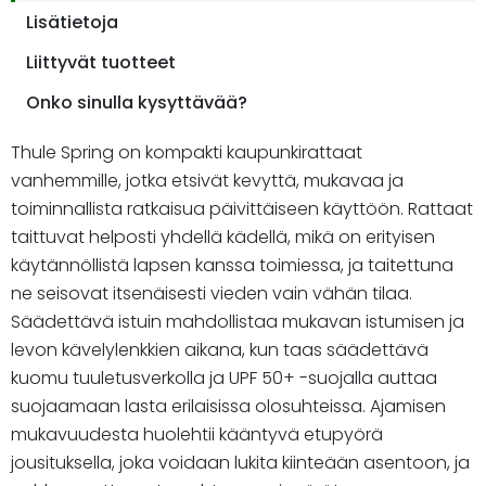
Lisätietoja
Liittyvät tuotteet
Onko sinulla kysyttävää?
Thule Spring on kompakti kaupunkirattaat
vanhemmille, jotka etsivät kevyttä, mukavaa ja
toiminnallista ratkaisua päivittäiseen käyttöön. Rattaat
taittuvat helposti yhdellä kädellä, mikä on erityisen
käytännöllistä lapsen kanssa toimiessa, ja taitettuna
ne seisovat itsenäisesti vieden vain vähän tilaa.
Säädettävä istuin mahdollistaa mukavan istumisen ja
levon kävelylenkkien aikana, kun taas säädettävä
kuomu tuuletusverkolla ja UPF 50+ -suojalla auttaa
suojaamaan lasta erilaisissa olosuhteissa. Ajamisen
mukavuudesta huolehtii kääntyvä etupyörä
jousituksella, joka voidaan lukita kiinteään asentoon, ja