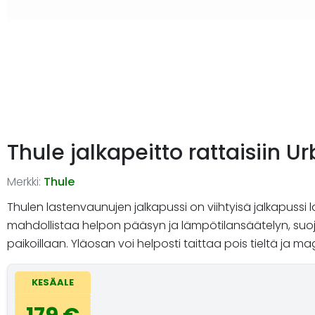
Thule jalkapeitto rattaisiin U
Merkki:
Thule
Thulen lastenvaunujen jalkapussi on viihtyisä jalkapussi
mahdollistaa helpon pääsyn ja lämpötilansäätelyn, suoja
paikoillaan. Yläosan voi helposti taittaa pois tieltä ja
KESÄALE