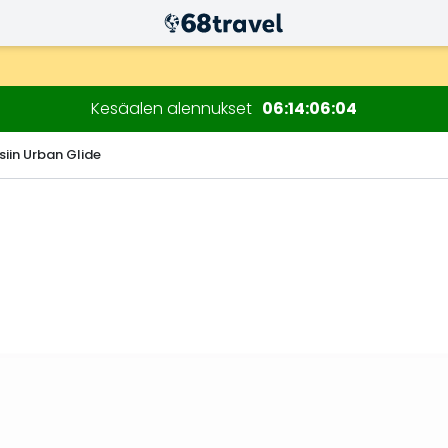
n kuluessa)
Kesäalen alennukset
06
14
06
03
siin Urban Glide
Etsi