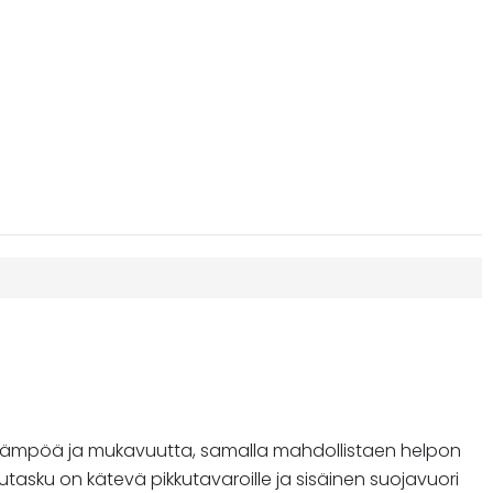
män lämpöä ja mukavuutta, samalla mahdollistaen helpon
asku on kätevä pikkutavaroille ja sisäinen suojavuori