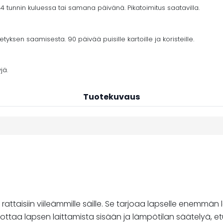
4 tunnin kuluessa tai samana päivänä. Pikatoimitus saatavilla.
yksen saamisesta. 90 päivää puisille kartoille ja koristeille.
jä.
Tuotekuvaus
e rattaisiin viileämmille säille. Se tarjoaa lapselle enem
aa lapsen laittamista sisään ja lämpötilan säätelyä, etut