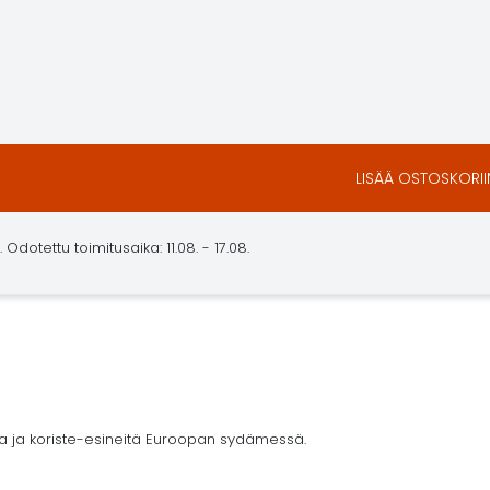
LISÄÄ OSTOSKORII
dotettu toimitusaika: 11.08. - 17.08.
ja ja koriste-esineitä Euroopan sydämessä.