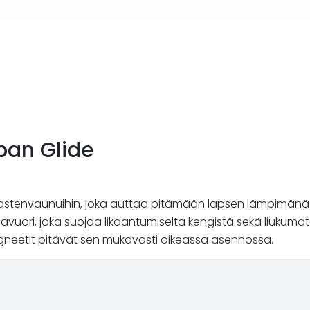
rban Glide
 lastenvaunuihin, joka auttaa pitämään lapsen lämpimänä ky
vuori, joka suojaa likaantumiselta kengistä sekä liukuma
 magneetit pitävät sen mukavasti oikeassa asennossa.