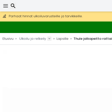
Ilmainen toimitus yli 275 € tilauksiin.
Mahdollisuus lähettää DHL Express -lähetyksenä (toimitus 24 tunni
30 päivää palautukseen, 90 päivää puukarttoihin ja koristeisiin.
Parhaat hinnat ulkoiluvarusteille ja tarvikkeille.
Etsi
Etusivu
Ulkoilu ja retkeily
Lapsille
Thule jalkapeitto rattai