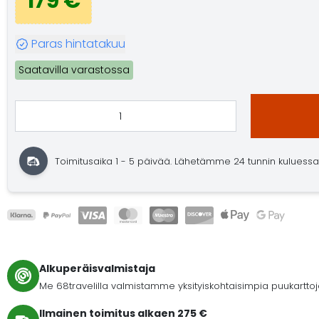
179 €
Paras hintatakuu
Saatavilla varastossa
Toimitusaika 1 - 5 päivää. Lähetämme 24 tunnin kuluessa. O
Alkuperäisvalmistaja
Me 68travelilla valmistamme yksityiskohtaisimpia puukartto
Ilmainen toimitus alkaen 275 €