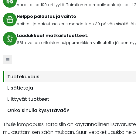
Varastossa 100 eri tyyliä. Toimitamme maailmanlaajuisesti 2
Helppo palautus ja vaihto
Vaihto- ja palautusoikeus mahdollinen 30 päivän sisällä lähet
Laadukkaat matkailutuotteet.
68travel on erilaisten huippumerkkien valtuutettu jälleenmyy
Tuotekuvaus
Lisätietoja
Liittyvät tuotteet
Onko sinulla kysyttävää?
Thule lämpöpussi rattaisiin on käytännöllinen lisävarust
mukauttamisen sään mukaan. Suuri vetoketjuaukko helpott