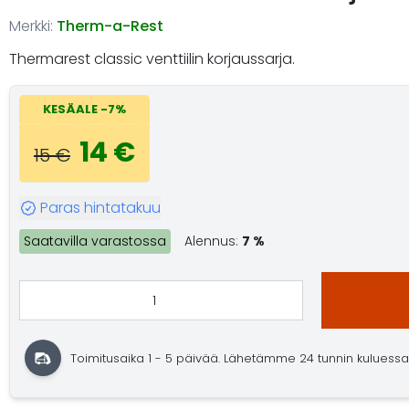
Merkki:
Therm-a-Rest
Thermarest classic venttiilin korjaussarja.
KESÄALE -7%
14 €
15 €
Paras hintatakuu
Saatavilla varastossa
Alennus:
7 %
Toimitusaika 1 - 5 päivää. Lähetämme 24 tunnin kuluessa. O