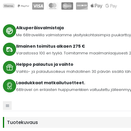
Alkuperäisvalmistaja
Me 68travelilla valmistamme yksityiskohtaisimpia puukartto
Ilmainen toimitus alkaen 275 €
Varastossa 100 eri tyyliä. Toimitamme maailmanlaajuisesti 2
Helppo palautus ja vaihto
Vaihto- ja palautusoikeus mahdollinen 30 päivän sisällä lähet
Laadukkaat matkailutuotteet.
68travel on erilaisten huippumerkkien valtuutettu jälleenmyy
Tuotekuvaus