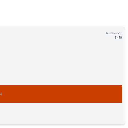
Tuotekoodi:
5419
N