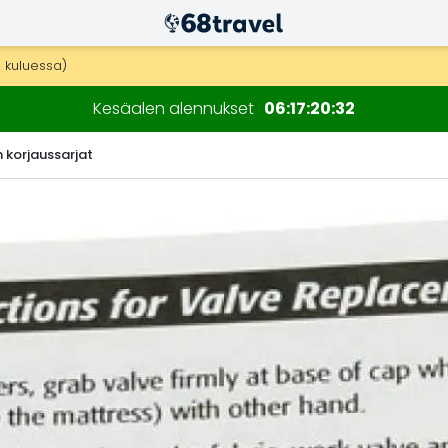
n kuluessa)
Kesäalen alennukset
06
17
20
31
n korjaussarjat
Etsi