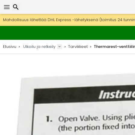
Ilmainen toimitus yli 275 € tilauksiin.
Mahdollisuus lähettää DHL Express -lähetyksenä (toimitus 24 tunni
30 päivää palautukseen, 90 päivää puukarttoihin ja koristeisiin.
Etsi
Parhaat hinnat ulkoiluvarusteille ja tarvikkeille.
Etusivu
Ulkoilu ja retkeily
Tarvikkeet
Thermarest-venttiili