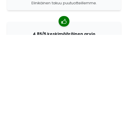
Elinikäinen takuu puutuotteillemme.
4,85/5 keskimääräinen arvio
Yli 7400 arvostelua asiakkailta ympäri maailmaa.
Asiakkaistamme 98% suosittelee meitä.
Räätälöidyt tilaukset
68travel on alkuperäisvalmistaja. Sen ansiosta
pystymme valmistamaan yksilöllisiä tuotteita nopeasti
ja toiveidesi mukaan.