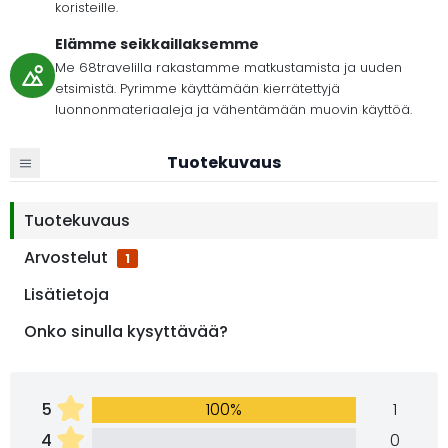
koristeille.
Elämme seikkaillaksemme
Me 68travelilla rakastamme matkustamista ja uuden
etsimistä. Pyrimme käyttämään kierrätettyjä
luonnonmateriaaleja ja vähentämään muovin käyttöä.
Tuotekuvaus
Tuotekuvaus
Arvostelut
1
Lisätietoja
Onko sinulla kysyttävää?
5
100%
1
4
0