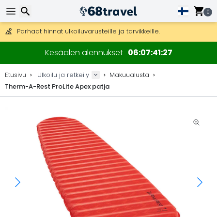
Ilmainen toimitus yli 275 € tilauksiin.
Mahdollisuus lähettää DHL Express -lähetyksenä (toimitus 24 tunni
0
30 päivää palautukseen, 90 päivää puukarttoihin ja koristeisiin.
Parhaat hinnat ulkoiluvarusteille ja tarvikkeille.
Etsi
Kesäalen alennukset
06
07
41
27
Etusivu
Ulkoilu ja retkeily
Makuualusta
Therm-A-Rest ProLite Apex patja
Etsi