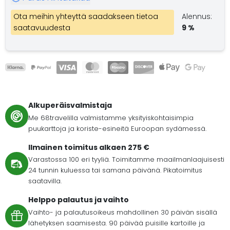
Ota meihin yhteyttä saadakseen tietoa
Alennus:
saatavuudesta
9 %
Alkuperäisvalmistaja
Me 68travelilla valmistamme yksityiskohtaisimpia
puukarttoja ja koriste-esineitä Euroopan sydämessä.
Ilmainen toimitus alkaen 275 €
Varastossa 100 eri tyyliä. Toimitamme maailmanlaajuisesti
24 tunnin kuluessa tai samana päivänä. Pikatoimitus
saatavilla.
Helppo palautus ja vaihto
Vaihto- ja palautusoikeus mahdollinen 30 päivän sisällä
lähetyksen saamisesta. 90 päivää puisille kartoille ja