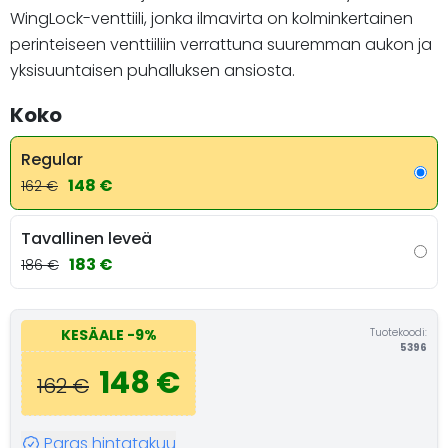
WingLock-venttiili, jonka ilmavirta on kolminkertainen
perinteiseen venttiiliin verrattuna suuremman aukon ja
yksisuuntaisen puhalluksen ansiosta.
Koko
Regular
148 €
162 €
Tavallinen leveä
183 €
186 €
Tuotekoodi:
KESÄALE
-9%
5396
148 €
162 €
Paras hintatakuu