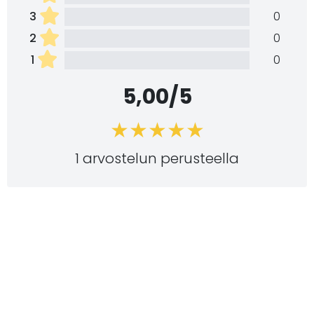
3
0
2
0
1
0
5,00/5
1 arvostelun perusteella