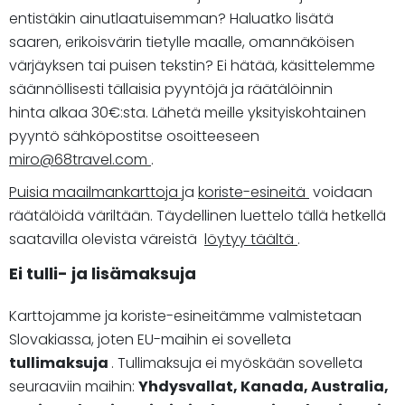
entistäkin ainutlaatuisemman? Haluatko lisätä
saaren, erikoisvärin tietylle maalle, omannäköisen
värjäyksen tai puisen tekstin? Ei hätää, käsittelemme
säännöllisesti tällaisia pyyntöjä ja räätälöinnin
hinta alkaa 30€:sta. Lähetä meille yksityiskohtainen
pyyntö sähköpostitse osoitteeseen
miro@68travel.com
.
Puisia maailmankarttoja
ja
koriste-esineitä
voidaan
räätälöidä väriltään. Täydellinen luettelo tällä hetkellä
saatavilla olevista väreistä
löytyy täältä
.
Ei tulli- ja lisämaksuja
Karttojamme ja koriste-esineitämme valmistetaan
Slovakiassa, joten EU-maihin ei sovelleta
tullimaksuja
. Tullimaksuja ei myöskään sovelleta
seuraaviin maihin:
Yhdysvallat, Kanada, Australia,