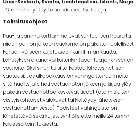
Uusi-Seelanti, Sveitsi, Liechtenstein, Islanti, Norja
. Ota meihin yhteyttä saadaksesi lisätietoja.
Toimitusohjeet
Puu- ja sammalkarttamme ovat suhteellisen hauraita,
niiden painon ja koon vuoksi ne on pakattu huolellisesti
kansainväliseen kuljetukseen kuriirifirman kautta.
Lähetyksen aikana voi kuitenkin tapahtua jonkin verran
vaurioita. Siksi sinun tulisi tarkastaa lähetys heti sen
saatuasi. Jos ulkopakkaus on vahingoittunut, ilmoita
siitä huolitsijalle heti vastaanoton jälkeen ja kirjaa ylös
paketin vastaanottoa koskevat tiedot (ota mieluiten
yksityiskohtaiset valokuvat tai kieltäydy lähetyksen
vastaanottamisesta). Todisteet vahingoista on
lähetettävä sekä kuljetusyhtiölle että meille 24 tunnin
kuluessa toimituksesta.