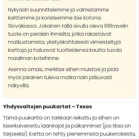
Nykyään suunnittelemme ja valmistamme
karttamme ja koristeemme itse kotona
Slovakiassa. Jokainen tällä sivulla oleva 68travelin
tuote on peräisin ihmisiltä, jotka rakastavat
matkustamista, yksityiskohtaisesti viimeisteltyjä
karttoja ja haluavat tuotteidensa kautta tuoda
maailman koteihinne.
Asenna omasi, merkitse siihen muistosi ja pidä
myös jokainen tuleva matka näin jatkuvasti
näkyvillä.
Yhdysvaltojen puukartat – Texas
Tämä puukartta on tarkkaan leikattu ja siihen on
laserkaiverrettu läänirajat ja paikannimet (jos tilaa on
tarpeeksi). Kartta on tehty pienemmistä puukerroksista,