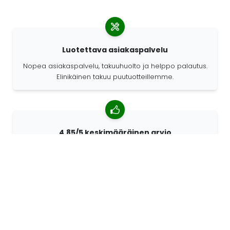
Luotettava asiakaspalvelu
Nopea asiakaspalvelu, takuuhuolto ja helppo palautus.
Elinikäinen takuu puutuotteillemme.
4,85/5 keskimääräinen arvio
Yli 7400 arvostelua asiakkailta ympäri maailmaa.
Asiakkaistamme 98% suosittelee meitä.
Räätälöidyt tilaukset