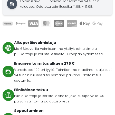
Toimitusaika 1 - 5 päivää.
Lähetämme 24 tunnin
kuluessa.
Odotettu toimitusaika: 11.08. - 17.08.
Alkuperäisvalmistaja
Me 68travelilla valmistamme yksityiskohtaisimpia
puukarttoja ja koriste-esineitä Euroopan sydämessä.
Ilmainen toimitus alkaen 275 €
Varastossa 100 eri tyyliä. Toimitamme maailmanlaajuisesti
24 tunnin kuluessa tai samana päivänä. Pikatoimitus
saatavilla.
Elinikäinen takuu
Puisia karttoja ja koriste-esineitä joka sukupolvelle. 90
päivän vaihto- ja palautusoikeus
Sopeutuminen