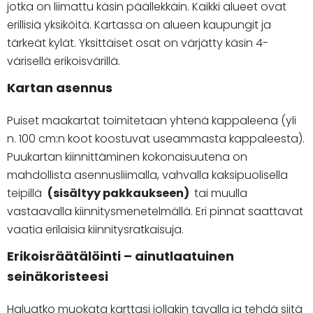
jotka on liimattu käsin päällekkäin. Kaikki alueet ovat
erillisiä yksiköitä. Kartassa on alueen kaupungit ja
tärkeät kylät. Yksittäiset osat on värjätty käsin 4-
värisellä erikoisvärillä.
Kartan asennus
Puiset maakartat toimitetaan yhtenä kappaleena (yli
n. 100 cm:n koot koostuvat useammasta kappaleesta).
Puukartan kiinnittäminen kokonaisuutena on
mahdollista asennusliimalla, vahvalla kaksipuolisella
teipillä
(sisältyy pakkaukseen)
tai muulla
vastaavalla kiinnitysmenetelmällä. Eri pinnat saattavat
vaatia erilaisia kiinnitysratkaisuja.
Erikoisräätälöinti – ainutlaatuinen
seinäkoristeesi
Haluatko muokata karttasi jollakin tavalla ja tehdä siitä