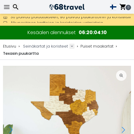
0
Ilmainen toimitus yli 275 € tilauksiin.
Mahdollisuus lähettää DHL Express -lähetyksenä (toimitus 24 tunni
Etsi
30 päivää palautukseen, 90 päivää puukarttoihin ja koristeisiin.
Kesäalen alennukset
06
20
04
10
Alkuperäinen karttojen ja koristeiden valmistaja.
Etusivu
Seinäkartat ja koristeet
Puiset maakartat
Texasin puukartta
Etsi