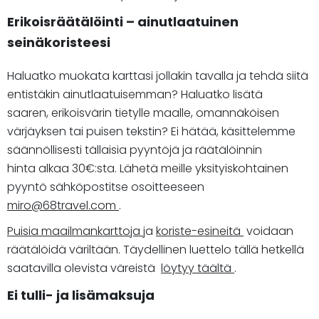
Erikoisräätälöinti – ainutlaatuinen
seinäkoristeesi
Haluatko muokata karttasi jollakin tavalla ja tehdä siitä
entistäkin ainutlaatuisemman? Haluatko lisätä
saaren, erikoisvärin tietylle maalle, omannäköisen
värjäyksen tai puisen tekstin? Ei hätää, käsittelemme
säännöllisesti tällaisia pyyntöjä ja räätälöinnin
hinta alkaa 30€:sta. Lähetä meille yksityiskohtainen
pyyntö sähköpostitse osoitteeseen
miro@68travel.com
.
Puisia maailmankarttoja
ja
koriste-esineitä
voidaan
räätälöidä väriltään. Täydellinen luettelo tällä hetkellä
saatavilla olevista väreistä
löytyy täältä
.
Ei tulli- ja lisämaksuja