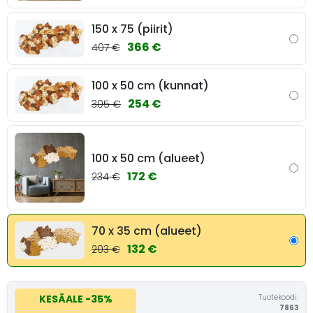
150 x 75 (piirit)
366 €
407 €
100 x 50 cm (kunnat)
254 €
305 €
100 x 50 cm (alueet)
172 €
234 €
70 x 35 cm (alueet)
132 €
203 €
Tuotekoodi:
KESÄALE
-35%
7863