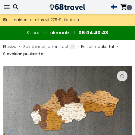
0
Ilmainen toimitus yli 275 € tilauksiin.
Mahdollisuus lähettää DHL Express -lähetyksenä (toimitus 24 tunni
Etsi
30 päivää palautukseen, 90 päivää puukarttoihin ja koristeisiin.
Kesäalen alennukset
06
04
40
42
Alkuperäinen karttojen ja koristeiden valmistaja.
Etusivu
Seinäkartat ja koristeet
Puiset maakartat
Slovakian puukartta
Etsi