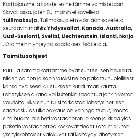
Karttojamme ja koriste-esineitämme valmistetaan
Slovakiassa, joten EU-maihin ei sovelleta
tullimaksuja
. Tullimaksuja ei myöskään sovelleta
seuraaviin maihin:
Yhdysvallat, Kanada, Australia,
Uusi-Seelanti, Sveitsi, Liechtenstein, Islanti, Norja
. Ota meihin yhteyttä saadaksesi lisätietoja.
Toimitusohjeet
Puu- ja sammalkarttamme ovat suhteellisen hauraita,
niiden painon ja koon vuoksi ne on pakattu huolellisesti
kansainväliseen kuljetukseen kuriirifirman kautta.
Lähetyksen aikana voi kuitenkin tapahtua jonkin verran
vaurioita. Siksi sinun tulisi tarkastaa lähetys heti sen
saatuasi. Jos ulkopakkaus on vahingoittunut, ilmoita
siitä huolitsijalle heti vastaanoton jälkeen ja kirjaa ylös
paketin vastaanottoa koskevat tiedot (ota mieluiten
yksityiskohtaiset valokuvat tai kieltäydy lähetyksen