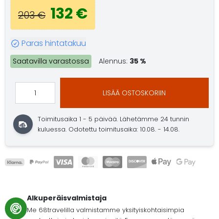
132 €
203 €
Paras hintatakuu
Saatavilla varastossa
Alennus:
35 %
LISÄÄ OSTOSKORIIN
Toimitusaika 1 - 5 päivää.
Lähetämme 24 tunnin
kuluessa.
Odotettu toimitusaika: 10.08. - 14.08.
Alkuperäisvalmistaja
Me 68travelilla valmistamme yksityiskohtaisimpia