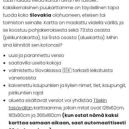
taas haluaa viedä kartan aivan eri tasolle...
Kaksikerroksinen puukarttamme on täydellinen tapa
tuoda koko
Slovakia
olohuoneen, eteisen tai
toimiston seinälle. Kartta on maalattu viidellä värillä, ja
se koostuu pohjakerroksesta sekä 73:sta osasta
(piirikuntakartta), tai 9:stä osasta (aluekartta). Mihin
sinä kiinnität sen kotonasi?
uusi ja parannettu versio
saatavilla useita kokoja
valmistettu Slovakiassa 🇸🇰 tarkasti leikatuista
vaneriosista
kaiverrettu kaupunkien ja kylien nimet, tiet, kaupungit,
piirikuntien rajat
alueita sisältävät versiot voi yhdistää
Tšekin
tasavallan
karttaamme, jolloin mitat ovat
128x62cm,
183x90cm ja 366x180cm
(kun ostat nämä kaksi
karttaa samaan aikaan, saat automaattisesti