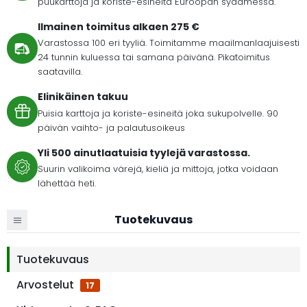
puukarttoja ja koriste-esineitä Euroopan sydämessä.
Ilmainen toimitus alkaen 275 €
Varastossa 100 eri tyyliä. Toimitamme maailmanlaajuisesti
24 tunnin kuluessa tai samana päivänä. Pikatoimitus
saatavilla.
Elinikäinen takuu
Puisia karttoja ja koriste-esineitä joka sukupolvelle. 90
päivän vaihto- ja palautusoikeus
Yli 500 ainutlaatuisia tyylejä varastossa.
Suurin valikoima värejä, kieliä ja mittoja, jotka voidaan
lähettää heti.
Tuotekuvaus
Tuotekuvaus
Arvostelut
17