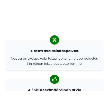
Luotettava asiakaspalvelu
Nopea asiakaspalvelu, takuuhuolto ja helppo palautus.
Elinikäinen takuu puutuotteillemme.
4,85/5 keskimääräinen arvio
Yli 7400 arvostelua asiakkailta ympäri maailmaa.
Asiakkaistamme 98% suosittelee meitä.