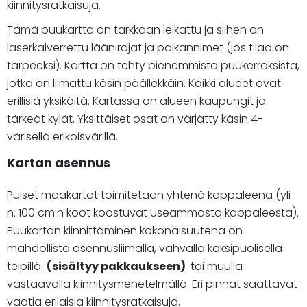
kiinnitysratkaisuja.
Tämä puukartta on tarkkaan leikattu ja siihen on
laserkaiverrettu läänirajat ja paikannimet (jos tilaa on
tarpeeksi). Kartta on tehty pienemmistä puukerroksista,
jotka on liimattu käsin päällekkäin. Kaikki alueet ovat
erillisiä yksiköitä. Kartassa on alueen kaupungit ja
tärkeät kylät. Yksittäiset osat on värjätty käsin 4-
värisellä erikoisvärillä.
Kartan asennus
Puiset maakartat toimitetaan yhtenä kappaleena (yli
n. 100 cm:n koot koostuvat useammasta kappaleesta).
Puukartan kiinnittäminen kokonaisuutena on
mahdollista asennusliimalla, vahvalla kaksipuolisella
teipillä
(sisältyy pakkaukseen)
tai muulla
vastaavalla kiinnitysmenetelmällä. Eri pinnat saattavat
vaatia erilaisia kiinnitysratkaisuja.