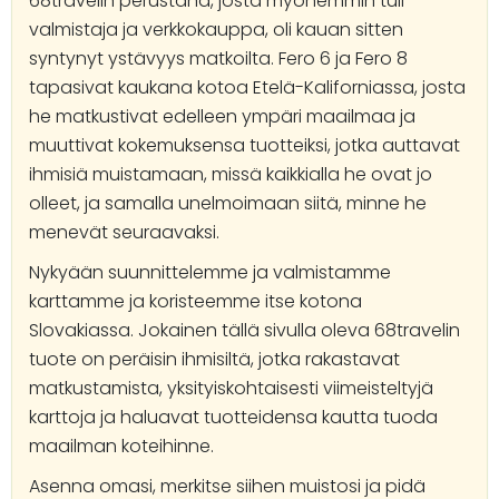
68travelin perustana, josta myöhemmin tuli
valmistaja ja verkkokauppa, oli kauan sitten
syntynyt ystävyys matkoilta. Fero 6 ja Fero 8
tapasivat kaukana kotoa Etelä-Kaliforniassa, josta
he matkustivat edelleen ympäri maailmaa ja
muuttivat kokemuksensa tuotteiksi, jotka auttavat
ihmisiä muistamaan, missä kaikkialla he ovat jo
olleet, ja samalla unelmoimaan siitä, minne he
menevät seuraavaksi.
Nykyään suunnittelemme ja valmistamme
karttamme ja koristeemme itse kotona
Slovakiassa. Jokainen tällä sivulla oleva 68travelin
tuote on peräisin ihmisiltä, jotka rakastavat
matkustamista, yksityiskohtaisesti viimeisteltyjä
karttoja ja haluavat tuotteidensa kautta tuoda
maailman koteihinne.
Asenna omasi, merkitse siihen muistosi ja pidä