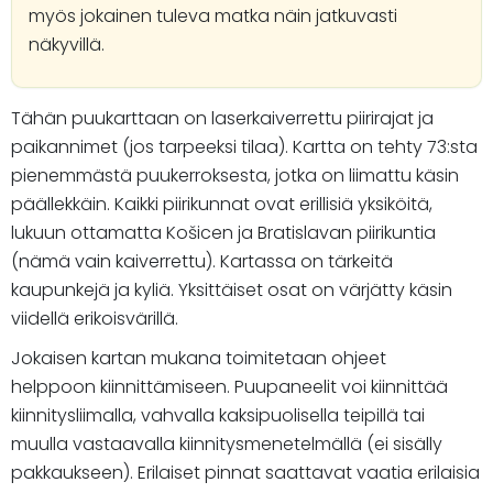
myös jokainen tuleva matka näin jatkuvasti
näkyvillä.
Tähän puukarttaan on laserkaiverrettu piirirajat ja
paikannimet (jos tarpeeksi tilaa). Kartta on tehty 73:sta
pienemmästä puukerroksesta, jotka on liimattu käsin
päällekkäin. Kaikki piirikunnat ovat erillisiä yksiköitä,
lukuun ottamatta Košicen ja Bratislavan piirikuntia
(nämä vain kaiverrettu). Kartassa on tärkeitä
kaupunkejä ja kyliä. Yksittäiset osat on värjätty käsin
viidellä erikoisvärillä.
Jokaisen kartan mukana toimitetaan ohjeet
helppoon kiinnittämiseen. Puupaneelit voi kiinnittää
kiinnitysliimalla, vahvalla kaksipuolisella teipillä tai
muulla vastaavalla kiinnitysmenetelmällä (ei sisälly
pakkaukseen). Erilaiset pinnat saattavat vaatia erilaisia