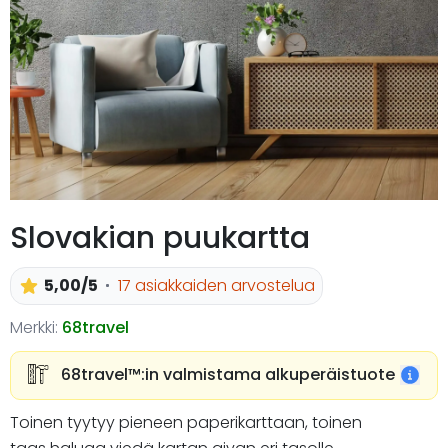
Slovakian puukartta
5,00/5
17 asiakkaiden arvostelua
Merkki:
68travel
68travel™️:in valmistama alkuperäistuote
Toinen tyytyy pieneen paperikarttaan, toinen