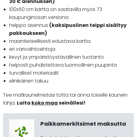
30 € alennuksen)
100x50 cm kartta on saatavilla myös 73
kaupunginosan versiona
helppo asennus
(kaksipuolinen teippi sisältyy
pakkaukseen)
maantieteellisesti edustava kartta
eri värivaihtoehtoja
kevyt ja ympäristöystävällinen tuotanto
helposti puhdistettava luonnollinen puupinta
turvalliset materiaalit
elinikäinen takuu
Tee matkaunelmistasi totta tai anna toiselle kaunein
lahja.
Laita
koko maa
seinällesi!
Paikkamerkitsimet maksutta