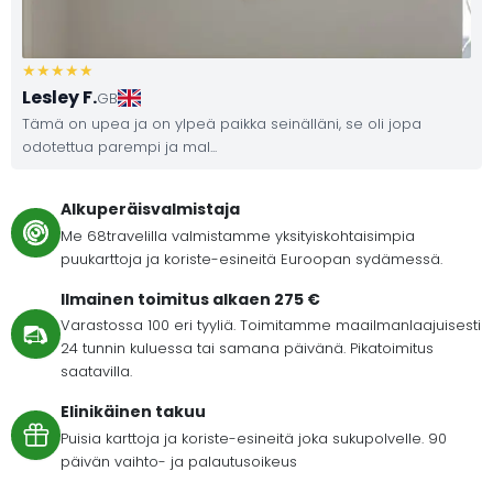
Lesley F.
GB
Tämä on upea ja on ylpeä paikka seinälläni, se oli jopa
odotettua parempi ja mal...
Alkuperäisvalmistaja
Me 68travelilla valmistamme yksityiskohtaisimpia
puukarttoja ja koriste-esineitä Euroopan sydämessä.
Ilmainen toimitus alkaen 275 €
Varastossa 100 eri tyyliä. Toimitamme maailmanlaajuisesti
24 tunnin kuluessa tai samana päivänä. Pikatoimitus
saatavilla.
Elinikäinen takuu
Puisia karttoja ja koriste-esineitä joka sukupolvelle. 90
päivän vaihto- ja palautusoikeus