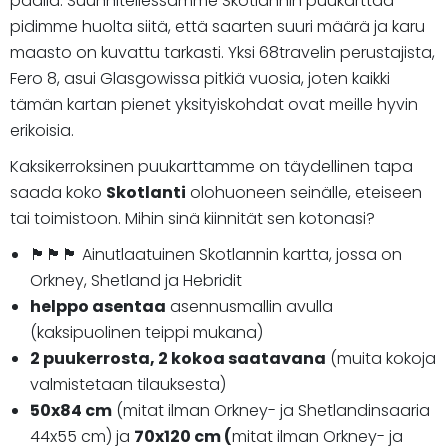
päällä. Suunnitellessamme Skotlannin puukarttaa
pidimme huolta siitä, että saarten suuri määrä ja karu
maasto on kuvattu tarkasti. Yksi 68travelin perustajista,
Fero 8, asui Glasgowissa pitkiä vuosia, joten kaikki
tämän kartan pienet yksityiskohdat ovat meille hyvin
erikoisia.
Kaksikerroksinen puukarttamme on täydellinen tapa
saada koko
Skotlanti
olohuoneen seinälle, eteiseen
tai toimistoon. Mihin sinä kiinnität sen kotonasi?
🏴󠁧󠁢󠁳󠁣󠁴󠁿🏴󠁧󠁢󠁳󠁣󠁴󠁿🏴󠁧󠁢󠁳󠁣󠁴󠁿 Ainutlaatuinen Skotlannin kartta, jossa on
Orkney, Shetland ja Hebridit
helppo asentaa
asennusmallin avulla
(kaksipuolinen teippi mukana)
2 puukerrosta, 2 kokoa saatavana
(muita kokoja
valmistetaan tilauksesta)
50x84 cm
(mitat ilman Orkney- ja Shetlandinsaaria
44x55 cm) ja
70x120 cm (
mitat ilman Orkney- ja