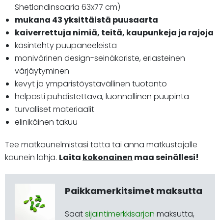
Shetlandinsaaria 63x77 cm)
mukana 43 yksittäistä puusaarta
kaiverrettuja nimiä, teitä, kaupunkeja ja rajoja
käsintehty puupaneeleista
monivärinen design-seinäkoriste, eriasteinen
värjäytyminen
kevyt ja ympäristöystävällinen tuotanto
helposti puhdistettava, luonnollinen puupinta
turvalliset materiaalit
elinikäinen takuu
Tee matkaunelmistasi totta tai anna matkustajalle
kaunein lahja.
Laita
kokonainen
maa seinällesi!
Paikkamerkitsimet maksutta
Saat
sijaintimerkkisarjan
maksutta,