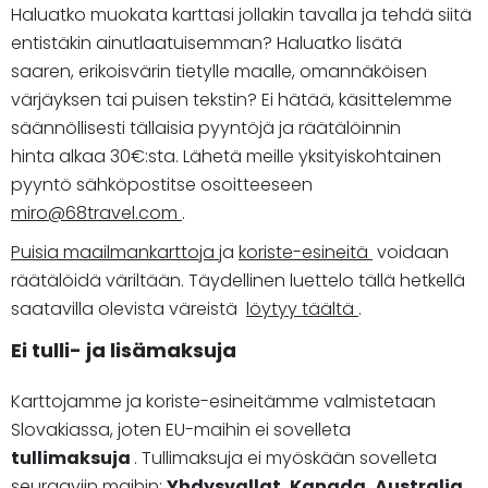
Haluatko muokata karttasi jollakin tavalla ja tehdä siitä
entistäkin ainutlaatuisemman? Haluatko lisätä
saaren, erikoisvärin tietylle maalle, omannäköisen
värjäyksen tai puisen tekstin? Ei hätää, käsittelemme
säännöllisesti tällaisia pyyntöjä ja räätälöinnin
hinta alkaa 30€:sta. Lähetä meille yksityiskohtainen
pyyntö sähköpostitse osoitteeseen
miro@68travel.com
.
Puisia maailmankarttoja
ja
koriste-esineitä
voidaan
räätälöidä väriltään. Täydellinen luettelo tällä hetkellä
saatavilla olevista väreistä
löytyy täältä
.
Ei tulli- ja lisämaksuja
Karttojamme ja koriste-esineitämme valmistetaan
Slovakiassa, joten EU-maihin ei sovelleta
tullimaksuja
. Tullimaksuja ei myöskään sovelleta
seuraaviin maihin:
Yhdysvallat, Kanada, Australia,