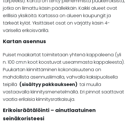
tarpeeksi). Kartta on tehty pienemmistä puukerroksista,
jotka on liimattu käsin päällekkäin. Kaikki alueet ovat
erillisiä yksiköitä. Kartassa on alueen kaupungit ja
tärkeät kylät. Yksittäiset osat on värjätty käsin 4-
värisellä erikoisvärillä.
Kartan asennus
Puiset maakartat toimitetaan yhtenä kappaleena (yli
n. 100 cm:n koot koostuvat useammasta kappaleesta).
Puukartan kiinnittäminen kokonaisuutena on
mahdollista asennusliimalla, vahvalla kaksipuolisella
teipillä
(sisältyy pakkaukseen)
tai muulla
vastaavalla kiinnitysmenetelmällä. Eri pinnat saattavat
vaatia erilaisia kiinnitysratkaisuja.
Erikoisräätälöinti – ainutlaatuinen
seinäkoristeesi