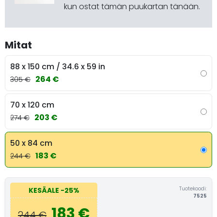
kun ostat tämän puukartan tänään.
Mitat
88 x 150 cm / 34.6 x 59 in
264 €
305 €
70 x 120 cm
203 €
274 €
50 x 84 cm
183 €
244 €
Tuotekoodi:
KESÄALE
-25%
7525
183 €
244 €