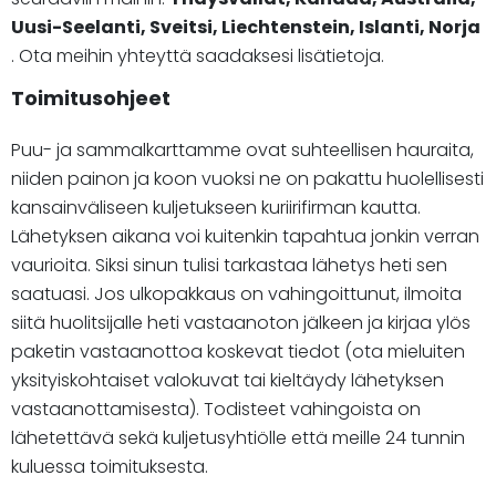
Uusi-Seelanti, Sveitsi, Liechtenstein, Islanti, Norja
. Ota meihin yhteyttä saadaksesi lisätietoja.
Toimitusohjeet
Puu- ja sammalkarttamme ovat suhteellisen hauraita,
niiden painon ja koon vuoksi ne on pakattu huolellisesti
kansainväliseen kuljetukseen kuriirifirman kautta.
Lähetyksen aikana voi kuitenkin tapahtua jonkin verran
vaurioita. Siksi sinun tulisi tarkastaa lähetys heti sen
saatuasi. Jos ulkopakkaus on vahingoittunut, ilmoita
siitä huolitsijalle heti vastaanoton jälkeen ja kirjaa ylös
paketin vastaanottoa koskevat tiedot (ota mieluiten
yksityiskohtaiset valokuvat tai kieltäydy lähetyksen
vastaanottamisesta). Todisteet vahingoista on
lähetettävä sekä kuljetusyhtiölle että meille 24 tunnin
kuluessa toimituksesta.