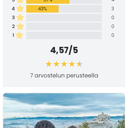
4
43%
3
3
0
2
0
1
0
4,57/5
7 arvostelun perusteella