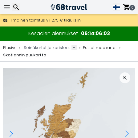
0
Ilmainen toimitus yli 275 € tilauksiin.
Mahdollisuus lähettää DHL Express -lähetyksenä (toimitus 24 tunni
Etsi
30 päivää palautukseen, 90 päivää puukarttoihin ja koristeisiin.
Kesäalen alennukset
06
14
06
02
Alkuperäinen karttojen ja koristeiden valmistaja.
Etusivu
Seinäkartat ja koristeet
Puiset maakartat
Skotlannin puukartta
Etsi