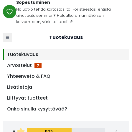
Sopeutuminen
Haluatko tehdä kartastasi tai koristeestasi entistä
ainutlaatuisemman? Haluatko omannäköisen
kaiverruksen, värin tai tekstin?
Tuotekuvaus
Tuotekuvaus
Arvostelut
7
Yhteenveto & FAQ
Lisätietoja
Liittyvät tuotteet
Onko sinulla kysyttävää?
5
57%
4