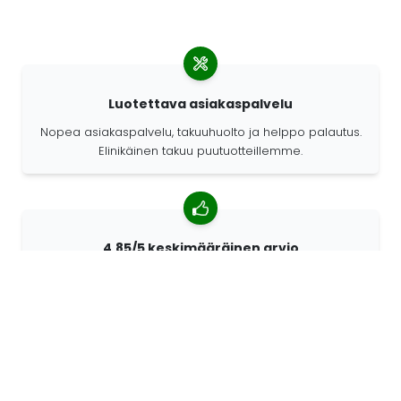
Luotettava asiakaspalvelu
Nopea asiakaspalvelu, takuuhuolto ja helppo palautus.
Elinikäinen takuu puutuotteillemme.
4,85/5 keskimääräinen arvio
Yli 7400 arvostelua asiakkailta ympäri maailmaa.
Asiakkaistamme 98% suosittelee meitä.
Räätälöidyt tilaukset