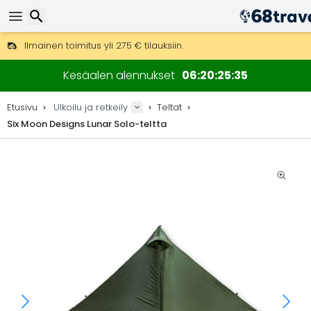
Ilmainen toimitus yli 275 € tilauksiin.
Mahdollisuus lähettää DHL Express -lähetyksenä (toimitus 24 tunni
Etsi
30 päivää palautukseen, 90 päivää puukarttoihin ja koristeisiin.
Kesäalen alennukset
06
20
25
34
Parhaat hinnat ulkoiluvarusteille ja tarvikkeille.
Etusivu
Ulkoilu ja retkeily
Teltat
Six Moon Designs Lunar Solo-teltta
Etsi