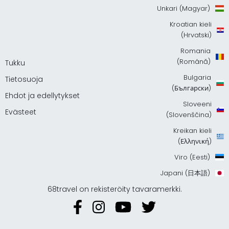
Unkari (Magyar)
Kroatian kieli
(Hrvatski)
Romania
(Română)
Tukku
Bulgaria
Tietosuoja
(Български)
Ehdot ja edellytykset
Sloveeni
Evästeet
(Slovenščina)
Kreikan kieli
(Ελληνική)
Viro (Eesti)
Japani (日本語)
68travel on rekisteröity tavaramerkki.