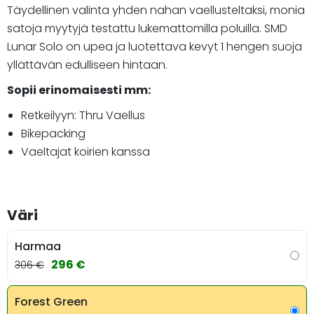
Täydellinen valinta yhden nahan vaellusteltaksi, monia
satoja myytyjä testattu lukemattomilla poluilla. SMD
Lunar Solo on upea ja luotettava kevyt 1 hengen suoja
yllättävän edulliseen hintaan.
Sopii erinomaisesti mm:
Retkeilyyn: Thru Vaellus
Bikepacking
Vaeltajat koirien kanssa
Väri
Harmaa
296 €
306 €
Forest Green