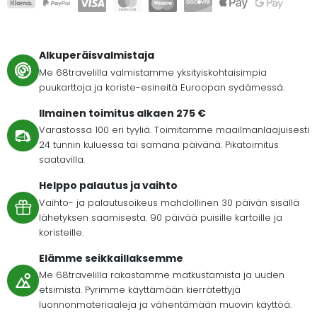
Alkuperäisvalmistaja
Me 68travelilla valmistamme yksityiskohtaisimpia
puukarttoja ja koriste-esineitä Euroopan sydämessä.
Ilmainen toimitus alkaen 275 €
Varastossa 100 eri tyyliä. Toimitamme maailmanlaajuisesti
24 tunnin kuluessa tai samana päivänä. Pikatoimitus
saatavilla.
Helppo palautus ja vaihto
Vaihto- ja palautusoikeus mahdollinen 30 päivän sisällä
lähetyksen saamisesta. 90 päivää puisille kartoille ja
koristeille.
Elämme seikkaillaksemme
Me 68travelilla rakastamme matkustamista ja uuden
etsimistä. Pyrimme käyttämään kierrätettyjä
luonnonmateriaaleja ja vähentämään muovin käyttöä.