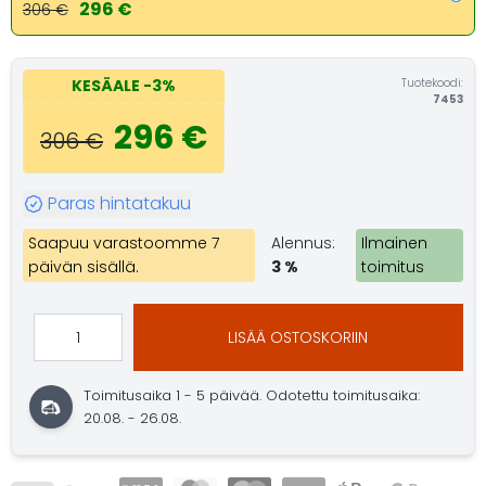
296 €
306 €
Tuotekoodi:
KESÄALE
-3%
7453
296 €
306 €
Paras hintatakuu
Saapuu varastoomme 7
Alennus:
Ilmainen
päivän sisällä.
3 %
toimitus
LISÄÄ OSTOSKORIIN
Toimitusaika 1 - 5 päivää.
Odotettu toimitusaika:
20.08. - 26.08.