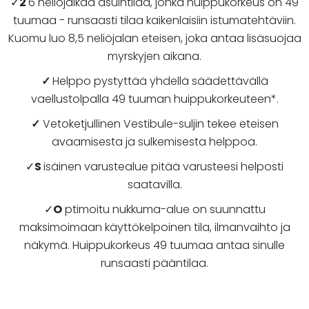
✓
2
6 neliöjalkaa asuintilaa, jonka huippukorkeus on 49
tuumaa - runsaasti tilaa kaikenlaisiin istumatehtäviin.
Kuomu luo 8,5 neliöjalan eteisen, joka antaa lisäsuojaa
myrskyjen aikana.
✓
Helppo pystyttää yhdellä säädettävällä
vaellustolpalla 49 tuuman huippukorkeuteen*.
✓
Vetoketjullinen Vestibule-suljin tekee eteisen
avaamisesta ja sulkemisesta helppoa.
✓
S
isäinen varustealue pitää varusteesi helposti
saatavilla.
✓
O
ptimoitu nukkuma-alue on suunnattu
maksimoimaan käyttökelpoinen tila, ilmanvaihto ja
näkymä. Huippukorkeus 49 tuumaa antaa sinulle
runsaasti pääntilaa.