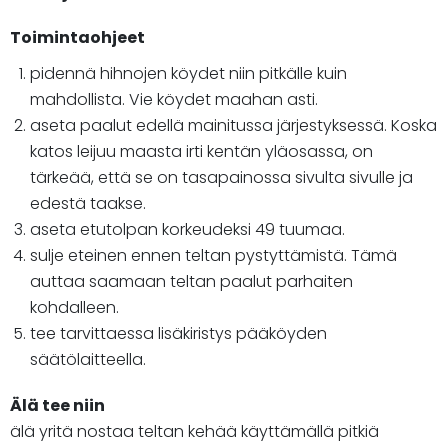
Toimintaohjeet
pidennä hihnojen köydet niin pitkälle kuin
mahdollista. Vie köydet maahan asti.
aseta paalut edellä mainitussa järjestyksessä. Koska
katos leijuu maasta irti kentän yläosassa, on
tärkeää, että se on tasapainossa sivulta sivulle ja
edestä taakse.
aseta etutolpan korkeudeksi 49 tuumaa.
sulje eteinen ennen teltan pystyttämistä. Tämä
auttaa saamaan teltan paalut parhaiten
kohdalleen.
tee tarvittaessa lisäkiristys pääköyden
säätölaitteella.
Älä tee niin
älä yritä nostaa teltan kehää käyttämällä pitkiä