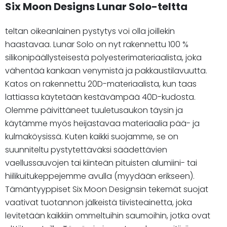
Six Moon Designs Lunar Solo-teltta
teltan oikeanlainen pystytys voi olla joillekin
haastavaa. Lunar Solo on nyt rakennettu 100 %
silikonipäällysteisestä polyesterimateriaalista, joka
vähentää kankaan venymistä ja pakkaustilavuutta.
Katos on rakennettu 20D-materiaalista, kun taas
lattiassa käytetään kestävämpää 40D-kudosta.
Olemme päivittäneet tuuletusaukon täysin ja
käytämme myös heijastavaa materiaalia pää- ja
kulmaköysissä. Kuten kaikki suojamme, se on
suunniteltu pystytettäväksi säädettävien
vaellussauvojen tai kiinteän pituisten alumiini- tai
hiilikuitukeppejemme avulla (myydään erikseen).
Tämäntyyppiset Six Moon Designsin tekemät suojat
vaativat tuotannon jälkeistä tiivisteainetta, joka
levitetään kaikkiin ommeltuihin saumoihin, jotka ovat