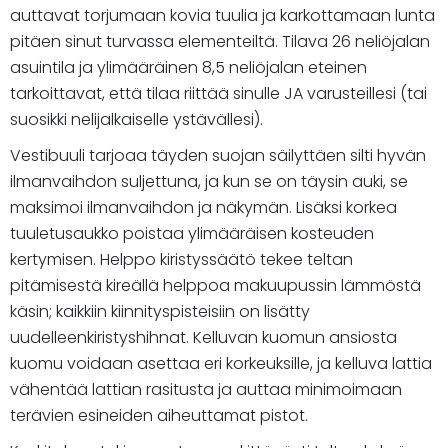
auttavat torjumaan kovia tuulia ja karkottamaan lunta
pitäen sinut turvassa elementeiltä. Tilava 26 neliöjalan
asuintila ja ylimääräinen 8,5 neliöjalan eteinen
tarkoittavat, että tilaa riittää sinulle JA varusteillesi (tai
suosikki nelijalkaiselle ystävällesi).
Vestibuuli tarjoaa täyden suojan säilyttäen silti hyvän
ilmanvaihdon suljettuna, ja kun se on täysin auki, se
maksimoi ilmanvaihdon ja näkymän. Lisäksi korkea
tuuletusaukko poistaa ylimääräisen kosteuden
kertymisen. Helppo kiristyssäätö tekee teltan
pitämisestä kireällä helppoa makuupussin lämmöstä
käsin; kaikkiin kiinnityspisteisiin on lisätty
uudelleenkiristyshihnat. Kelluvan kuomun ansiosta
kuomu voidaan asettaa eri korkeuksille, ja kelluva lattia
vähentää lattian rasitusta ja auttaa minimoimaan
terävien esineiden aiheuttamat pistot.