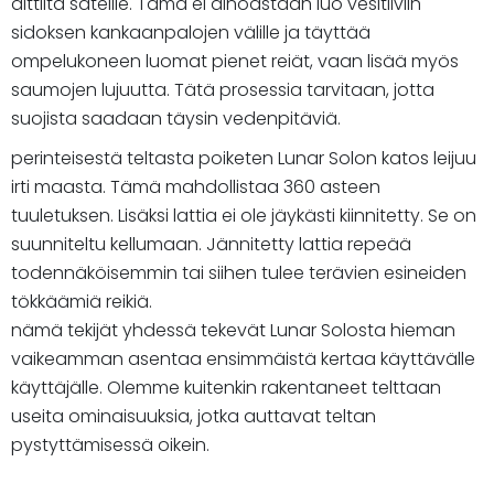
alttiita sateille. Tämä ei ainoastaan luo vesitiiviin
sidoksen kankaanpalojen välille ja täyttää
ompelukoneen luomat pienet reiät, vaan lisää myös
saumojen lujuutta. Tätä prosessia tarvitaan, jotta
suojista saadaan täysin vedenpitäviä.
perinteisestä teltasta poiketen Lunar Solon katos leijuu
irti maasta. Tämä mahdollistaa 360 asteen
tuuletuksen. Lisäksi lattia ei ole jäykästi kiinnitetty. Se on
suunniteltu kellumaan. Jännitetty lattia repeää
todennäköisemmin tai siihen tulee terävien esineiden
tökkäämiä reikiä.
nämä tekijät yhdessä tekevät Lunar Solosta hieman
vaikeamman asentaa ensimmäistä kertaa käyttävälle
käyttäjälle. Olemme kuitenkin rakentaneet telttaan
useita ominaisuuksia, jotka auttavat teltan
pystyttämisessä oikein.