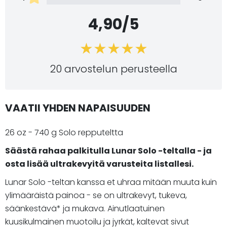
4,90/5
20 arvostelun perusteella
VAATII YHDEN NAPAISUUDEN
26 oz - 740 g Solo repputeltta
Säästä rahaa palkitulla Lunar Solo -teltalla - ja
osta lisää ultrakevyitä varusteita listallesi.
Lunar Solo -teltan kanssa et uhraa mitään muuta kuin
ylimääräistä painoa - se on ultrakevyt, tukeva,
säänkestävä* ja mukava. Ainutlaatuinen
kuusikulmainen muotoilu ja jyrkät, kaltevat sivut