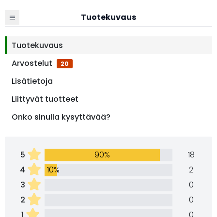
Tuotekuvaus
Tuotekuvaus
Arvostelut
20
Lisätietoja
Liittyvät tuotteet
Onko sinulla kysyttävää?
5
90%
18
4
10%
2
3
0
2
0
1
0