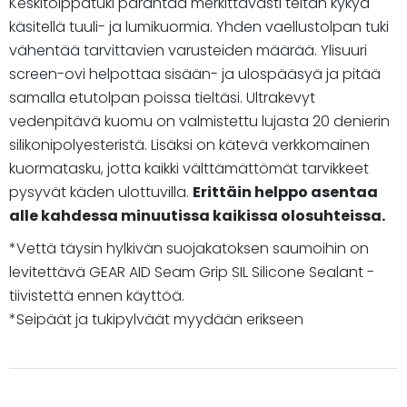
Keskitolppatuki parantaa merkittävästi teltan kykyä
käsitellä tuuli- ja lumikuormia. Yhden vaellustolpan tuki
vähentää tarvittavien varusteiden määrää. Ylisuuri
screen-ovi helpottaa sisään- ja ulospääsyä ja pitää
samalla etutolpan poissa tieltäsi. Ultrakevyt
vedenpitävä kuomu on valmistettu lujasta 20 denierin
silikonipolyesteristä. Lisäksi on kätevä verkkomainen
kuormatasku, jotta kaikki välttämättömät tarvikkeet
pysyvät käden ulottuvilla.
Erittäin helppo asentaa
alle kahdessa minuutissa kaikissa olosuhteissa.
*Vettä täysin hylkivän suojakatoksen saumoihin on
levitettävä GEAR AID Seam Grip SIL Silicone Sealant -
tiivistettä ennen käyttöä.
*Seipäät ja tukipylväät myydään erikseen