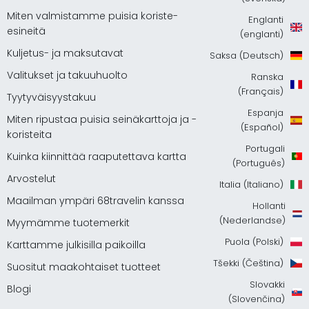
Miten valmistamme puisia koriste-
Englanti
esineitä
(englanti)
Kuljetus- ja maksutavat
Saksa (Deutsch)
Valitukset ja takuuhuolto
Ranska
(Français)
Tyytyväisyystakuu
Espanja
Miten ripustaa puisia seinäkarttoja ja -
(Español)
koristeita
Portugali
Kuinka kiinnittää raaputettava kartta
(Português)
Arvostelut
Italia (Italiano)
Maailman ympäri 68travelin kanssa
Hollanti
(Nederlandse)
Myymämme tuotemerkit
Puola (Polski)
Karttamme julkisilla paikoilla
Tšekki (Čeština)
Suositut maakohtaiset tuotteet
Slovakki
Blogi
(Slovenčina)