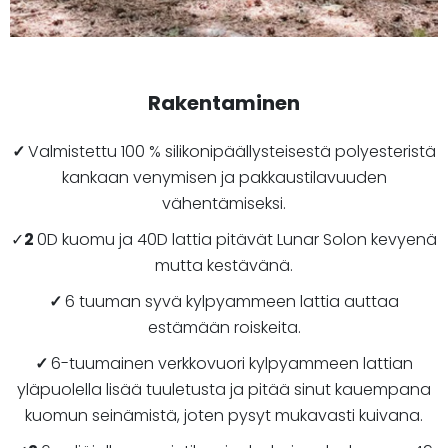
Rakentaminen
✓
Valmistettu 100 % silikonipäällysteisestä polyesteristä
kankaan venymisen ja pakkaustilavuuden
vähentämiseksi.
✓
2
0D kuomu ja 40D lattia pitävät Lunar Solon kevyenä
mutta kestävänä.
✓
6 tuuman syvä kylpyammeen lattia auttaa
estämään roiskeita.
✓
6-tuumainen verkkovuori kylpyammeen lattian
yläpuolella lisää tuuletusta ja pitää sinut kauempana
kuomun seinämistä, joten pysyt mukavasti kuivana.