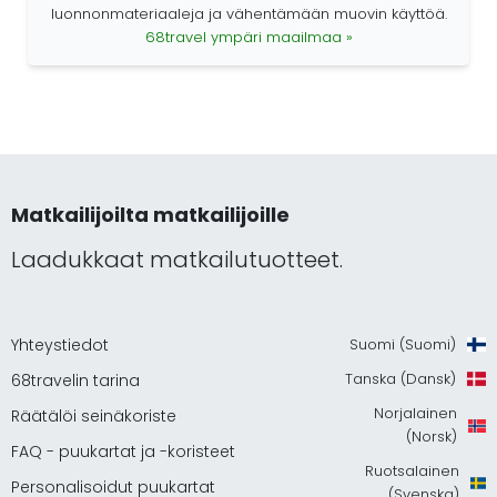
luonnonmateriaaleja ja vähentämään muovin käyttöä.
68travel ympäri maailmaa »
Matkailijoilta matkailijoille
Laadukkaat matkailutuotteet.
Yhteystiedot
Suomi (Suomi)
Tanska (Dansk)
68travelin tarina
Norjalainen
Räätälöi seinäkoriste
(Norsk)
FAQ - puukartat ja -koristeet
Ruotsalainen
Personalisoidut puukartat
(Svenska)