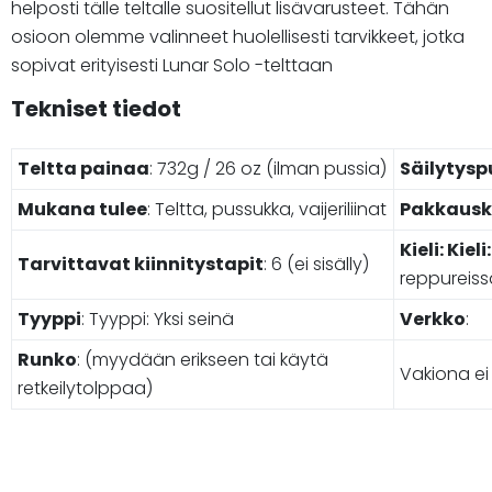
helposti tälle teltalle suositellut lisävarusteet. Tähän
osioon olemme valinneet huolellisesti tarvikkeet, jotka
sopivat erityisesti Lunar Solo -telttaan
Tekniset tiedot
Teltta painaa
: 732g / 26 oz (ilman pussia)
Säilytysp
Mukana tulee
: Teltta, pussukka, vaijeriliinat
Pakkaus
Kieli: Kieli:
Tarvittavat kiinnitystapit
: 6 (ei sisälly)
reppureis
Tyyppi
: Tyyppi: Yksi seinä
Verkko
:
Runko
: (myydään erikseen tai käytä
Vakiona e
retkeilytolppaa)