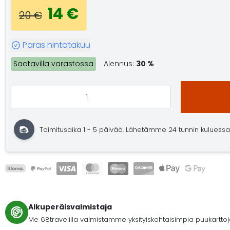
14 €
20 €
Paras hintatakuu
Saatavilla varastossa
Alennus:
30 %
Toimitusaika 1 - 5 päivää. Lähetämme 24 tunnin kuluessa. O
Alkuperäisvalmistaja
Me 68travelilla valmistamme yksityiskohtaisimpia puukartto