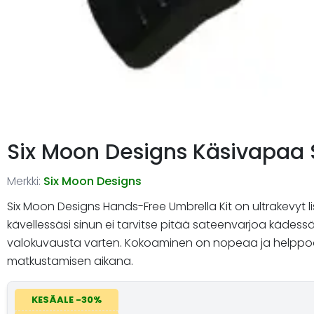
Six Moon Designs Käsivapaa 
Merkki:
Six Moon Designs
Six Moon Designs Hands-Free Umbrella Kit on ultrakevyt li
kävellessäsi sinun ei tarvitse pitää sateenvarjoa kädessä. 
valokuvausta varten. Kokoaminen on nopeaa ja helppoa, 
matkustamisen aikana.
KESÄALE -30%