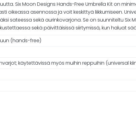
ta. Six Moon Designs Hands-Free Umbrella Kit on minimalist
ti oikeassa asennossa ja voit keskittyä liikkumiseen. Univers
äväksi sateessa sekä aurinkovarjona. Se on suunniteltu Six
tkustettaessa sekä päivittäisissä siirtymissä, kun haluat sä
ppuun (hands-free)
arjot; käytettävissä myös muihin reppuihin (universal kiin