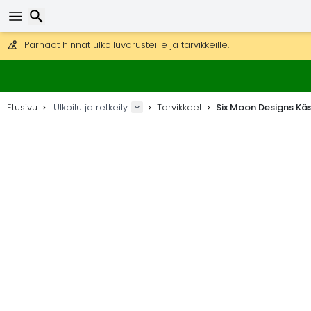
Ilmainen toimitus yli 275 € tilauksiin.
Mahdollisuus lähettää DHL Express -lähetyksenä (toimitus 24 tunni
30 päivää palautukseen, 90 päivää puukarttoihin ja koristeisiin.
Parhaat hinnat ulkoiluvarusteille ja tarvikkeille.
Etsi
Etusivu
Ulkoilu ja retkeily
Tarvikkeet
Six Moon Designs Kä