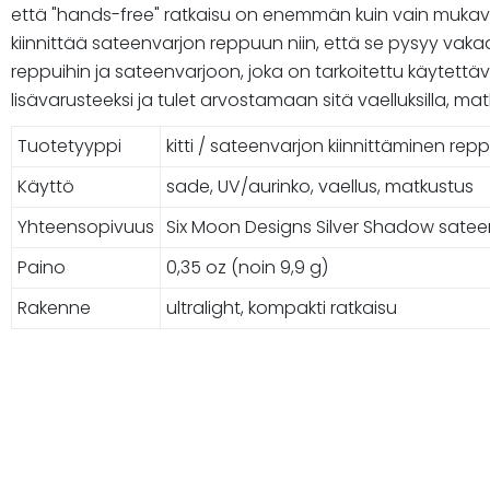
että "hands-free" ratkaisu on enemmän kuin vain mukavuut
kiinnittää sateenvarjon reppuun niin, että se pysyy vakaas
reppuihin ja sateenvarjoon, joka on tarkoitettu käytett
lisävarusteeksi ja tulet arvostamaan sitä vaelluksilla, ma
Tuotetyyppi
kitti / sateenvarjon kiinnittäminen re
Käyttö
sade, UV/aurinko, vaellus, matkustus
Yhteensopivuus
Six Moon Designs Silver Shadow sateenv
Paino
0,35 oz (noin 9,9 g)
Rakenne
ultralight, kompakti ratkaisu