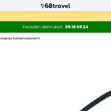
n kuluessa)
Kesäalen alennukset
06
16
58
23
sivapaa Sateenvarjosetti
Etsi