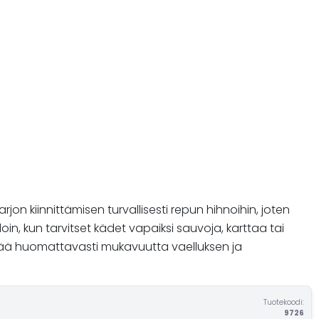
on kiinnittämisen turvallisesti repun hihnoihin, joten
loin, kun tarvitset kädet vapaiksi sauvoja, karttaa tai
isää huomattavasti mukavuutta vaelluksen ja
Tuotekoodi:
9726