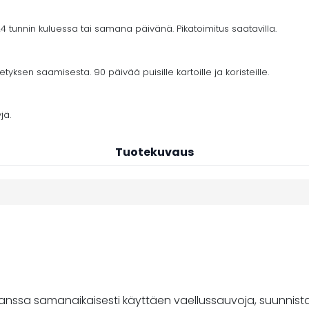
4 tunnin kuluessa tai samana päivänä. Pikatoimitus saatavilla.
yksen saamisesta. 90 päivää puisille kartoille ja koristeille.
jä.
Tuotekuvaus
nssa samanaikaisesti käyttäen vaellussauvoja, suunnistaa ta