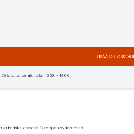
LISÄÄ OSTOSKORII
dotettu toimitusaika: 10.08. - 14.08.
ja ja koriste-esineitä Euroopan sydämessä.