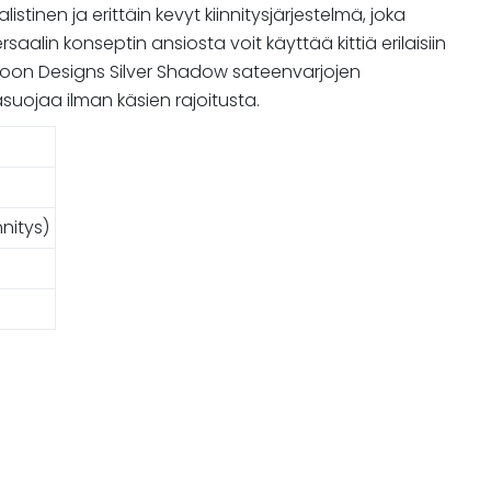
inen ja erittäin kevyt kiinnitysjärjestelmä, joka
aalin konseptin ansiosta voit käyttää kittiä erilaisiin
 Moon Designs Silver Shadow sateenvarjojen
äsuojaa ilman käsien rajoitusta.
nitys)