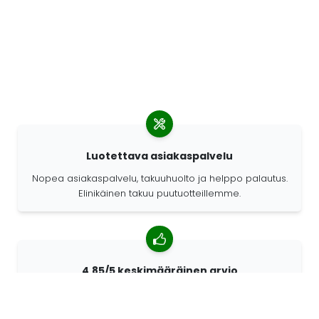
Luotettava asiakaspalvelu
Nopea asiakaspalvelu, takuuhuolto ja helppo palautus.
Elinikäinen takuu puutuotteillemme.
4,85/5 keskimääräinen arvio
Yli 7400 arvostelua asiakkailta ympäri maailmaa.
Asiakkaistamme 98% suosittelee meitä.