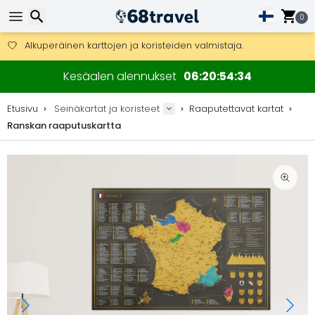
0
Ilmainen toimitus yli 275 € tilauksiin.
Mahdollisuus lähettää DHL Express -lähetyksenä (toimitus 24 tunni
Etsi
30 päivää palautukseen, 90 päivää puukarttoihin ja koristeisiin.
Kesäalen alennukset
06
20
54
33
Alkuperäinen karttojen ja koristeiden valmistaja.
Etusivu
Seinäkartat ja koristeet
Raaputettavat kartat
Ranskan raaputuskartta
Etsi