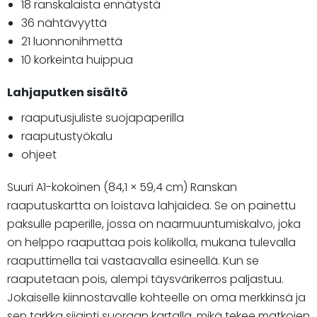
18 ranskalaista ennätystä
36 nähtävyyttä
21 luonnonihmettä
10 korkeinta huippua
Lahjaputken sisältö
raaputusjuliste suojapaperilla
raaputustyökalu
ohjeet
Suuri A1-kokoinen (84,1 × 59,4 cm) Ranskan
raaputuskartta on loistava lahjaidea. Se on painettu
paksulle paperille, jossa on naarmuuntumiskalvo, joka
on helppo raaputtaa pois kolikolla, mukana tulevalla
raaputtimella tai vastaavalla esineellä. Kun se
raaputetaan pois, alempi täysvärikerros paljastuu.
Jokaiselle kiinnostavalle kohteelle on oma merkkinsä ja
sen tarkka sijainti suoraan kartalla, mikä tekee matkojen