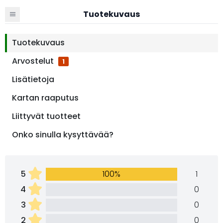
Tuotekuvaus
Tuotekuvaus
Arvostelut
1
Lisätietoja
Kartan raaputus
Liittyvät tuotteet
Onko sinulla kysyttävää?
5
100%
1
4
0
3
0
2
0