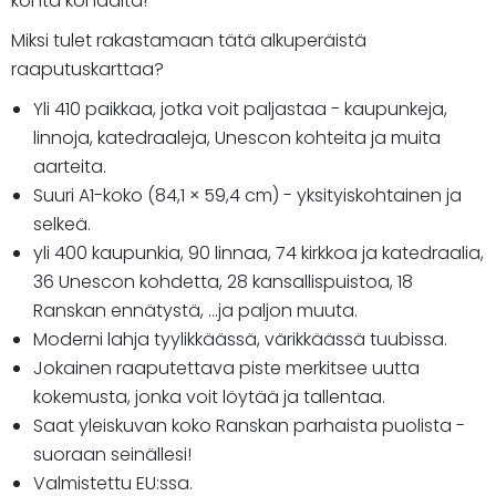
kohta kohdalta!
Miksi tulet rakastamaan tätä alkuperäistä
raaputuskarttaa?
Yli 410 paikkaa, jotka voit paljastaa - kaupunkeja,
linnoja, katedraaleja, Unescon kohteita ja muita
aarteita.
Suuri A1-koko (84,1 × 59,4 cm) - yksityiskohtainen ja
selkeä.
yli 400 kaupunkia, 90 linnaa, 74 kirkkoa ja katedraalia,
36 Unescon kohdetta, 28 kansallispuistoa, 18
Ranskan ennätystä, ...ja paljon muuta.
Moderni lahja tyylikkäässä, värikkäässä tuubissa.
Jokainen raaputettava piste merkitsee uutta
kokemusta, jonka voit löytää ja tallentaa.
Saat yleiskuvan koko Ranskan parhaista puolista -
suoraan seinällesi!
Valmistettu EU:ssa.