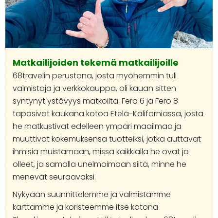
Matkailijoiden tekemä matkailijoille
68travelin perustana, josta myöhemmin tuli
valmistaja ja verkkokauppa, oli kauan sitten
syntynyt ystävyys matkoilta. Fero 6 ja Fero 8
tapasivat kaukana kotoa Etelä-Kaliforniassa, josta
he matkustivat edelleen ympäri maailmaa ja
muuttivat kokemuksensa tuotteiksi, jotka auttavat
ihmisiä muistamaan, missä kaikkialla he ovat jo
olleet, ja samalla unelmoimaan siitä, minne he
menevät seuraavaksi.
Nykyään suunnittelemme ja valmistamme
karttamme ja koristeemme itse kotona