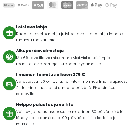
Loistava lahja
Raaputettavat kartat ja julisteet ovat ihana lahja kenelle
tahansa matkailijalle.
Alkuperäisvalmistaja
Me 68travelilla valmistamme yksityiskohtaisimpia
raaputettavia karttoja Euroopan sydämessä.
Ilmainen toimitus alkaen 275 €
Varastossa 100 eri tyyliä. Toimitamme maailmanlaajuisesti
24 tunnin kuluessa tai samana päivänä. Pikatoimitus
saatavilla.
Helppo palautus ja vaihto
Vaihto- ja palautusoikeus mahdollinen 30 päivän sisällä
lähetyksen saamisesta. 90 päivää puisille kartoille ja
koristeille.