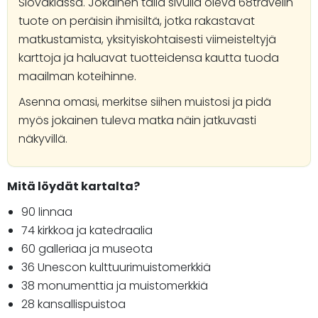
Slovakiassa. Jokainen tällä sivulla oleva 68travelin
tuote on peräisin ihmisiltä, jotka rakastavat
matkustamista, yksityiskohtaisesti viimeisteltyjä
karttoja ja haluavat tuotteidensa kautta tuoda
maailman koteihinne.
Asenna omasi, merkitse siihen muistosi ja pidä
myös jokainen tuleva matka näin jatkuvasti
näkyvillä.
Mitä löydät kartalta?
90 linnaa
74 kirkkoa ja katedraalia
60 galleriaa ja museota
36 Unescon kulttuurimuistomerkkiä
38 monumenttia ja muistomerkkiä
28 kansallispuistoa