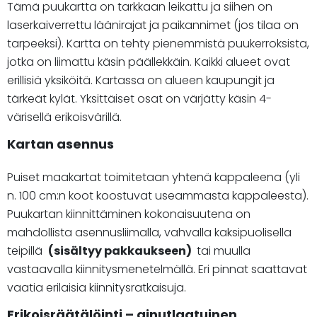
Tämä puukartta on tarkkaan leikattu ja siihen on
laserkaiverrettu läänirajat ja paikannimet (jos tilaa on
tarpeeksi). Kartta on tehty pienemmistä puukerroksista,
jotka on liimattu käsin päällekkäin. Kaikki alueet ovat
erillisiä yksiköitä. Kartassa on alueen kaupungit ja
tärkeät kylät. Yksittäiset osat on värjätty käsin 4-
värisellä erikoisvärillä.
Kartan asennus
Puiset maakartat toimitetaan yhtenä kappaleena (yli
n. 100 cm:n koot koostuvat useammasta kappaleesta).
Puukartan kiinnittäminen kokonaisuutena on
mahdollista asennusliimalla, vahvalla kaksipuolisella
teipillä
(sisältyy pakkaukseen)
tai muulla
vastaavalla kiinnitysmenetelmällä. Eri pinnat saattavat
vaatia erilaisia kiinnitysratkaisuja.
Erikoisräätälöinti – ainutlaatuinen