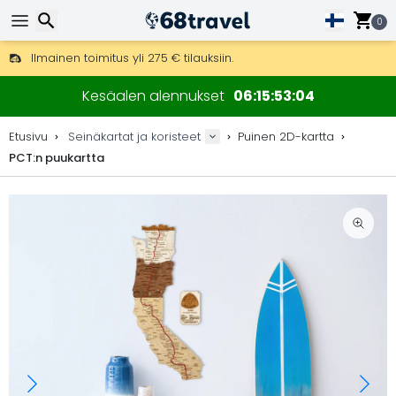
0
Ilmainen toimitus yli 275 € tilauksiin.
Mahdollisuus lähettää DHL Express -lähetyksenä (toimitus 24 tunni
Etsi
30 päivää palautukseen, 90 päivää puukarttoihin ja koristeisiin.
Kesäalen alennukset
06
15
53
03
Alkuperäinen karttojen ja koristeiden valmistaja.
Etusivu
Seinäkartat ja koristeet
Puinen 2D-kartta
PCT:n puukartta
Etsi