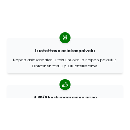
Luotettava asiakaspalvelu
Nopea asiakaspalvelu, takuuhuolto ja helppo palautus.
Elinikäinen takuu puutuotteillemme.
4,85/5 keskimääräinen arvio
Yli 7400 arvostelua asiakkailta ympäri maailmaa.
Asiakkaistamme 98% suosittelee meitä.