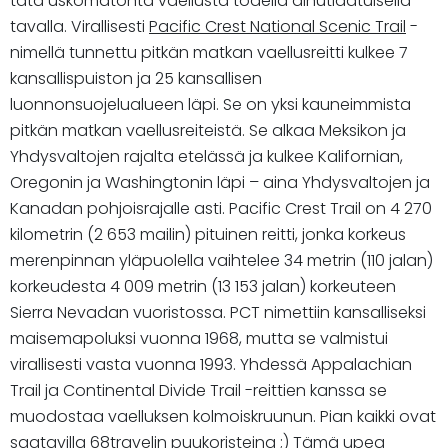
tätä uskomatonta vaellusta todella ainutlaatuisella
tavalla. Virallisesti
Pacific Crest National Scenic Trail
-
nimellä tunnettu pitkän matkan vaellusreitti kulkee 7
kansallispuiston ja 25 kansallisen
luonnonsuojelualueen läpi. Se on yksi kauneimmista
pitkän matkan vaellusreiteistä. Se alkaa Meksikon ja
Yhdysvaltojen rajalta etelässä ja kulkee Kalifornian,
Oregonin ja Washingtonin läpi – aina Yhdysvaltojen ja
Kanadan pohjoisrajalle asti. Pacific Crest Trail on 4 270
kilometrin (2 653 mailin) pituinen reitti, jonka korkeus
merenpinnan yläpuolella vaihtelee 34 metrin (110 jalan)
korkeudesta 4 009 metrin (13 153 jalan) korkeuteen
Sierra Nevadan vuoristossa. PCT nimettiin kansalliseksi
maisemapoluksi vuonna 1968, mutta se valmistui
virallisesti vasta vuonna 1993. Yhdessä Appalachian
Trail ja Continental Divide Trail -reittien kanssa se
muodostaa vaelluksen kolmoiskruunun. Pian kaikki ovat
saatavilla 68travelin puukoristeina ;) Tämä upea