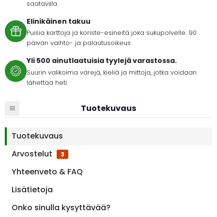
saatavilla.
Elinikäinen takuu
Puisia karttoja ja koriste-esineitä joka sukupolvelle. 90
päivän vaihto- ja palautusoikeus
Yli 500 ainutlaatuisia tyylejä varastossa.
Suurin valikoima värejä, kieliä ja mittoja, jotka voidaan
lähettää heti.
Tuotekuvaus
Tuotekuvaus
Arvostelut
3
Yhteenveto & FAQ
Lisätietoja
Onko sinulla kysyttävää?