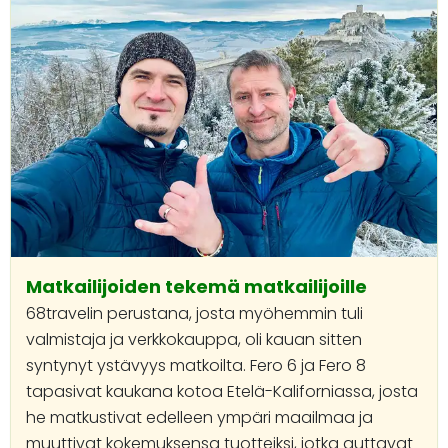
Matkailijoiden tekemä matkailijoille
68travelin perustana, josta myöhemmin tuli
valmistaja ja verkkokauppa, oli kauan sitten
syntynyt ystävyys matkoilta. Fero 6 ja Fero 8
tapasivat kaukana kotoa Etelä-Kaliforniassa, josta
he matkustivat edelleen ympäri maailmaa ja
muuttivat kokemuksensa tuotteiksi, jotka auttavat