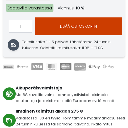
Saatavilla varastossa
Alennus:
10 %
LISÄÄ OSTOSKORIIN
Toimitusaika 1 - 5 päivää.
Lähetämme 24 tunnin
kuluessa.
Odotettu toimitusaika: 11.08. - 17.08.
Alkuperäisvalmistaja
Me 68travelilla valmistamme yksityiskohtaisimpia
puukarttoja ja koriste-esineitä Euroopan sydämessä.
Ilmainen toimitus alkaen 275 €
Varastossa 100 eri tyyliä. Toimitamme maailmanlaajuisesti
24 tunnin kuluessa tai samana päivänä. Pikatoimitus