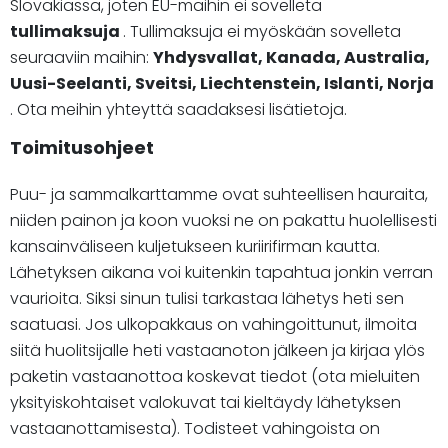
Slovakiassa, joten EU-maihin ei sovelleta
tullimaksuja
. Tullimaksuja ei myöskään sovelleta
seuraaviin maihin:
Yhdysvallat, Kanada, Australia,
Uusi-Seelanti, Sveitsi, Liechtenstein, Islanti, Norja
. Ota meihin yhteyttä saadaksesi lisätietoja.
Toimitusohjeet
Puu- ja sammalkarttamme ovat suhteellisen hauraita,
niiden painon ja koon vuoksi ne on pakattu huolellisesti
kansainväliseen kuljetukseen kuriirifirman kautta.
Lähetyksen aikana voi kuitenkin tapahtua jonkin verran
vaurioita. Siksi sinun tulisi tarkastaa lähetys heti sen
saatuasi. Jos ulkopakkaus on vahingoittunut, ilmoita
siitä huolitsijalle heti vastaanoton jälkeen ja kirjaa ylös
paketin vastaanottoa koskevat tiedot (ota mieluiten
yksityiskohtaiset valokuvat tai kieltäydy lähetyksen
vastaanottamisesta). Todisteet vahingoista on