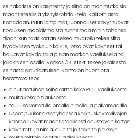
seinäkoriste on käsintehty ja siinä on monimutkaisia
maantieteellisiä yksityiskohtia Etelä-Kaliforniasta
Kanadaan. Puun lämpimät, luonnolliset sävyt tuovat
ripauksen maalaismaista tunnelmaa mihin tahansa
tilaan, kun taas kartan selkeä muotoilu tekee siitä
hyödyllisen työkalun kaikille, jotka ovat käyneet tai
haluavat käydä tällä pitkän matkan vaelluksella tai
jollakin sen osalla. Värikäs 3D-efekti tekee jokaisesta
seinästä ainutlaatuisen. Kartta on huomiota
herättävä teos.
ainutlaatuinen seinäkartta koko PCT-vaelluksesta
muita kokoja tilauksesta
taulu kaiverretulla omalla nimellä ja päivämäärillä
useat puukerrokset yhdessä korkeuskäyräviivojen
kanssa luovat maantieteellisesti edustavan kartan
kaiverrettuja nimiä, alueita ja tärkeitä paikkoja
muita mittoja saatavilla tilauksesta