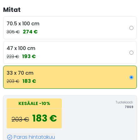
Mitat
70.5 x 100 cm
274 €
305 €
47 x 100 cm
193 €
223 €
33 x 70 cm
183 €
203 €
Tuotekoodi:
KESÄALE
-10%
7869
183 €
203 €
Paras hintatakuu