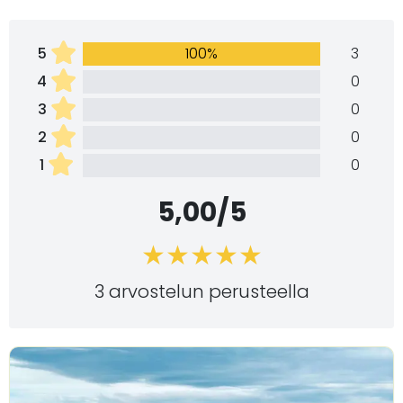
5
100%
3
4
0
3
0
2
0
1
0
5,00/5
3 arvostelun perusteella