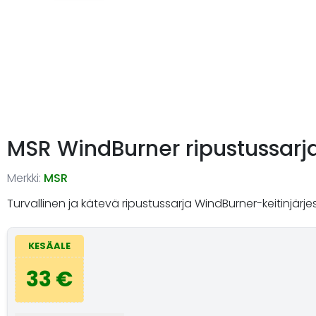
MSR WindBurner ripustussarj
Merkki:
MSR
Turvallinen ja kätevä ripustussarja WindBurner-keitinjärje
KESÄALE
33 €