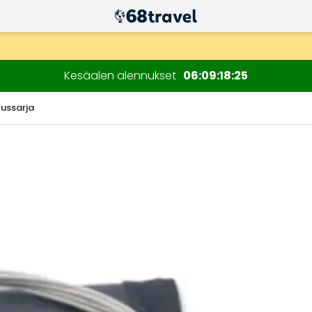
n kuluessa)
Kesäalen alennukset
06
09
18
24
tussarja
Etsi