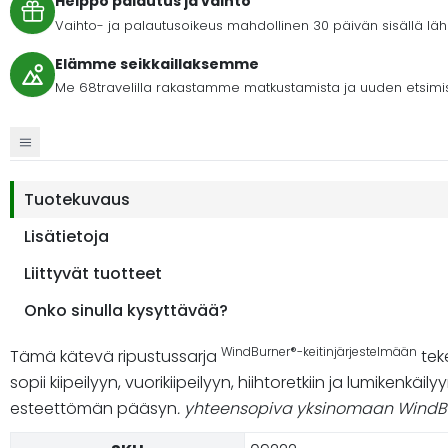
Helppo palautus ja vaihto
Vaihto- ja palautusoikeus mahdollinen 30 päivän sisällä lähet
Elämme seikkaillaksemme
Me 68travelilla rakastamme matkustamista ja uuden etsimi
Tuotekuvaus
Lisätietoja
Liittyvät tuotteet
Onko sinulla kysyttävää?
WindBurner®-keitinjärjestelmään
Tämä kätevä ripustussarja
teke
sopii kiipeilyyn, vuorikiipeilyyn, hiihtoretkiin ja lumikenkäi
esteettömän pääsyn
. yhteensopiva yksinomaan WindBu