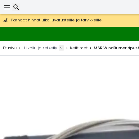
Ilmainen toimitus yli 275 € tilauksiin.
Mahdollisuus lähettää DHL Express -lähetyksenä (toimitus 24 tunni
30 päivää palautukseen, 90 päivää puukarttoihin ja koristeisiin.
Parhaat hinnat ulkoiluvarusteille ja tarvikkeille.
Etsi
Etusivu
Ulkoilu ja retkeily
Keittimet
MSR WindBurner ripus