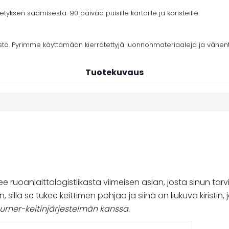
yksen saamisesta. 90 päivää puisille kartoille ja koristeille.
stä. Pyrimme käyttämään kierrätettyjä luonnonmateriaaleja ja vähe
Tuotekuvaus
e ruoanlaittologistiikasta viimeisen asian, josta sinun tar
lyyn, sillä se tukee keittimen pohjaa ja siinä on liukuva kirist
rner-keitinjärjestelmän kanssa.