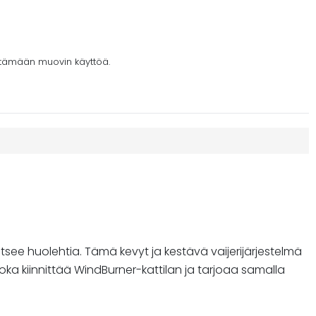
ntämään muovin käyttöä.
vitsee huolehtia. Tämä kevyt ja kestävä vaijerijärjestelmä
in, joka kiinnittää WindBurner-kattilan ja tarjoaa samalla