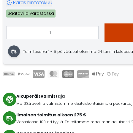
Paras hintatakuu
Saatavilla varastossa
Toimitusaika 1 - 5 päivää. Lähetämme 24 tunnin kuluessa. O
Alkuperäisvalmistaja
Me 68travelilla valmistamme yksityiskohtaisimpia puukartto
Ilmainen toimitus alkaen 275 €
Varastossa 100 eri tyyliä. Toimitamme maailmanlaajuisesti 2