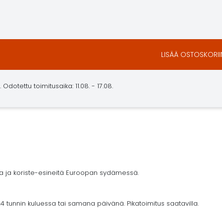
LISÄÄ OSTOSKORII
dotettu toimitusaika: 11.08. - 17.08.
ja ja koriste-esineitä Euroopan sydämessä.
4 tunnin kuluessa tai samana päivänä. Pikatoimitus saatavilla.