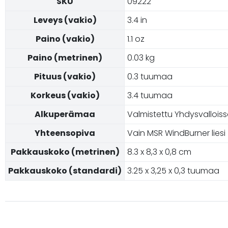
SKU
09222
Leveys (vakio)
3.4 in
Paino (vakio)
1.1 oz
Paino (metrinen)
0.03 kg
Pituus (vakio)
0.3 tuumaa
Korkeus (vakio)
3.4 tuumaa
Alkuperämaa
Valmistettu Yhdysvallois
Yhteensopiva
Vain MSR WindBurner liesi
Pakkauskoko (metrinen)
8.3 x 8,3 x 0,8 cm
Pakkauskoko (standardi)
3.25 x 3,25 x 0,3 tuumaa