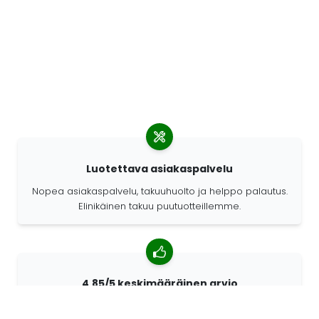
Luotettava asiakaspalvelu
Nopea asiakaspalvelu, takuuhuolto ja helppo palautus.
Elinikäinen takuu puutuotteillemme.
4,85/5 keskimääräinen arvio
Yli 7400 arvostelua asiakkailta ympäri maailmaa.