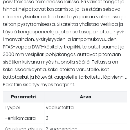
päivittäisessä toiminnassa leirissä. Eri väriset tangot ja
hihnat helpottavat kasaamista, ja itsestään seisova
rakenne yksinkertaistaa käsittelyä paikan valinnassa ja
teltan pystyttämisessä. Sisäteltta yhdistää verkkoa ja
täysiä kangaspaneeleja, joten se tasapainottaa hyvin
ilmanvaihdon, yksityisyyden ja lämpömukavuuden.
PFAS-vapaa DWR-käsitelty tropiikki, teipatut saumat ja
3000 mm vesipilari pohjakangas auttavat pitämään
sisätilan kuivana myös huonolla säällä. Teltassa on
kaksi sisäänkäyntiä, kaksi eteistä varusteille, isot
kattotaskut ja kätevät kaapeleille tarkoitetut läpiviennit.
Pakettiin sisältyy myös footprint.
Parametri
Arvo
Tyyppi
vaellusteltta
Henkilömäärä
3
Kausiluontoisuus
3 vuodenajan