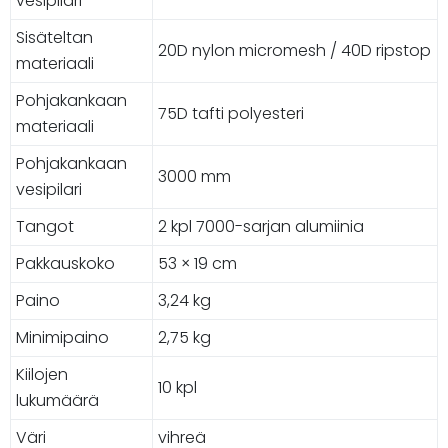
vesipilari
Sisäteltan
20D nylon micromesh / 40D ripstop
materiaali
Pohjakankaan
75D tafti polyesteri
materiaali
Pohjakankaan
3000 mm
vesipilari
Tangot
2 kpl 7000-sarjan alumiinia
Pakkauskoko
53 × 19 cm
Paino
3,24 kg
Minimipaino
2,75 kg
Kiilojen
10 kpl
lukumäärä
Väri
vihreä