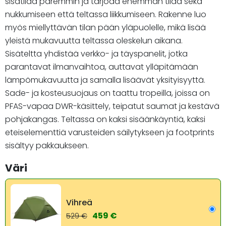
sisätilaa paremmin ja tarjoaa enemmän tilaa sekä
nukkumiseen että teltassa liikkumiseen. Rakenne luo
myös miellyttävän tilan pään yläpuolelle, mikä lisää
yleistä mukavuutta teltassa oleskelun aikana.
Sisäteltta yhdistää verkko- ja täyspanelit, jotka
parantavat ilmanvaihtoa, auttavat ylläpitämään
lämpömukavuutta ja samalla lisäävät yksityisyyttä.
Sade- ja kosteusuojaus on taattu tropeilla, joissa on
PFAS-vapaa DWR-käsittely, teipatut saumat ja kestävä
pohjakangas. Teltassa on kaksi sisäänkäyntiä, kaksi
eteiselementtiä varusteiden säilytykseen ja footprints
sisältyy pakkaukseen.
Väri
Vihreä
459 €
529 €