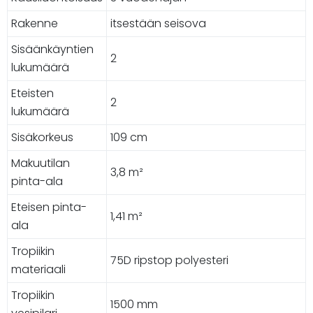
Rakenne
itsestään seisova
Sisäänkäyntien
2
lukumäärä
Eteisten
2
lukumäärä
Sisäkorkeus
109 cm
Makuutilan
3,8 m²
pinta-ala
Eteisen pinta-
1,41 m²
ala
Tropiikin
75D ripstop polyesteri
materiaali
Tropiikin
1500 mm