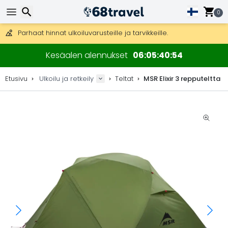
Ilmainen toimitus yli 275 € tilauksiin.
Mahdollisuus lähettää DHL Express -lähetyksenä (toimitus 24 tunni
0
30 päivää palautukseen, 90 päivää puukarttoihin ja koristeisiin.
Parhaat hinnat ulkoiluvarusteille ja tarvikkeille.
Etsi
Kesäalen alennukset
06
05
40
54
Etusivu
Ulkoilu ja retkeily
Teltat
MSR Elixir 3 repputeltta
Etsi