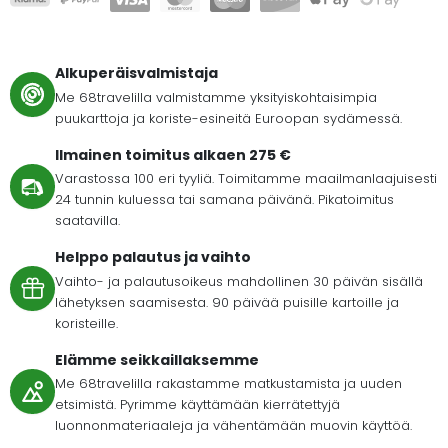
Alkuperäisvalmistaja
Me 68travelilla valmistamme yksityiskohtaisimpia
puukarttoja ja koriste-esineitä Euroopan sydämessä.
Ilmainen toimitus alkaen 275 €
Varastossa 100 eri tyyliä. Toimitamme maailmanlaajuisesti
24 tunnin kuluessa tai samana päivänä. Pikatoimitus
saatavilla.
Helppo palautus ja vaihto
Vaihto- ja palautusoikeus mahdollinen 30 päivän sisällä
lähetyksen saamisesta. 90 päivää puisille kartoille ja
koristeille.
Elämme seikkaillaksemme
Me 68travelilla rakastamme matkustamista ja uuden
etsimistä. Pyrimme käyttämään kierrätettyjä
luonnonmateriaaleja ja vähentämään muovin käyttöä.