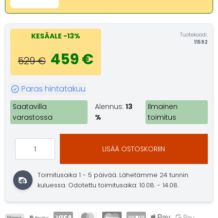
Tuotekoodi:
KESÄALE
-13%
11592
459 €
529 €
Paras hintatakuu
Saatavilla
Alennus:
13
Ilmainen
varastossa
%
toimitus
LISÄÄ OSTOSKORIIN
Toimitusaika 1 - 5 päivää.
Lähetämme 24 tunnin
kuluessa.
Odotettu toimitusaika: 10.08. - 14.08.