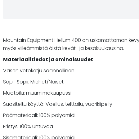
Mountain Equipment Helium 400 on uskomattoman kevyt, m
myös viileämmistä öistä kevät- ja kesäkuukausina.
Materiaalitiedot ja ominaisuudet
Vasen vetoketju säännöllinen
Sopii: Sopii: Miehet/Naiset
Muotoilu: muumimakuupussi
Suositeltu käyttö: Vaellus, telttailu, vuorikiipeily
Päämateriaali: 100% polyamidi
Eristys: 100% untuvaa
Sisämateriaali: 100% polyamidi