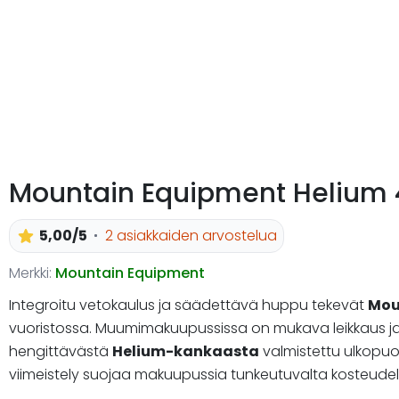
Mountain Equipment Helium
5,00/5
2 asiakkaiden arvostelua
Merkki:
Mountain Equipment
Integroitu vetokaulus ja säädettävä huppu tekevät
Mou
vuoristossa. Muumimakuupussissa on mukava leikkaus ja s
hengittävästä
Helium-kankaasta
valmistettu ulkopuol
viimeistely suojaa makuupussia tunkeutuvalta kosteudel