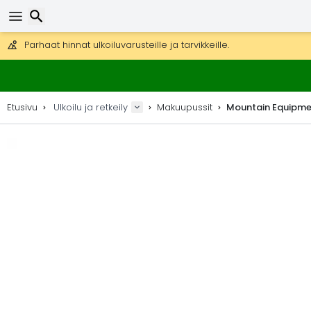
Ilmainen toimitus yli 275 € tilauksiin.
Mahdollisuus lähettää DHL Express -lähetyksenä (toimitus 24 tunni
30 päivää palautukseen, 90 päivää puukarttoihin ja koristeisiin.
Parhaat hinnat ulkoiluvarusteille ja tarvikkeille.
Etsi
Etusivu
Ulkoilu ja retkeily
Makuupussit
Mountain Equipme