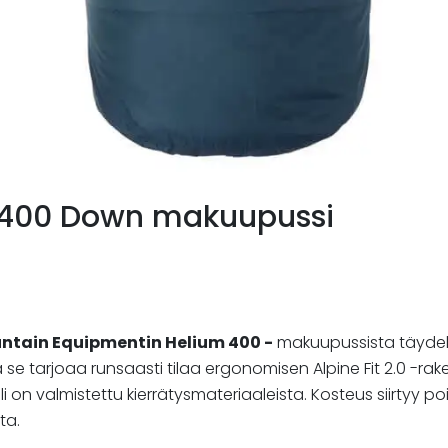
 400 Down makuupussi
ntain Equipmentin Helium 400 -
makuupussista täyde
e tarjoaa runsaasti tilaa ergonomisen Alpine Fit 2.0 -ra
i on valmistettu kierrätysmateriaaleista. Kosteus siirtyy 
ta.