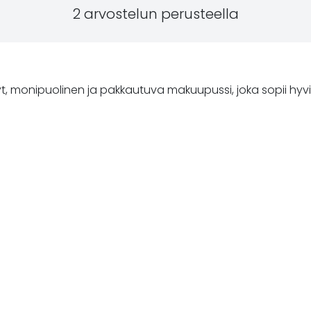
2 arvostelun perusteella
onipuolinen ja pakkautuva makuupussi, joka sopii hyvin r