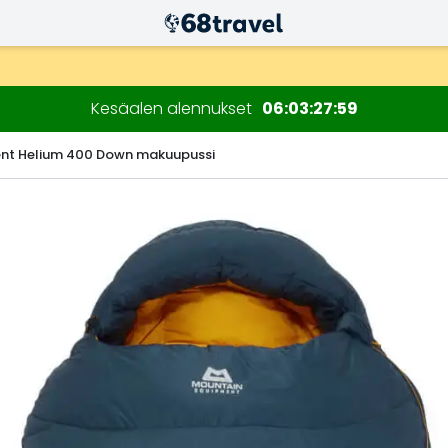
n kuluessa)
Kesäalen alennukset
06
03
27
59
nt Helium 400 Down makuupussi
Etsi