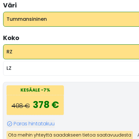
Väri
Tummansininen
Koko
RZ
LZ
KESÄALE
-7%
378 €
408 €
Paras hintatakuu
Ota meihin yhteyttä saadakseen tietoa saatavuudesta