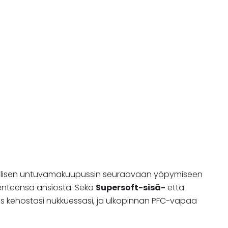
llisen untuvamakuupussin seuraavaan yöpymiseen
kenteensa ansiosta. Sekä
Supersoft-sisä-
että
pois kehostasi nukkuessasi, ja ulkopinnan PFC-vapaa