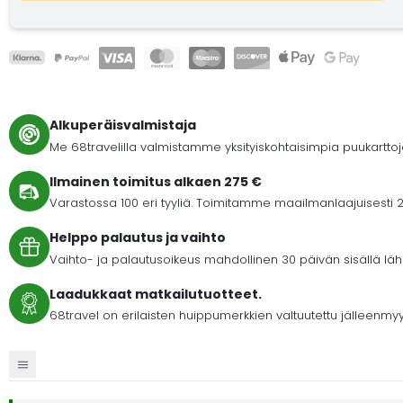
Alkuperäisvalmistaja
Me 68travelilla valmistamme yksityiskohtaisimpia puukartto
Ilmainen toimitus alkaen 275 €
Varastossa 100 eri tyyliä. Toimitamme maailmanlaajuisesti 2
Helppo palautus ja vaihto
Vaihto- ja palautusoikeus mahdollinen 30 päivän sisällä lähet
Laadukkaat matkailutuotteet.
68travel on erilaisten huippumerkkien valtuutettu jälleenmyy