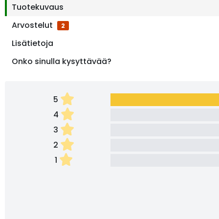
Tuotekuvaus
Arvostelut
2
Lisätietoja
Onko sinulla kysyttävää?
5
4
3
2
1