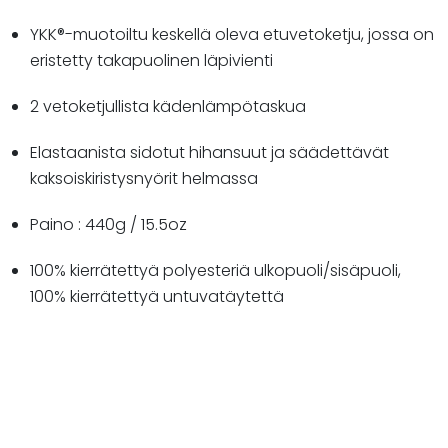
YKK®-muotoiltu keskellä oleva etuvetoketju, jossa on
eristetty takapuolinen läpivienti
2 vetoketjullista kädenlämpötaskua
Elastaanista sidotut hihansuut ja säädettävät
kaksoiskiristysnyörit helmassa
Paino : 440g / 15.5oz
100% kierrätettyä polyesteriä ulkopuoli/sisäpuoli,
100% kierrätettyä untuvatäytettä