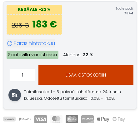
Tuotekoodi:
KESÄALE
-22%
7644
183 €
235 €
Paras hintatakuu
Saatavilla varastossa
Alennus:
22 %
LISÄÄ OSTOSKORIIN
Toimitusaika 1 - 5 päivää.
Lähetämme 24 tunnin
kuluessa.
Odotettu toimitusaika: 10.08. - 14.08.