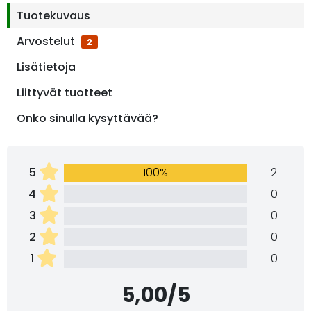
Tuotekuvaus
Arvostelut
2
Lisätietoja
Liittyvät tuotteet
Onko sinulla kysyttävää?
5
100%
2
4
0
3
0
2
0
1
0
5,00/5