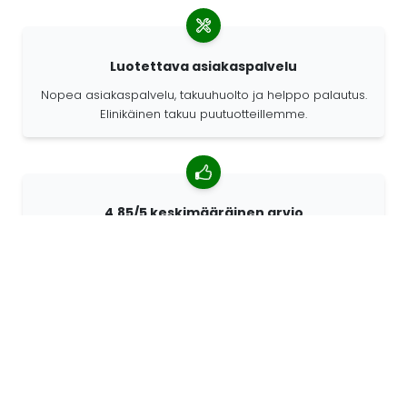
Luotettava asiakaspalvelu
Nopea asiakaspalvelu, takuuhuolto ja helppo palautus.
Elinikäinen takuu puutuotteillemme.
4,85/5 keskimääräinen arvio
Yli 7400 arvostelua asiakkailta ympäri maailmaa.
Asiakkaistamme 98% suosittelee meitä.
Räätälöidyt tilaukset
68travel on alkuperäisvalmistaja. Sen ansiosta