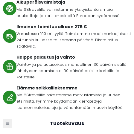
Alkuperäisvalmistaja
Me 68travelilla valmistamme yksityiskohtaisimpia
puukarttoja ja koriste-esineitä Euroopan sydämessä.
Ilmainen toimitus alkaen 275 €
Varastossa 100 eri tyyliä. Toimitamme maailmanlaajuisesti
24 tunnin kuluessa tai samana päivänä. Pikatoimitus
saatavilla.
Helppo palautus ja vaihto
Vaihto- ja palautusoikeus mahdollinen 30 päivän sisällä
lähetyksen saamisesta. 90 päivää puisille kartoille ja
koristeille.
Elämme seikkaillaksemme
Me 68travelilla rakastamme matkustamista ja uuden
etsimistä. Pyrimme käyttämään kierrätettyjä
luonnonmateriaaleja ja vähentämään muovin käyttöä.
Tuotekuvaus