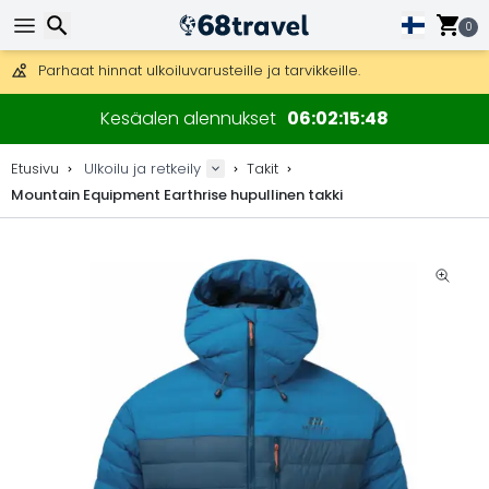
Ilmainen toimitus yli 275 € tilauksiin.
Mahdollisuus lähettää DHL Express -lähetyksenä (toimitus 24 tunni
0
30 päivää palautukseen, 90 päivää puukarttoihin ja koristeisiin.
Parhaat hinnat ulkoiluvarusteille ja tarvikkeille.
Etsi
Kesäalen alennukset
06
02
15
48
Etusivu
Ulkoilu ja retkeily
Takit
Mountain Equipment Earthrise hupullinen takki
Etsi