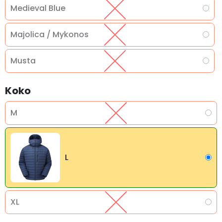
Medieval Blue
Majolica / Mykonos
Musta
Koko
M
L
XL