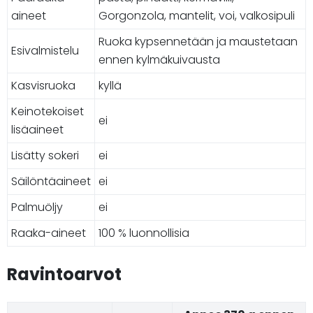
aineet
Gorgonzola, mantelit, voi, valkosipuli
Ruoka kypsennetään ja maustetaan
Esivalmistelu
ennen kylmäkuivausta
Kasvisruoka
kyllä
Keinotekoiset
ei
lisäaineet
Lisätty sokeri
ei
Säilöntäaineet
ei
Palmuöljy
ei
Raaka-aineet
100 % luonnollisia
Ravintoarvot