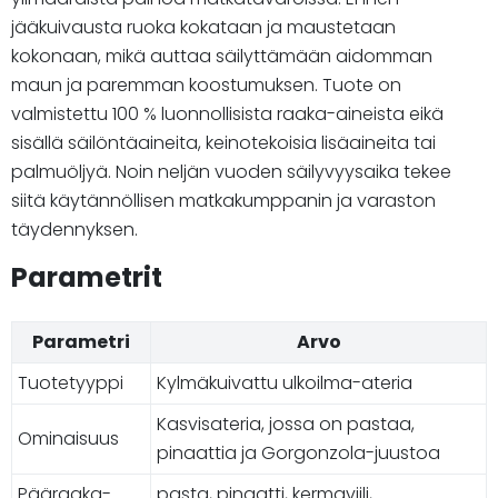
jääkuivausta ruoka kokataan ja maustetaan
kokonaan, mikä auttaa säilyttämään aidomman
maun ja paremman koostumuksen. Tuote on
valmistettu 100 % luonnollisista raaka-aineista eikä
sisällä säilöntäaineita, keinotekoisia lisäaineita tai
palmuöljyä. Noin neljän vuoden säilyvyysaika tekee
siitä käytännöllisen matkakumppanin ja varaston
täydennyksen.
Parametrit
Parametri
Arvo
Tuotetyyppi
Kylmäkuivattu ulkoilma-ateria
Kasvisateria, jossa on pastaa,
Ominaisuus
pinaattia ja Gorgonzola-juustoa
Pääraaka-
pasta, pinaatti, kermaviili,