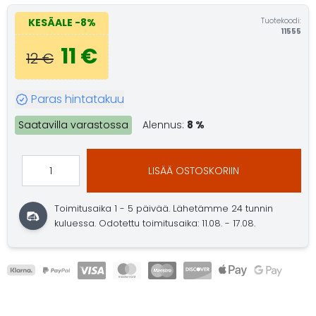
Tuotekoodi:
KESÄALE
-8%
11555
11 €
12 €
Paras hintatakuu
Saatavilla varastossa
Alennus:
8 %
LISÄÄ OSTOSKORIIN
Toimitusaika 1 - 5 päivää.
Lähetämme 24 tunnin
kuluessa.
Odotettu toimitusaika: 11.08. - 17.08.