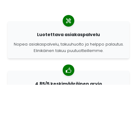
Luotettava asiakaspalvelu
Nopea asiakaspalvelu, takuuhuolto ja helppo palautus.
Elinikäinen takuu puutuotteillemme.
4,85/5 keskimääräinen arvio
Yli 7400 arvostelua asiakkailta ympäri maailmaa.
Asiakkaistamme 98% suosittelee meitä.
Räätälöidyt tilaukset