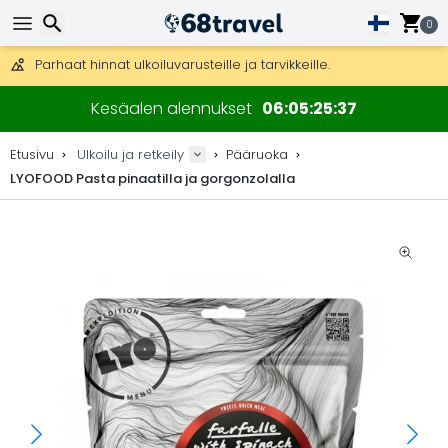
Ilmainen toimitus yli 275 € tilauksiin.
Mahdollisuus lähettää DHL Express -lähetyksenä (toimitus 24 tunni
0
30 päivää palautukseen, 90 päivää puukarttoihin ja koristeisiin.
Parhaat hinnat ulkoiluvarusteille ja tarvikkeille.
Etsi
Kesäalen alennukset
06
05
25
37
Etusivu
Ulkoilu ja retkeily
Pääruoka
LYOFOOD Pasta pinaatilla ja gorgonzolalla
Etsi