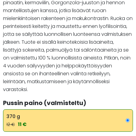
pinaatin, kermaviilin, Gorgonzola-juuston ja hennon
mantelilastujen kanssa, jotka lisäävät ruoan
mielenkiintoisen rakenteen ja makukontrastin. Ruoka on
perinteisesti keitetty ja maustettu ennen lyofilisointia,
jotta se säilyttää luonnollisen luonteensa valmistuksen
jälkeen. Tuote ei sisällä keinotekoisia lisäaineita,
lisättyjä sokereita, palmuöljyä tai säilöntäaineita ja se
on valmistettu 100 % luonnollisista aineista. Pitkän, noin
4 vuoden säilyvyyden ja helppokäyttöisyyden
ansiosta se on ihanteellinen valinta retkeilyyn,
leirintään, matkustamiseen ja käytännölliseksi
varastoksi.
Pussin paino (valmisteltu)
370 g
11 €
12 €