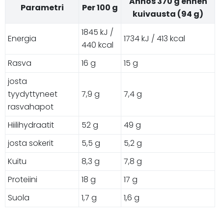
Annos 370 g ennen
Parametri
Per 100 g
kuivausta (94 g)
1845 kJ /
Energia
1734 kJ / 413 kcal
440 kcal
Rasva
16 g
15 g
josta
tyydyttyneet
7,9 g
7,4 g
rasvahapot
Hiilihydraatit
52 g
49 g
josta sokerit
5,5 g
5,2 g
Kuitu
8,3 g
7,8 g
Proteiini
18 g
17 g
Suola
1,7 g
1,6 g