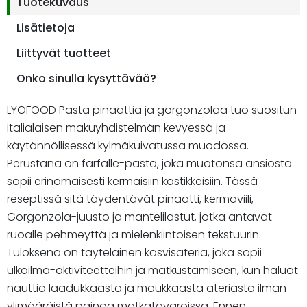
Tuotekuvaus
Lisätietoja
Liittyvät tuotteet
Onko sinulla kysyttävää?
LYOFOOD Pasta pinaattia ja gorgonzolaa tuo suositun
italialaisen makuyhdistelmän kevyessä ja
käytännöllisessä kylmäkuivatussa muodossa.
Perustana on farfalle-pasta, joka muotonsa ansiosta
sopii erinomaisesti kermaisiin kastikkeisiin. Tässä
reseptissä sitä täydentävät pinaatti, kermaviili,
Gorgonzola-juusto ja mantelilastut, jotka antavat
ruoalle pehmeyttä ja mielenkiintoisen tekstuurin.
Tuloksena on täyteläinen kasvisateria, joka sopii
ulkoilma-aktiviteetteihin ja matkustamiseen, kun haluat
nauttia laadukkaasta ja maukkaasta ateriasta ilman
ylimääräistä painoa matkatavaroissa. Ennen