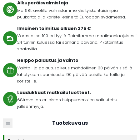
Alkuperäisvalmistaja
Me 68travelilla valmistamme yksityiskohtaisimpia
puukarttoja ja koriste-esineitä Euroopan sydämessä.
Ilmainen toimitus alkaen 275 €
Varastossa 100 eri tyyliä. Toimitamme maailmanlaajuisesti
24 tunnin kuluessa tai samana päivänä. Pikatoimitus
saatavilla.
Helppo palautus ja vaihto
Vaihto- ja palautusoikeus mahdollinen 30 päivän sisällä
lähetyksen saamisesta. 90 päivää puisille kartoille ja
koristeille.
Laadukkaat matkailutuotteet.
68travel on erilaisten huippumerkkien valtuutettu
jälleenmyyjä.
Tuotekuvaus