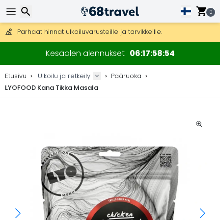
Ilmainen toimitus yli 275 € tilauksiin.
Mahdollisuus lähettää DHL Express -lähetyksenä (toimitus 24 tunni
0
30 päivää palautukseen, 90 päivää puukarttoihin ja koristeisiin.
Parhaat hinnat ulkoiluvarusteille ja tarvikkeille.
Etsi
Kesäalen alennukset
06
17
58
54
Etusivu
Ulkoilu ja retkeily
Pääruoka
LYOFOOD Kana Tikka Masala
Etsi