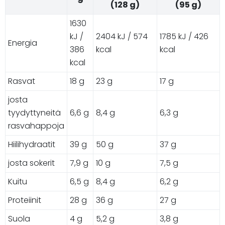
(128 g)
(95 g)
1630
kJ /
2404 kJ / 574
1785 kJ / 426
Energia
386
kcal
kcal
kcal
Rasvat
18 g
23 g
17 g
josta
tyydyttyneitä
6,6 g
8,4 g
6,3 g
rasvahappoja
Hiilihydraatit
39 g
50 g
37 g
josta sokerit
7,9 g
10 g
7,5 g
Kuitu
6,5 g
8,4 g
6,2 g
Proteiinit
28 g
36 g
27 g
Suola
4 g
5,2 g
3,8 g