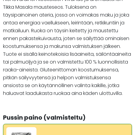
Tikka Masala mausteseos. Tuloksena on
täysipainoinen ateria, jossa on voimakas maku ja joka
antaa energiaa vaellukseen, leirintään, retkikuntiin ja
matkailuun. Ruoka on täysin keitetty ja maustettu
ennen pakastekuivausta, joten se säilyttää ominaisen
koostumuksensa ja makunsa valmistuksen jälkeen.
Tuote ei sisällä keinotekoisia lisäaineita, säilöntäaineita
tai palmuöljyä ja se on valmistettu 100 % luonnollisista
raaka-aineista. Gluteenittoman koostumuksensa,
pitkän säilyvyytensä ja helpon valmistuksensa
ansiosta se on käytännöllinen valinta kaikille, jotka
haluavat laadukasta ruokaa aina käden ulottuvilla.
Pussin paino (valmisteltu)