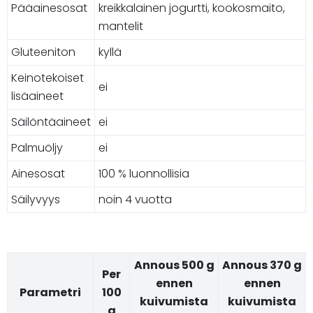
Pääainesosat
kreikkalainen jogurtti, kookosmaito,
mantelit
Gluteeniton
kyllä
Keinotekoiset
ei
lisäaineet
Säilöntäaineet
ei
Palmuöljy
ei
Ainesosat
100 % luonnollisia
Säilyvyys
noin 4 vuotta
Annous 500 g
Annous 370 g
Per
ennen
ennen
Parametri
100
kuivumista
kuivumista
g