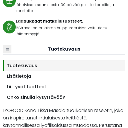
lähetyksen saamisesta. 90 päivää puisille kartoille ja
koristeille.
Laadukkaat matkailutuotteet.
68travel on erilaisten huippumerkkien valtuutettu
jälleenmyyjä.
Tuotekuvaus
Tuotekuvaus
Lisätietoja
Liittyvät tuotteet
Onko sinulla kysyttävää?
LYOFOOD Kana Tikka Masala tuo ikonisen reseptin, joka
on inspiroitunut intialaisesta keittiöstä,
käytännöllisessä lyofilisoidussa muodossa. Perustana