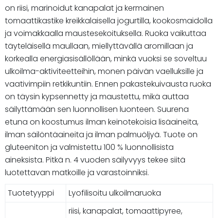
on riisi, marinoidut kanapalat ja kermainen
tomaattikastike kreikkalaisella jogurtilla, kookosmaidolla
ja voimakkaalla maustesekoituksella. Ruoka vaikuttaa
täyteläisellä maullaan, miellyttävällä aromillaan ja
korkealla energiasisällöllään, minkä vuoksi se soveltuu
ulkoilma-aktiviteetteihin, monen päivän vaelluksille ja
vaativimpiin retkikuntiin. Ennen pakastekuivausta ruoka
on täysin kypsennetty ja maustettu, mikä auttaa
säilyttämään sen luonnollisen luonteen. Suurena
etuna on koostumus ilman keinotekoisia lisäaineita,
ilman säilöntäaineita ja ilman palmuöljyä. Tuote on
gluteeniton ja valmistettu 100 % luonnollisista
aineksista. Pitkä n. 4 vuoden säilyvyys tekee siitä
luotettavan matkoille ja varastoinniksi.
Tuotetyyppi
Lyofilisoitu ulkoilmaruoka
riisi, kanapalat, tomaattipyree,