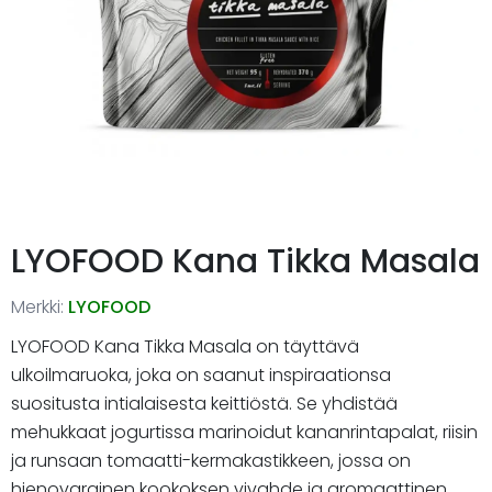
LYOFOOD Kana Tikka Masala
Merkki:
LYOFOOD
LYOFOOD Kana Tikka Masala on täyttävä
ulkoilmaruoka, joka on saanut inspiraationsa
suositusta intialaisesta keittiöstä. Se yhdistää
mehukkaat jogurtissa marinoidut kananrintapalat, riisin
ja runsaan tomaatti-kermakastikkeen, jossa on
hienovarainen kookoksen vivahde ja aromaattinen