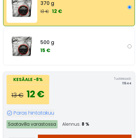
370 g
12 €
13 €
500 g
15 €
Tuotekoodi:
KESÄALE
-8%
11544
12 €
13 €
Paras hintatakuu
Saatavilla varastossa
Alennus:
8 %