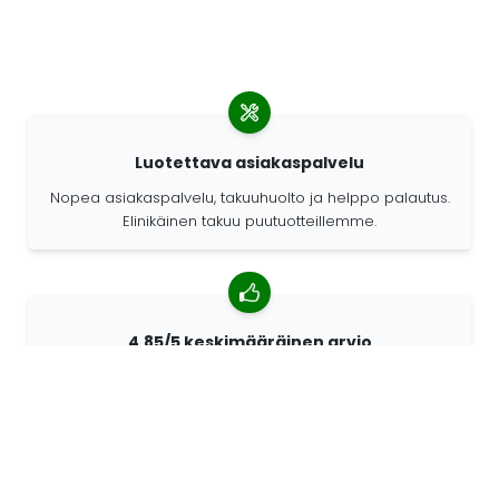
Luotettava asiakaspalvelu
Nopea asiakaspalvelu, takuuhuolto ja helppo palautus.
Elinikäinen takuu puutuotteillemme.
4,85/5 keskimääräinen arvio
Yli 7400 arvostelua asiakkailta ympäri maailmaa.
Asiakkaistamme 98% suosittelee meitä.