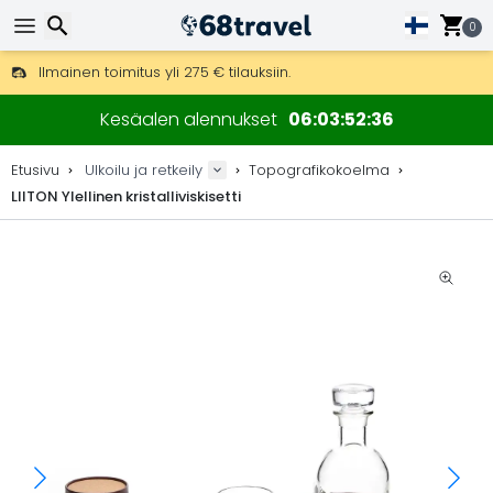
0
Ilmainen toimitus yli 275 € tilauksiin.
Mahdollisuus lähettää DHL Express -lähetyksenä (toimitus 24 tunni
Etsi
30 päivää palautukseen, 90 päivää puukarttoihin ja koristeisiin.
Kesäalen alennukset
06
03
52
35
Parhaat hinnat ulkoiluvarusteille ja tarvikkeille.
Etusivu
Ulkoilu ja retkeily
Topografikokoelma
LIITON Ylellinen kristalliviskisetti
Etsi