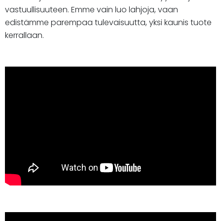
vastuullisuuteen. Emme vain luo lahjoja, vaan
edistämme parempaa tulevaisuutta, yksi kaunis tuote
kerrallaan.