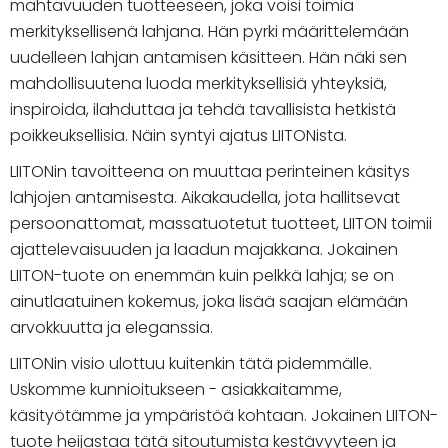
mahtavuuden tuotteeseen, joka voisi toimia
merkityksellisenä lahjana. Hän pyrki määrittelemään
uudelleen lahjan antamisen käsitteen. Hän näki sen
mahdollisuutena luoda merkityksellisiä yhteyksiä,
inspiroida, ilahduttaa ja tehdä tavallisista hetkistä
poikkeuksellisia. Näin syntyi ajatus LIITONista.
LIITONin tavoitteena on muuttaa perinteinen käsitys
lahjojen antamisesta. Aikakaudella, jota hallitsevat
persoonattomat, massatuotetut tuotteet, LIITON toimii
ajattelevaisuuden ja laadun majakkana. Jokainen
LIITON-tuote on enemmän kuin pelkkä lahja; se on
ainutlaatuinen kokemus, joka lisää saajan elämään
arvokkuutta ja eleganssia.
LIITONin visio ulottuu kuitenkin tätä pidemmälle.
Uskomme kunnioitukseen - asiakkaitamme,
käsityötämme ja ympäristöä kohtaan. Jokainen LIITON-
tuote heijastaa tätä sitoutumista kestävyyteen ja