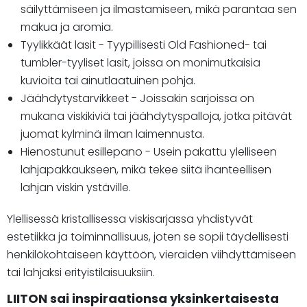
säilyttämiseen ja ilmastamiseen, mikä parantaa sen
makua ja aromia.
Tyylikkäät lasit - Tyypillisesti Old Fashioned- tai
tumbler-tyyliset lasit, joissa on monimutkaisia
kuvioita tai ainutlaatuinen pohja.
Jäähdytystarvikkeet - Joissakin sarjoissa on
mukana viskikiviä tai jäähdytyspalloja, jotka pitävät
juomat kylminä ilman laimennusta.
Hienostunut esillepano - Usein pakattu ylelliseen
lahjapakkaukseen, mikä tekee siitä ihanteellisen
lahjan viskin ystäville.
Ylellisessä kristallisessa viskisarjassa yhdistyvät
estetiikka ja toiminnallisuus, joten se sopii täydellisesti
henkilökohtaiseen käyttöön, vieraiden viihdyttämiseen
tai lahjaksi erityistilaisuuksiin.
LIITON sai inspiraationsa yksinkertaisesta