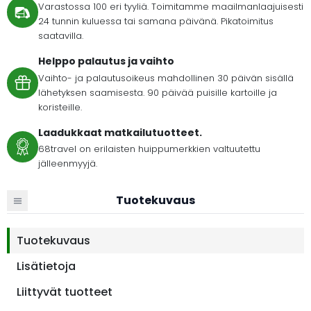
Varastossa 100 eri tyyliä. Toimitamme maailmanlaajuisesti
24 tunnin kuluessa tai samana päivänä. Pikatoimitus
saatavilla.
Helppo palautus ja vaihto
Vaihto- ja palautusoikeus mahdollinen 30 päivän sisällä
lähetyksen saamisesta. 90 päivää puisille kartoille ja
koristeille.
Laadukkaat matkailutuotteet.
68travel on erilaisten huippumerkkien valtuutettu
jälleenmyyjä.
Tuotekuvaus
Tuotekuvaus
Lisätietoja
Liittyvät tuotteet