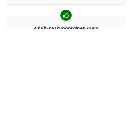
4,85/5 keskimääräinen arvio
Yli 7400 arvostelua asiakkailta ympäri maailmaa.
Asiakkaistamme 98% suosittelee meitä.
Räätälöidyt tilaukset
68travel on alkuperäisvalmistaja. Sen ansiosta
pystymme valmistamaan yksilöllisiä tuotteita nopeasti
ja toiveidesi mukaan.
Elämme seikkaillaksemme