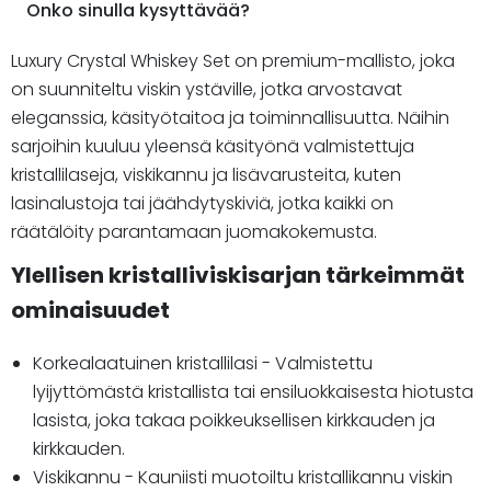
Onko sinulla kysyttävää?
Luxury Crystal Whiskey Set on premium-mallisto, joka
on suunniteltu viskin ystäville, jotka arvostavat
eleganssia, käsityötaitoa ja toiminnallisuutta. Näihin
sarjoihin kuuluu yleensä käsityönä valmistettuja
kristallilaseja, viskikannu ja lisävarusteita, kuten
lasinalustoja tai jäähdytyskiviä, jotka kaikki on
räätälöity parantamaan juomakokemusta.
Ylellisen kristalliviskisarjan tärkeimmät
ominaisuudet
Korkealaatuinen kristallilasi - Valmistettu
lyijyttömästä kristallista tai ensiluokkaisesta hiotusta
lasista, joka takaa poikkeuksellisen kirkkauden ja
kirkkauden.
Viskikannu - Kauniisti muotoiltu kristallikannu viskin