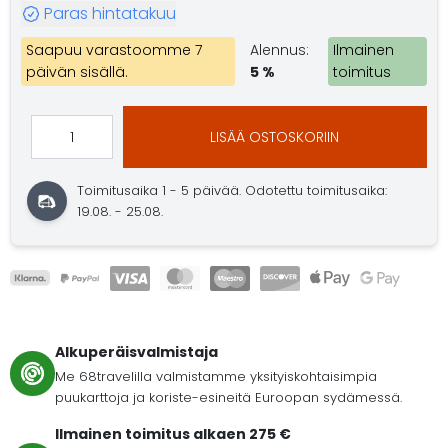
Paras hintatakuu
Saapuu varastoomme 7
Alennus:
Ilmainen
päivän sisällä.
5 %
toimitus
LISÄÄ OSTOSKORIIN
Toimitusaika 1 - 5 päivää.
Odotettu toimitusaika:
19.08. - 25.08.
Alkuperäisvalmistaja
Me 68travelilla valmistamme yksityiskohtaisimpia
puukarttoja ja koriste-esineitä Euroopan sydämessä.
Ilmainen toimitus alkaen 275 €