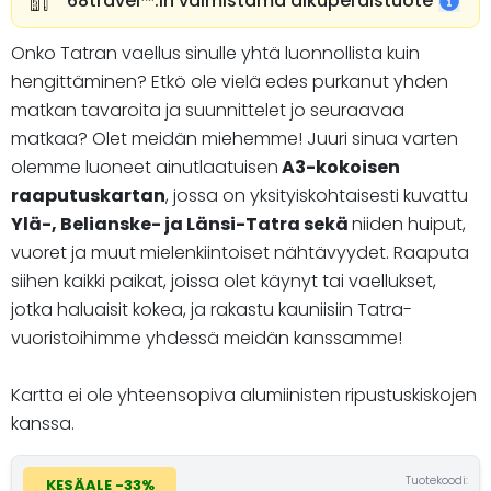
68travel™️:in valmistama alkuperäistuote
Onko Tatran vaellus sinulle yhtä luonnollista kuin
hengittäminen? Etkö ole vielä edes purkanut yhden
matkan tavaroita ja suunnittelet jo seuraavaa
matkaa? Olet meidän miehemme! Juuri sinua varten
olemme luoneet ainutlaatuisen
A3-kokoisen
raaputuskartan
, jossa on yksityiskohtaisesti kuvattu
Ylä-, Belianske- ja Länsi-Tatra sekä
niiden huiput,
vuoret ja muut mielenkiintoiset nähtävyydet. Raaputa
siihen kaikki paikat, joissa olet käynyt tai vaellukset,
jotka haluaisit kokea, ja rakastu kauniisiin Tatra-
vuoristoihimme yhdessä meidän kanssamme!
Kartta ei ole yhteensopiva alumiinisten ripustuskiskojen
kanssa.
Tuotekoodi:
KESÄALE -33%