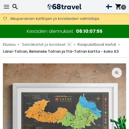
0
Ilmainen toimitus yli 275 € tilauksiin.
Mahdollisuus lähettää DHL Express -lähetyksenä (toimitus 24 tunni
Etsi
30 päivää palautukseen, 90 päivää puukarttoihin ja koristeisiin.
Kesäalen alennukset
06
10
07
54
Alkuperäinen karttojen ja koristeiden valmistaja.
Etusivu
Seinäkartat ja koristeet
Raaputettavat kartat
Länsi-Tatran, Belianske Tatran ja Ylä-Tatran kartta - koko A3
Etsi