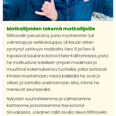
Matkailijoiden tekemä matkailijoille
68travelin perustana, josta myöhemmin tuli
valmistaja ja verkkokauppa, oli kauan sitten
syntynyt ystävyys matkoilta. Fero 6 ja Fero 8
tapasivat kaukana kotoa Etelä-Kaliforniassa, josta
he matkustivat edelleen ympäri maailmaa ja
muuttivat kokemuksensa tuotteiksi, jotka auttavat
ihmisiä muistamaan, missä kaikkialla he ovat jo
olleet, ja samalla unelmoimaan siitä, minne he
menevät seuraavaksi.
Nykyään suunnittelemme ja valmistamme
karttamme ja koristeemme itse kotona
Slovakiassa. Jokainen tällä sivulla oleva 68travelin