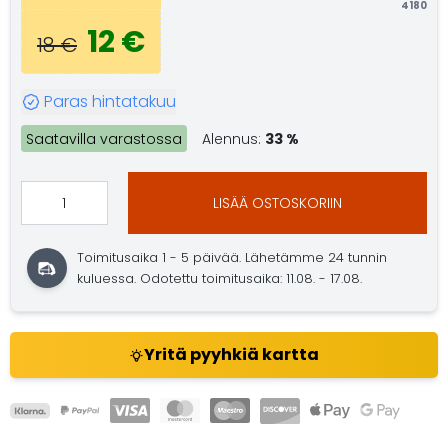
4180
12 €
18 €
Paras hintatakuu
Saatavilla varastossa
Alennus:
33 %
LISÄÄ OSTOSKORIIN
Toimitusaika 1 - 5 päivää. Lähetämme 24 tunnin
kuluessa. Odotettu toimitusaika: 11.08. - 17.08.
Yritä pyyhkiä kartta