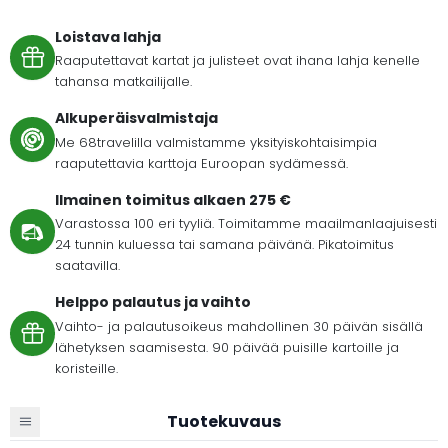
Loistava lahja
Raaputettavat kartat ja julisteet ovat ihana lahja kenelle
tahansa matkailijalle.
Alkuperäisvalmistaja
Me 68travelilla valmistamme yksityiskohtaisimpia
raaputettavia karttoja Euroopan sydämessä.
Ilmainen toimitus alkaen 275 €
Varastossa 100 eri tyyliä. Toimitamme maailmanlaajuisesti
24 tunnin kuluessa tai samana päivänä. Pikatoimitus
saatavilla.
Helppo palautus ja vaihto
Vaihto- ja palautusoikeus mahdollinen 30 päivän sisällä
lähetyksen saamisesta. 90 päivää puisille kartoille ja
koristeille.
Tuotekuvaus