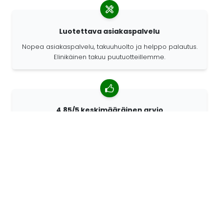
Luotettava asiakaspalvelu
Nopea asiakaspalvelu, takuuhuolto ja helppo palautus.
Elinikäinen takuu puutuotteillemme.
4,85/5 keskimääräinen arvio
Yli 7400 arvostelua asiakkailta ympäri maailmaa.
Asiakkaistamme 98% suosittelee meitä.
Räätälöidyt tilaukset
68travel on alkuperäisvalmistaja. Sen ansiosta
pystymme valmistamaan yksilöllisiä tuotteita nopeasti