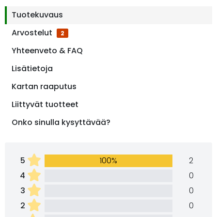
Tuotekuvaus
Arvostelut
2
Yhteenveto & FAQ
Lisätietoja
Kartan raaputus
Liittyvät tuotteet
Onko sinulla kysyttävää?
5
100%
2
4
0
3
0
2
0