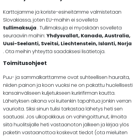
Karttojamme ja koriste-esineitämme valmistetaan
Slovakiassa, joten EU-maihin ei sovelleta
tullimaksuja
. Tullimaksuja ei myöskään sovelleta
seuraaviin maihin:
Yhdysvallat, Kanada, Australia,
Uusi-Seelanti, Sveitsi, Liechtenstein, Islanti, Norja
. Ota meihin yhteyttä saadaksesi lisätietoja.
Toimitusohjeet
Puu- ja sammalkarttamme ovat suhteellisen hauraita,
niiden painon ja koon vuoksi ne on pakattu huolellisesti
kansainväliseen kuljetukseen kuriirifirman kautta.
Lähetyksen aikana voi kuitenkin tapahtua jonkin verran
vaurioita. Siksi sinun tulisi tarkastaa lähetys heti sen
saatuasi. Jos ulkopakkaus on vahingoittunut, ilmoita
siitä huolitsijalle heti vastaanoton jälkeen ja kirjaa ylös
paketin vastaanottoa koskevat tiedot (ota mieluiten