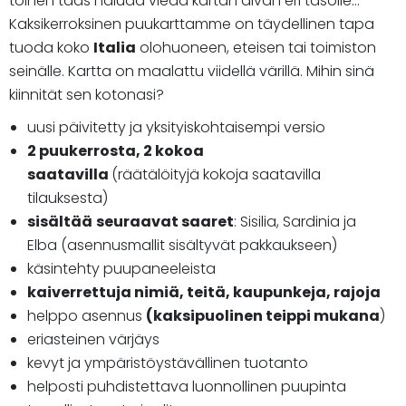
toinen taas haluaa viedä kartan aivan eri tasolle...
Kaksikerroksinen puukarttamme on täydellinen tapa
tuoda koko
Italia
olohuoneen, eteisen tai toimiston
seinälle. Kartta on maalattu viidellä värillä. Mihin sinä
kiinnität sen kotonasi?
uusi päivitetty ja yksityiskohtaisempi versio
2 puukerrosta, 2 kokoa
saatavilla
(räätälöityjä kokoja saatavilla
tilauksesta)
sisältää
seuraavat saaret
: Sisilia, Sardinia ja
Elba (asennusmallit sisältyvät pakkaukseen)
käsintehty puupaneeleista
kaiverrettuja nimiä, teitä, kaupunkeja, rajoja
helppo asennus
(kaksipuolinen teippi mukana
)
eriasteinen värjäys
kevyt ja ympäristöystävällinen tuotanto
helposti puhdistettava luonnollinen puupinta