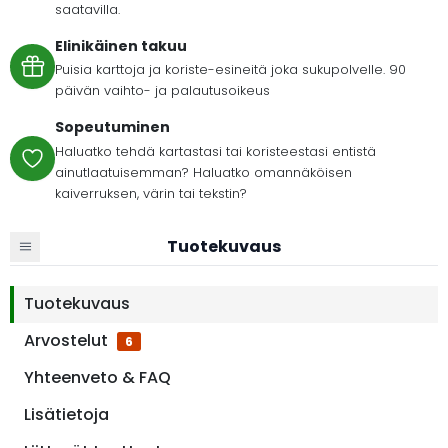
saatavilla.
Elinikäinen takuu
Puisia karttoja ja koriste-esineitä joka sukupolvelle. 90
päivän vaihto- ja palautusoikeus
Sopeutuminen
Haluatko tehdä kartastasi tai koristeestasi entistä
ainutlaatuisemman? Haluatko omannäköisen
kaiverruksen, värin tai tekstin?
Tuotekuvaus
Tuotekuvaus
Arvostelut
6
Yhteenveto & FAQ
Lisätietoja