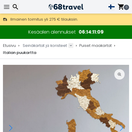
0
Ilmainen toimitus yli 275 € tilauksiin.
Mahdollisuus lähettää DHL Express -lähetyksenä (toimitus 24 tunni
Etsi
30 päivää palautukseen, 90 päivää puukarttoihin ja koristeisiin.
Kesäalen alennukset
06
14
11
09
Alkuperäinen karttojen ja koristeiden valmistaja.
Etusivu
Seinäkartat ja koristeet
Puiset maakartat
Italian puukartta
Etsi