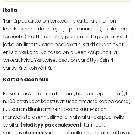
Italia
Tämä puukartta on tarkkaan leikattu ja siihen on
laserkaiverrettu läänirajat ja paikannimet (jos tilaa on
tarpeeksi). Kartta on tehty pienemmistä puukerroksista,
jotka on liimattu käsin päällekkäin. Kaikki alueet ovat
erillisiä yksiköitä. Kartassa on alueen kaupungit ja
tärkeät kylät. Yksittäiset osat on värjätty käsin 4-
värisellä erikoisvärillä.
Kartan asennus
Puiset maakartat toimitetaan yhtenä kappaleena (yli
n. 100 cm:n koot koostuvat useammasta kappaleesta).
Puukartan kiinnittäminen kokonaisuutena on
mahdollista asennusliimalla, vahvalla kaksipuolisella
teipillä
(sisältyy pakkaukseen)
tai muulla
vastaavalla kiinnitysmenetelmällä. Eri pinnat saattavat