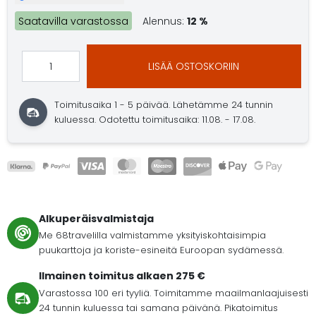
Saatavilla varastossa
Alennus:
12 %
LISÄÄ OSTOSKORIIN
Toimitusaika 1 - 5 päivää.
Lähetämme 24 tunnin
kuluessa.
Odotettu toimitusaika: 11.08. - 17.08.
Alkuperäisvalmistaja
Me 68travelilla valmistamme yksityiskohtaisimpia
puukarttoja ja koriste-esineitä Euroopan sydämessä.
Ilmainen toimitus alkaen 275 €
Varastossa 100 eri tyyliä. Toimitamme maailmanlaajuisesti
24 tunnin kuluessa tai samana päivänä. Pikatoimitus