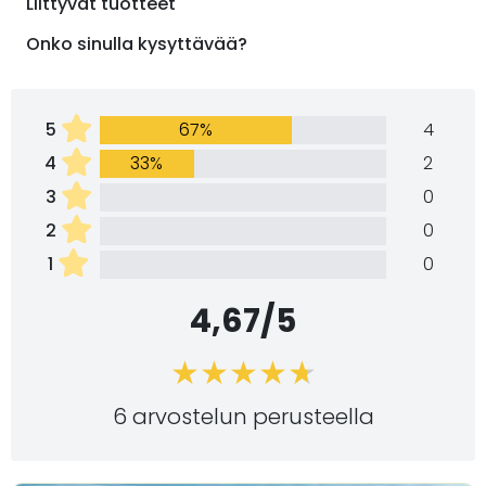
Liittyvät tuotteet
Onko sinulla kysyttävää?
5
67%
4
4
33%
2
3
0
2
0
1
0
4,67/5
6 arvostelun perusteella