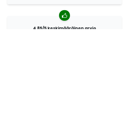
4,85/5 keskimääräinen arvio
Yli 7400 arvostelua asiakkailta ympäri maailmaa.
Asiakkaistamme 98% suosittelee meitä.
Räätälöidyt tilaukset
68travel on alkuperäisvalmistaja. Sen ansiosta
pystymme valmistamaan yksilöllisiä tuotteita nopeasti
ja toiveidesi mukaan.
Elämme seikkaillaksemme