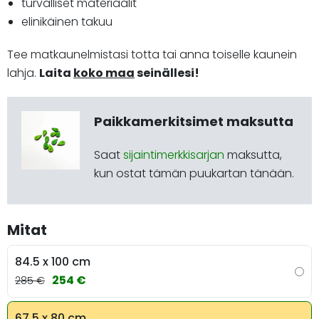
turvalliset materiaalit
elinikäinen takuu
Tee matkaunelmistasi totta tai anna toiselle kaunein
lahja.
Laita
koko maa
seinällesi!
Paikkamerkitsimet maksutta
Saat
sijaintimerkkisarjan
maksutta,
kun ostat tämän puukartan tänään.
Mitat
84.5 x 100 cm
254 €
285 €
67.5 x 80 cm