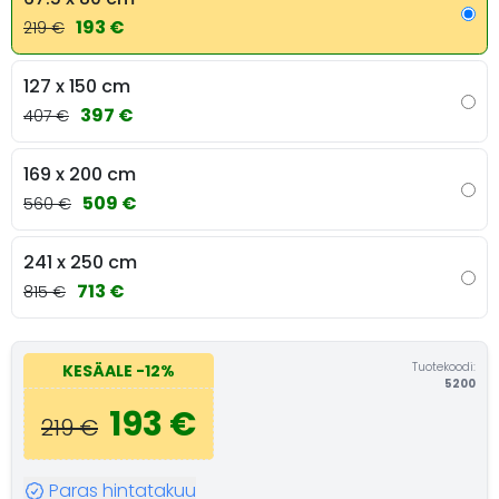
193 €
219 €
127 x 150 cm
397 €
407 €
169 x 200 cm
509 €
560 €
241 x 250 cm
713 €
815 €
Tuotekoodi:
KESÄALE
-12%
5200
193 €
219 €
Paras hintatakuu