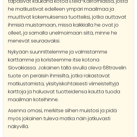
tapasivat kaukana kotoa Etelä-Kaliforniassa, josta
he matkustivat edelleen ympäri maailmaa ja
muuttivat kokemuksensa tuotteiksi, jotka auttavat
ihmisiä muistamaan, missä kaikkialla he ovat jo
olleet, ja samalla unelmoimaan siitä, minne he
menevät seuraavaksi.
Nykyään suunnittelemme ja valmistamme
karttamme ja koristeemme itse kotona
Slovakiassa. Jokainen tällä sivulla oleva 68travelin
tuote on peräisin ihmisiltä, jotka rakastavat
matkustamista, yksityiskohtaisesti viimeisteltyjä
karttoja ja haluavat tuotteidensa kautta tuoda
maailman koteihinne.
Asenna omasi, merkitse siihen muistosi ja pidä
myös jokainen tuleva matka näin jatkuvasti
näkyvillä.