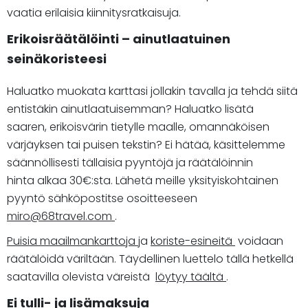
vaatia erilaisia kiinnitysratkaisuja.
Erikoisräätälöinti – ainutlaatuinen
seinäkoristeesi
Haluatko muokata karttasi jollakin tavalla ja tehdä siitä
entistäkin ainutlaatuisemman? Haluatko lisätä
saaren, erikoisvärin tietylle maalle, omannäköisen
värjäyksen tai puisen tekstin? Ei hätää, käsittelemme
säännöllisesti tällaisia pyyntöjä ja räätälöinnin
hinta alkaa 30€:sta. Lähetä meille yksityiskohtainen
pyyntö sähköpostitse osoitteeseen
miro@68travel.com
.
Puisia maailmankarttoja
ja
koriste-esineitä
voidaan
räätälöidä väriltään. Täydellinen luettelo tällä hetkellä
saatavilla olevista väreistä
löytyy täältä
.
Ei tulli- ja lisämaksuja