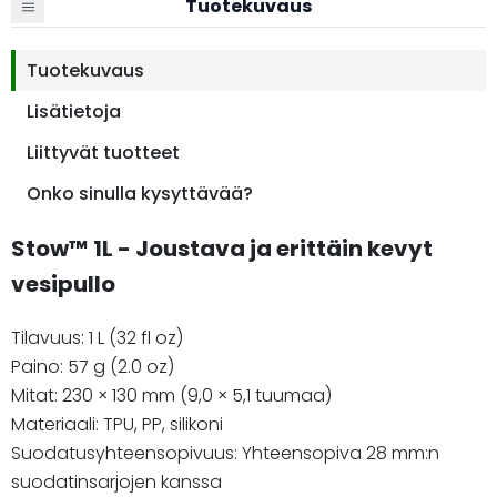
Tuotekuvaus
Tuotekuvaus
Lisätietoja
Liittyvät tuotteet
Onko sinulla kysyttävää?
Stow™ 1L - Joustava ja erittäin kevyt
vesipullo
Tilavuus: 1 L (32 fl oz)
Paino: 57 g (2.0 oz)
Mitat: 230 × 130 mm (9,0 × 5,1 tuumaa)
Materiaali: TPU, PP, silikoni
Suodatusyhteensopivuus: Yhteensopiva 28 mm:n
suodatinsarjojen kanssa