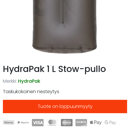
HydraPak 1 L Stow-pullo
Merkki:
HydraPak
Taskukokoinen nesteytys
Tuote on loppuunmyyty