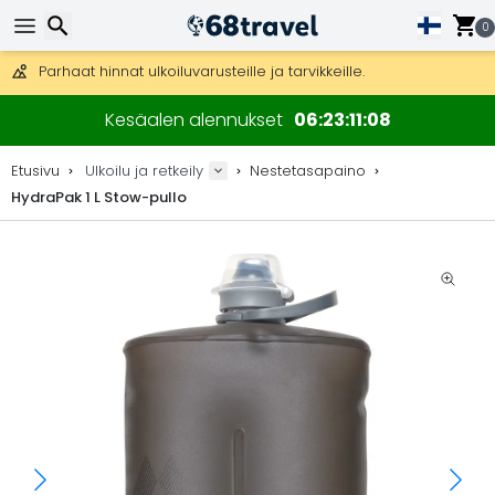
Ilmainen toimitus yli 275 € tilauksiin.
Mahdollisuus lähettää DHL Express -lähetyksenä (toimitus 24 tunni
0
30 päivää palautukseen, 90 päivää puukarttoihin ja koristeisiin.
Parhaat hinnat ulkoiluvarusteille ja tarvikkeille.
Etsi
Kesäalen alennukset
06
23
11
08
Etusivu
Ulkoilu ja retkeily
Nestetasapaino
HydraPak 1 L Stow-pullo
Etsi