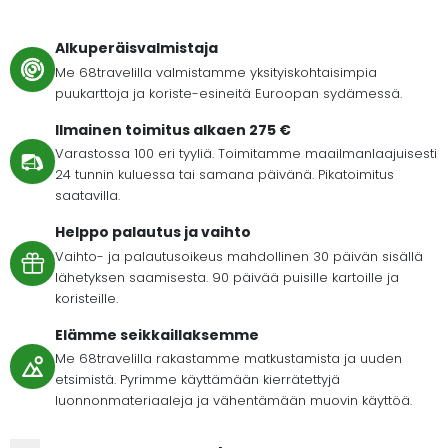
Alkuperäisvalmistaja
Me 68travelilla valmistamme yksityiskohtaisimpia
puukarttoja ja koriste-esineitä Euroopan sydämessä.
Ilmainen toimitus alkaen 275 €
Varastossa 100 eri tyyliä. Toimitamme maailmanlaajuisesti
24 tunnin kuluessa tai samana päivänä. Pikatoimitus
saatavilla.
Helppo palautus ja vaihto
Vaihto- ja palautusoikeus mahdollinen 30 päivän sisällä
lähetyksen saamisesta. 90 päivää puisille kartoille ja
koristeille.
Elämme seikkaillaksemme
Me 68travelilla rakastamme matkustamista ja uuden
etsimistä. Pyrimme käyttämään kierrätettyjä
luonnonmateriaaleja ja vähentämään muovin käyttöä.