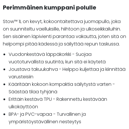
Perimmäinen kumppani polulle
Stow™ 1L on kevyt, kokoontaitettava juomapullo, joka
on suunniteltu vaelluksille, hiihtoon ja ulkoseikkailuihin.
Sen sisäinen läpivienti parantaa vakautta, joten sitä on
helpompi pitää kädessä ja säilyttää repun taskussa.
Vuodonkestävä läppäkorkki - Suojaa
vuototurvallista suutinta, kun sitä ei käytetä
Joustava takuukahva - Helppo kuljettaa ja kiinnittää
varusteisiin
Kääritään kokoon kompaktia säilytystä varten -
Säästää tilaa tyhjänä
Erittäin kestävä TPU - Rakennettu kestävään
ulkokäyttöön
BPA- ja PVC-vapaa - Turvallinen ja
ympäristöystävällinen nesteytys