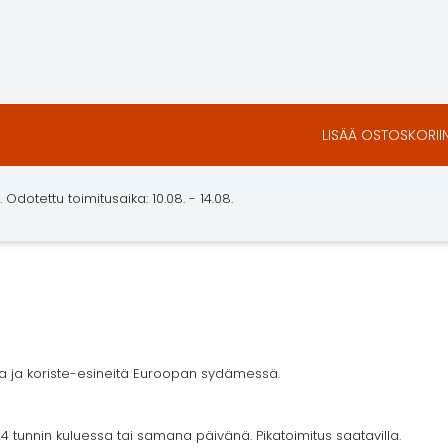
LISÄÄ OSTOSKORII
.
Odotettu toimitusaika: 10.08. - 14.08.
ja ja koriste-esineitä Euroopan sydämessä.
4 tunnin kuluessa tai samana päivänä. Pikatoimitus saatavilla.