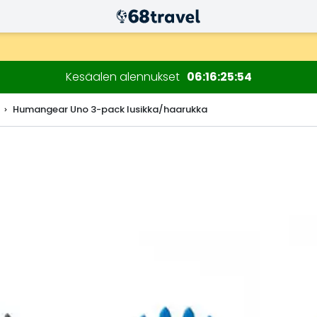
n kuluessa)
Kesäalen alennukset
06
16
25
53
Humangear Uno 3-pack lusikka/haarukka
Etsi