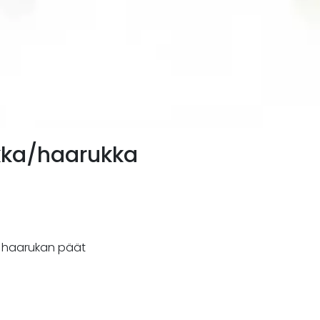
kka/haarukka
tä haarukan päät