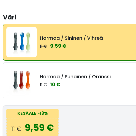
Väri
Harmaa / Sininen / Vihreä
9,59 €
11 €
Harmaa / Punainen / Oranssi
10 €
11 €
KESÄALE
-13%
9,59 €
11 €