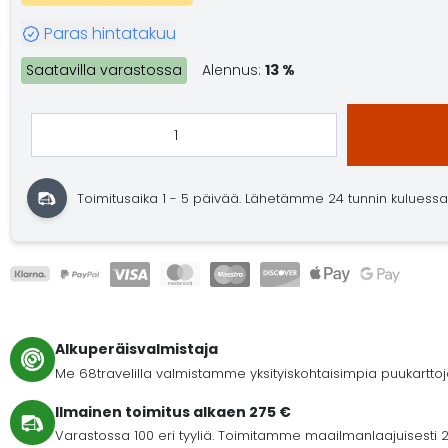
Paras hintatakuu
Saatavilla varastossa
Alennus:
13 %
Toimitusaika 1 - 5 päivää.
Lähetämme 24 tunnin kuluessa
Alkuperäisvalmistaja
Me 68travelilla valmistamme yksityiskohtaisimpia puukartto
Ilmainen toimitus alkaen 275 €
Varastossa 100 eri tyyliä. Toimitamme maailmanlaajuisesti 2