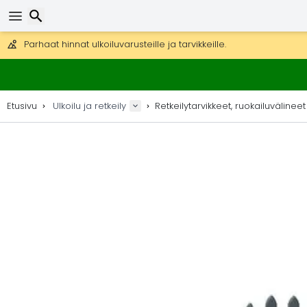
Ilmainen toimitus yli 275 € tilauksiin.
Mahdollisuus lähettää DHL Express -lähetyksenä (toimitus 24 tunni
30 päivää palautukseen, 90 päivää puukarttoihin ja koristeisiin.
Parhaat hinnat ulkoiluvarusteille ja tarvikkeille.
Etsi
Etusivu
Ulkoilu ja retkeily
Retkeilytarvikkeet, ruokailuvälineet