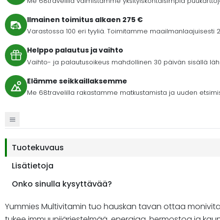
Me 68travelilla valmistamme yksityiskohtaisimpia puukartto
Ilmainen toimitus alkaen 275 €
Varastossa 100 eri tyyliä. Toimitamme maailmanlaajuisesti 2
Helppo palautus ja vaihto
Vaihto- ja palautusoikeus mahdollinen 30 päivän sisällä lähet
Elämme seikkaillaksemme
Me 68travelilla rakastamme matkustamista ja uuden etsimi
Tuotekuvaus
Lisätietoja
Onko sinulla kysyttävää?
Yummies Multivitamin tuo hauskan tavan ottaa monivitami
tukee immuunijärjestelmää, energiaa, hermostoa ja kauneu