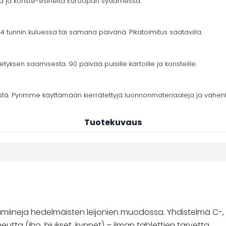
ja ja koriste-esineitä Euroopan sydämessä.
4 tunnin kuluessa tai samana päivänä. Pikatoimitus saatavilla.
yksen saamisesta. 90 päivää puisille kartoille ja koristeille.
stä. Pyrimme käyttämään kierrätettyjä luonnonmateriaaleja ja vähe
Tuotekuvaus
ineja hedelmäisten leijonien muodossa. Yhdistelmä C-, D3-
tta (iho, hiukset, kynnet) – ilman tablettien tarvetta.