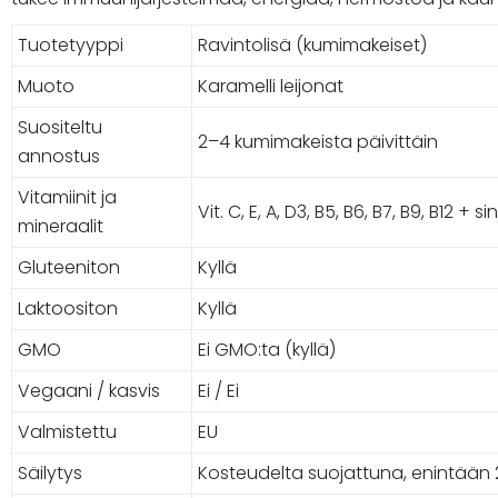
Tuotetyyppi
Ravintolisä (kumimakeiset)
Muoto
Karamelli leijonat
Suositeltu
2–4 kumimakeista päivittäin
annostus
Vitamiinit ja
Vit. C, E, A, D3, B5, B6, B7, B9, B12 + sin
mineraalit
Gluteeniton
Kyllä
Laktoositon
Kyllä
GMO
Ei GMO:ta (kyllä)
Vegaani / kasvis
Ei / Ei
Valmistettu
EU
Säilytys
Kosteudelta suojattuna, enintään 2