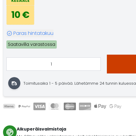
KESÄALE
10 €
Paras hintatakuu
Saatavilla varastossa
Toimitusaika 1 - 5 päivää. Lähetämme 24 tunnin kuluessa. O
Alkuperäisvalmistaja