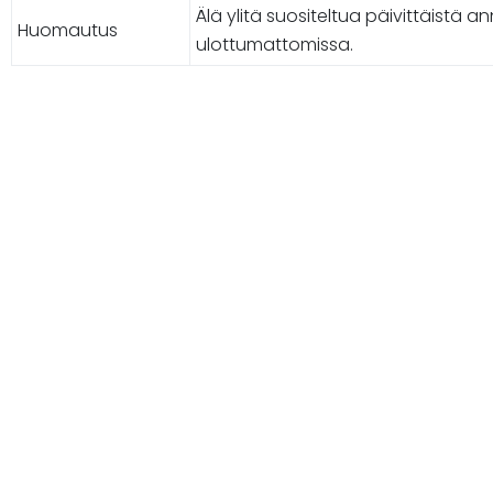
Älä ylitä suositeltua päivittäistä an
Huomautus
ulottumattomissa.