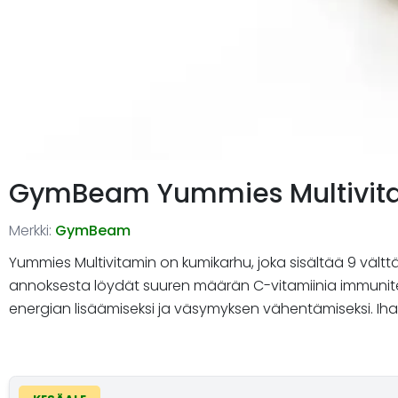
GymBeam Yummies Multivit
Merkki:
GymBeam
Yummies Multivitamin on kumikarhu, joka sisältää 9 vältt
annoksesta löydät suuren määrän C-vitamiinia immuniteetin
energian lisäämiseksi ja väsymyksen vähentämiseksi. Ihante