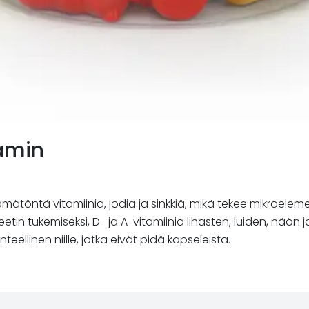
amin
ämätöntä vitamiinia, jodia ja sinkkiä, mikä tekee mikroelem
 tukemiseksi, D- ja A-vitamiinia lihasten, luiden, näön ja
ellinen niille, jotka eivät pidä kapseleista.