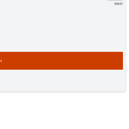
10837
N