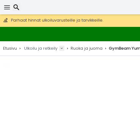
Ilmainen toimitus yli 275 € tilauksiin.
Mahdollisuus lähettää DHL Express -lähetyksenä (toimitus 24 tunni
30 päivää palautukseen, 90 päivää puukarttoihin ja koristeisiin.
Parhaat hinnat ulkoiluvarusteille ja tarvikkeille.
Etsi
Etusivu
Ulkoilu ja retkeily
Ruoka ja juoma
GymBeam Yumm