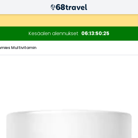
n kuluessa)
Kesäalen alennukset
06
13
50
24
ies Multivitamin
Etsi