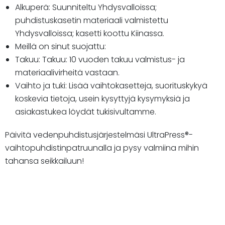
Alkuperä: Suunniteltu Yhdysvalloissa;
puhdistuskasetin materiaali valmistettu
Yhdysvalloissa; kasetti koottu Kiinassa.
Meillä on sinut suojattu:
Takuu: Takuu: 10 vuoden takuu valmistus- ja
materiaalivirheitä vastaan.
Vaihto ja tuki: Lisää vaihtokasetteja, suorituskykyä
koskevia tietoja, usein kysyttyjä kysymyksiä ja
asiakastukea löydät tukisivultamme.
Päivitä vedenpuhdistusjärjestelmäsi UltraPress®-
vaihtopuhdistinpatruunalla ja pysy valmiina mihin
tahansa seikkailuun!