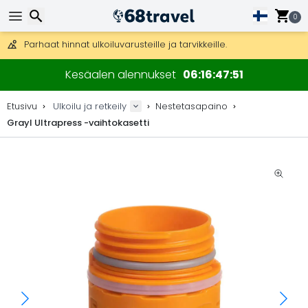
Ilmainen toimitus yli 275 € tilauksiin.
Mahdollisuus lähettää DHL Express -lähetyksenä (toimitus 24 tunni
0
30 päivää palautukseen, 90 päivää puukarttoihin ja koristeisiin.
Parhaat hinnat ulkoiluvarusteille ja tarvikkeille.
Etsi
Kesäalen alennukset
06
16
47
51
Etusivu
Ulkoilu ja retkeily
Nestetasapaino
Grayl Ultrapress -vaihtokasetti
Etsi