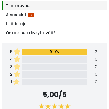
Tuotekuvaus
Arvostelut
2
Lisätietoja
Onko sinulla kysyttävää?
5
100%
2
4
0
3
0
2
0
1
0
5,00/5