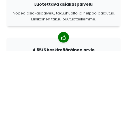
Luotettava asiakaspalvelu
Nopea asiakaspalvelu, takuuhuolto ja helppo palautus.
Elinikäinen takuu puutuotteillemme.
4,85/5 keskimääräinen arvio
Yli 7400 arvostelua asiakkailta ympäri maailmaa.
Asiakkaistamme 98% suosittelee meitä.
Räätälöidyt tilaukset
68travel on alkuperäisvalmistaja. Sen ansiosta
pystymme valmistamaan yksilöllisiä tuotteita nopeasti
ja toiveidesi mukaan.