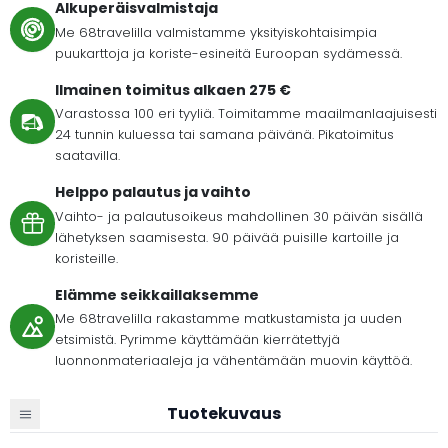
Alkuperäisvalmistaja
Me 68travelilla valmistamme yksityiskohtaisimpia
puukarttoja ja koriste-esineitä Euroopan sydämessä.
Ilmainen toimitus alkaen 275 €
Varastossa 100 eri tyyliä. Toimitamme maailmanlaajuisesti
24 tunnin kuluessa tai samana päivänä. Pikatoimitus
saatavilla.
Helppo palautus ja vaihto
Vaihto- ja palautusoikeus mahdollinen 30 päivän sisällä
lähetyksen saamisesta. 90 päivää puisille kartoille ja
koristeille.
Elämme seikkaillaksemme
Me 68travelilla rakastamme matkustamista ja uuden
etsimistä. Pyrimme käyttämään kierrätettyjä
luonnonmateriaaleja ja vähentämään muovin käyttöä.
Tuotekuvaus