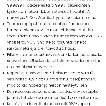
99,9999 % bakteereista ja 99,9 % alkueläinten
kystoista, mukaan lukien rotavirus, hepatiitti A,
norovirus, E. Coli, Giardia, kryptosporidium ja muut.
Tehokas epäpuhtauksien poisto: Suodattaa
lietteen, mikromuovit ja muut hiukkaset pois, kun
taas ultrapulveroitu aktiivihiili imee kemikaaleja, PFAS-
yhdisteitä, VOC-yhdisteitä, torjunta-aineita,
raskasmetalleja ja ei-toivottuja hajuja.
Pitkäkestoinen suorituskyky: Vaihda, kun puristusaika
saavuttaa ~25 sekuntia tai kolmen vuoden kuluttua
ensimmäisestä käytöstä.
Nopea virtausnopeus: Puhdistaa veden vain 10
sekunnissa 16,9 fl oz (3 litraa minuutissa) kohden,
mikä takaa nopean ja helpon nesteytyksen.
Kemikaalivapaa puhdistus: Käyttää elektrosorptio-
ja aktiivihiiliteknologiaa ilman lisättyjä kemikaaleja.
Kestävät ja turvalliset materiaalit: BPA-vapaa,