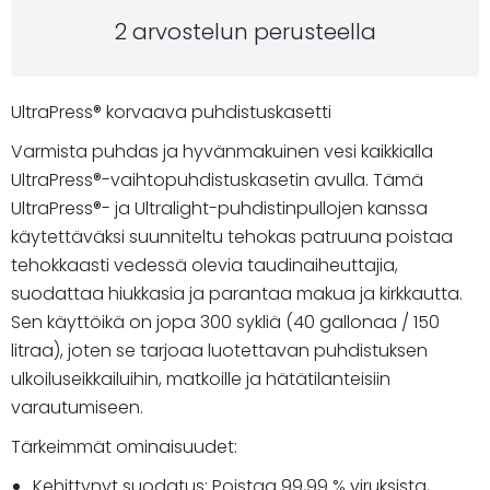
2 arvostelun perusteella
UltraPress® korvaava puhdistuskasetti
Varmista puhdas ja hyvänmakuinen vesi kaikkialla
UltraPress®-vaihtopuhdistuskasetin avulla. Tämä
UltraPress®- ja Ultralight-puhdistinpullojen kanssa
käytettäväksi suunniteltu tehokas patruuna poistaa
tehokkaasti vedessä olevia taudinaiheuttajia,
suodattaa hiukkasia ja parantaa makua ja kirkkautta.
Sen käyttöikä on jopa 300 sykliä (40 gallonaa / 150
litraa), joten se tarjoaa luotettavan puhdistuksen
ulkoiluseikkailuihin, matkoille ja hätätilanteisiin
varautumiseen.
Tärkeimmät ominaisuudet:
Kehittynyt suodatus: Poistaa 99,99 % viruksista,