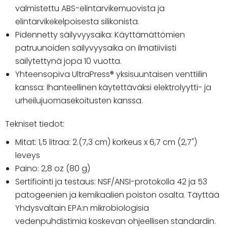
valmistettu ABS-elintarvikemuovista ja
elintarvikekelpoisesta silikonista.
Pidennetty säilyvyysaika: Käyttämättömien
patruunoiden säilyvyysaika on ilmatiiviisti
säilytettynä jopa 10 vuotta.
Yhteensopiva UltraPress® yksisuuntaisen venttiilin
kanssa: Ihanteellinen käytettäväksi elektrolyytti- ja
urheilujuomasekoitusten kanssa.
Tekniset tiedot:
Mitat: 1,5 litraa: 2.(7,3 cm) korkeus x 6,7 cm (2,7")
leveys
Paino: 2,8 oz (80 g)
Sertifiointi ja testaus: NSF/ANSI-protokolla 42 ja 53
patogeenien ja kemikaalien poiston osalta. Täyttää
Yhdysvaltain EPA:n mikrobiologisia
vedenpuhdistimia koskevan ohjeellisen standardin.