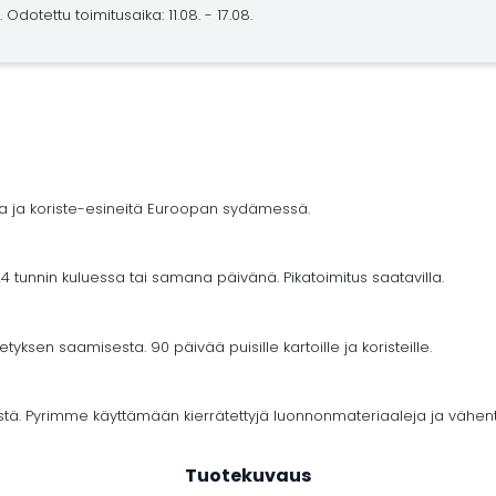
.
Odotettu toimitusaika: 11.08. - 17.08.
ja ja koriste-esineitä Euroopan sydämessä.
4 tunnin kuluessa tai samana päivänä. Pikatoimitus saatavilla.
yksen saamisesta. 90 päivää puisille kartoille ja koristeille.
stä. Pyrimme käyttämään kierrätettyjä luonnonmateriaaleja ja vähe
Tuotekuvaus