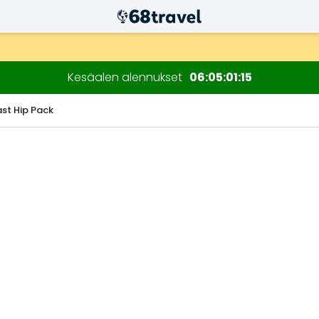
n kuluessa)
Kesäalen alennukset
06
05
01
14
ast Hip Pack
Etsi