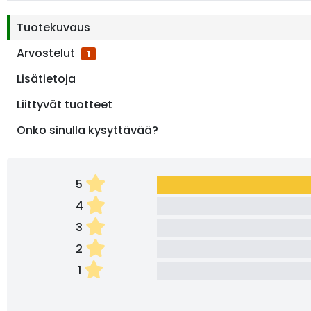
Tuotekuvaus
Arvostelut
1
Lisätietoja
Liittyvät tuotteet
Onko sinulla kysyttävää?
5
4
3
2
1