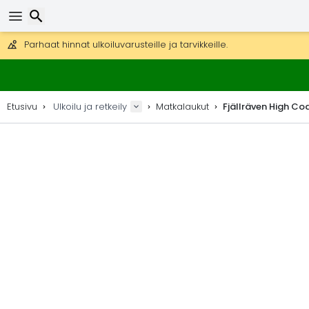
Ilmainen toimitus yli 275 € tilauksiin.
Mahdollisuus lähettää DHL Express -lähetyksenä (toimitus 24 tunni
Etsi
30 päivää palautukseen, 90 päivää puukarttoihin ja koristeisiin.
Parhaat hinnat ulkoiluvarusteille ja tarvikkeille.
Etusivu
Ulkoilu ja retkeily
Matkalaukut
Fjällräven High Co