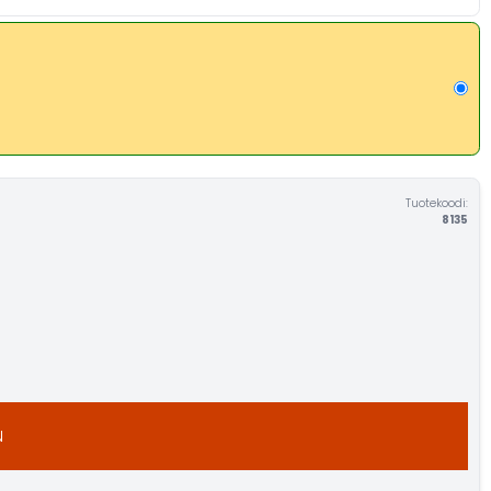
Tuotekoodi:
8135
N