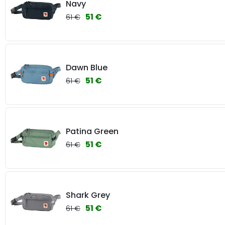
Navy
51 €
61 €
Dawn Blue
51 €
61 €
Patina Green
51 €
61 €
Shark Grey
51 €
61 €