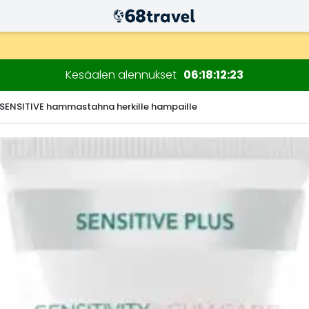
n kuluessa)
Kesäalen alennukset
06
18
12
22
SENSITIVE hammastahna herkille hampaille
Etsi