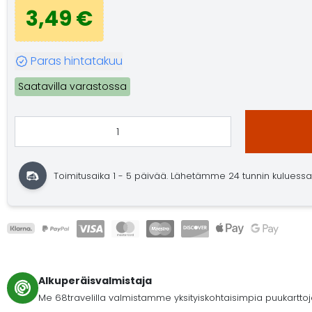
3,49 €
Paras hintatakuu
Saatavilla varastossa
Toimitusaika 1 - 5 päivää. Lähetämme 24 tunnin kuluessa. O
Alkuperäisvalmistaja
Me 68travelilla valmistamme yksityiskohtaisimpia puukartto