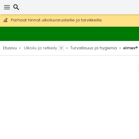
Ilmainen toimitus yli 275 € tilauksiin.
Mahdollisuus lähettää DHL Express -lähetyksenä (toimitus 24 tunni
30 päivää palautukseen, 90 päivää puukarttoihin ja koristeisiin.
Parhaat hinnat ulkoiluvarusteille ja tarvikkeille.
Etsi
Etusivu
Ulkoilu ja retkeily
Turvallisuus ja hygienia
elmex® 