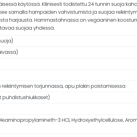
isessä käytössä. Kliinisesti todistettu 24 tunnin suoja 
tukee samalla hampaiden vahvistumista ja suojaa reikiinty
vista harjausta. Hammastahnassa on vegaaninen koostumus
ettavaa suojaa yhdessä.
suoja)
äivässä)
eikiintymisen torjunnassa, apu plakin poistamisessa
t puhdistushiukkaset)
a, Oleaminopropylamineth-3 HCl, Hydroxyethylcellulose, A