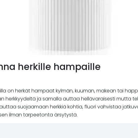
na herkille hampaille
 joilla on herkät hampaat kylmän, kuuman, makean tai hap
jan herkkyydeltä ja samalla auttaa hellävaraisesti mutta
auttaa suojaamaan herkkiä kohtia, fluori vahvistaa jatkuva
sen ilman tarpeetonta ärsytystä.