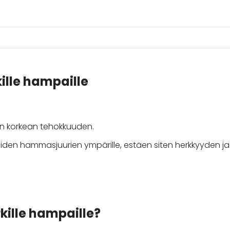
kille hampaille
din korkean tehokkuuden.
en hammasjuurien ympärille, estäen siten herkkyyden ja j
rkille hampaille?