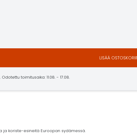
LISÄÄ OSTOSKORII
dotettu toimitusaika: 11.08. - 17.08.
ja ja koriste-esineitä Euroopan sydämessä.