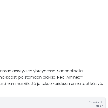
paman ärsytyksen yhteydessä. Säännöllisellä
 tehokkaasti poistamaan plakkia. Neo-Aminex™-
sti hammaskiillettä ja tukee karieksen ennaltaehkäisyä,
Tuotekoodi:
10887