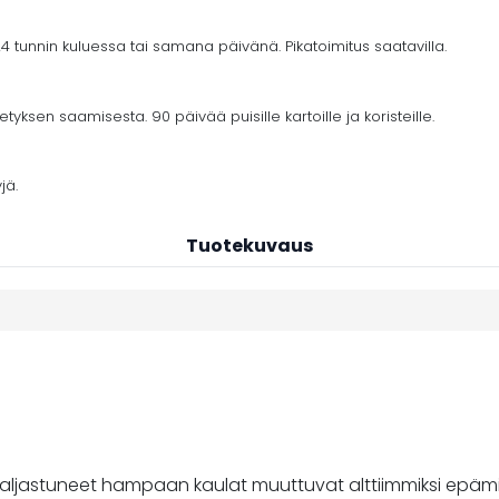
4 tunnin kuluessa tai samana päivänä. Pikatoimitus saatavilla.
yksen saamisesta. 90 päivää puisille kartoille ja koristeille.
jä.
Tuotekuvaus
paljastuneet hampaan kaulat muuttuvat alttiimmiksi epämiell