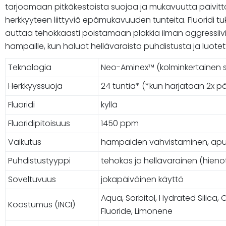
tarjoamaan pitkäkestoista suojaa ja mukavuutta päivittä
herkkyyteen liittyviä epämukavuuden tunteita. Fluoridi 
auttaa tehokkaasti poistamaan plakkia ilman aggressii
hampaille, kun haluat hellävaraista puhdistusta ja luot
Teknologia
Neo-Aminex™ (kolminkertainen 
Herkkyyssuoja
24 tuntia* (*kun harjataan 2x p
Fluoridi
kyllä
Fluoridipitoisuus
1450 ppm
Vaikutus
hampaiden vahvistaminen, apu r
Puhdistustyyppi
tehokas ja hellävarainen (hieno
Soveltuvuus
jokapäiväinen käyttö
Aqua, Sorbitol, Hydrated Silic
Koostumus (INCI)
Fluoride, Limonene