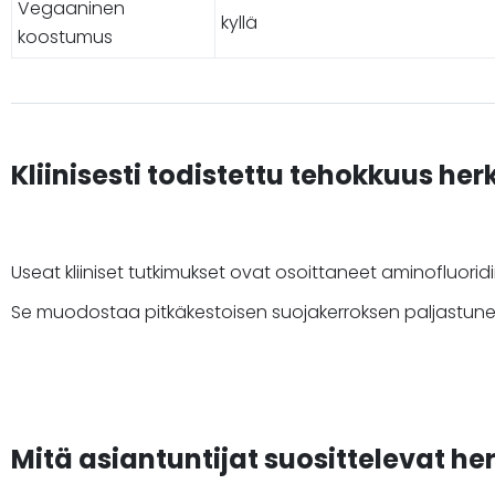
Vegaaninen
kyllä
koostumus
Kliinisesti todistettu tehokkuus her
Useat kliiniset tutkimukset ovat osoittaneet aminofluori
Se muodostaa pitkäkestoisen suojakerroksen paljastuneid
Mitä asiantuntijat suosittelevat he