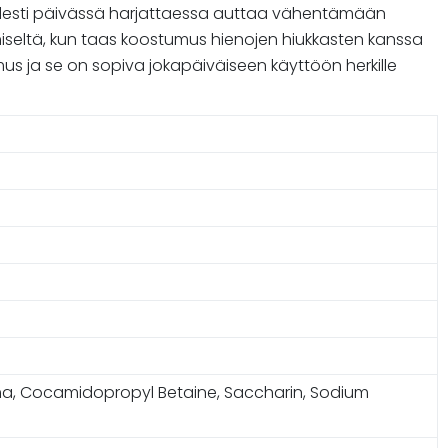
kahdesti päivässä harjattaessa auttaa vähentämään
miseltä, kun taas koostumus hienojen hiukkasten kanssa
 ja se on sopiva jokapäiväiseen käyttöön herkille
roma, Cocamidopropyl Betaine, Saccharin, Sodium