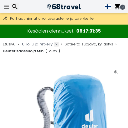
Ilmainen toimitus yli 275 € tilauksiin.
Mahdollisuus lähettää DHL Express -lähetyksenä (toimitus 24 tunni
0
30 päivää palautukseen, 90 päivää puukarttoihin ja koristeisiin.
Parhaat hinnat ulkoiluvarusteille ja tarvikkeille.
Etsi
Kesäalen alennukset
06
17
31
35
Etusivu
Ulkoilu ja retkeily
Sateelta suojava, kyllästys
Deuter sadesuoja Mini (12-22l)
Etsi