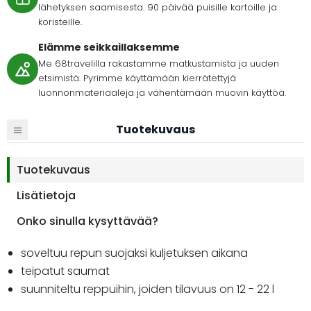
lähetyksen saamisesta. 90 päivää puisille kartoille ja
koristeille.
Elämme seikkaillaksemme
Me 68travelilla rakastamme matkustamista ja uuden
etsimistä. Pyrimme käyttämään kierrätettyjä
luonnonmateriaaleja ja vähentämään muovin käyttöä.
Tuotekuvaus
Tuotekuvaus
Lisätietoja
Onko sinulla kysyttävää?
soveltuu repun suojaksi kuljetuksen aikana
teipatut saumat
suunniteltu reppuihin, joiden tilavuus on 12 - 22 l