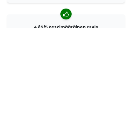
4,85/5 keskimääräinen arvio
Yli 7400 arvostelua asiakkailta ympäri maailmaa.
Asiakkaistamme 98% suosittelee meitä.
Räätälöidyt tilaukset
68travel on alkuperäisvalmistaja. Sen ansiosta
pystymme valmistamaan yksilöllisiä tuotteita nopeasti
ja toiveidesi mukaan.
Elämme seikkaillaksemme