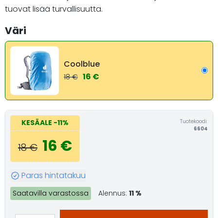
tuovat lisää turvallisuutta.
Väri
Coolblue
16 €
18 €
Tuotekoodi:
KESÄALE
-11%
6604
16 €
18 €
Paras hintatakuu
Saatavilla varastossa
Alennus:
11 %