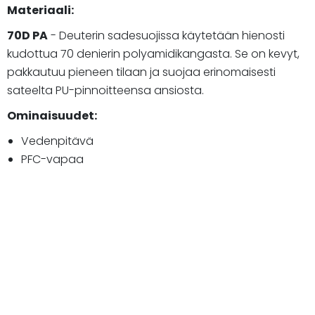
Materiaali:
70D PA
- Deuterin sadesuojissa käytetään hienosti
kudottua 70 denierin polyamidikangasta. Se on kevyt,
pakkautuu pieneen tilaan ja suojaa erinomaisesti
sateelta PU-pinnoitteensa ansiosta.
Ominaisuudet:
Vedenpitävä
PFC-vapaa