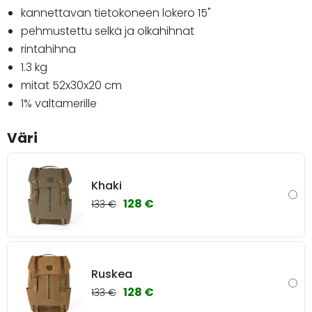
kannettavan tietokoneen lokero 15"
pehmustettu selkä ja olkahihnat
rintahihna
1.3 kg
mitat 52x30x20 cm
1% valtamerille
Väri
Khaki
128 €
133 €
Ruskea
128 €
133 €