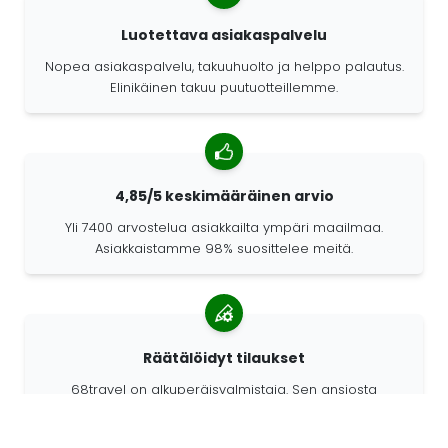
Luotettava asiakaspalvelu
Nopea asiakaspalvelu, takuuhuolto ja helppo palautus.
Elinikäinen takuu puutuotteillemme.
4,85/5 keskimääräinen arvio
Yli 7400 arvostelua asiakkailta ympäri maailmaa.
Asiakkaistamme 98% suosittelee meitä.
Räätälöidyt tilaukset
68travel on alkuperäisvalmistaja. Sen ansiosta
pystymme valmistamaan yksilöllisiä tuotteita nopeasti
ja toiveidesi mukaan.