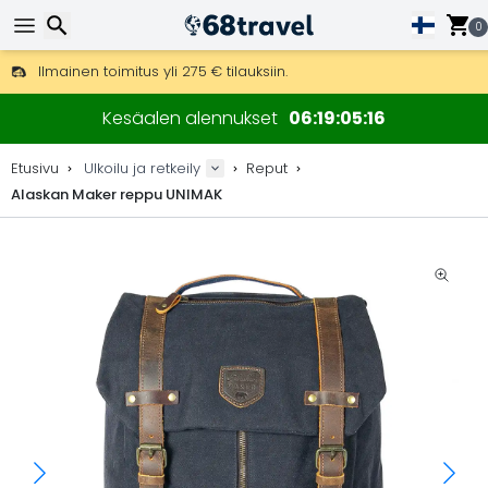
0
Ilmainen toimitus yli 275 € tilauksiin.
Mahdollisuus lähettää DHL Express -lähetyksenä (toimitus 24 tunni
Etsi
30 päivää palautukseen, 90 päivää puukarttoihin ja koristeisiin.
Kesäalen alennukset
06
19
05
14
Parhaat hinnat ulkoiluvarusteille ja tarvikkeille.
Etusivu
Ulkoilu ja retkeily
Reput
Alaskan Maker reppu UNIMAK
Etsi