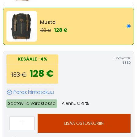
Musta
128 €
133 €
Tuotekoodi:
KESÄALE
-4%
9830
128 €
133 €
Paras hintatakuu
Saatavilla varastossa
Alennus:
4 %
LISÄÄ OSTOSKORIIN