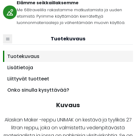
Elämme seikkaillaksemme
Me 68travelilla rakastamme matkustamista ja uuden
etsimistä. Pyrimme käyttämään kierrätettyjä
luonnonmateriaaleja ja vähentämään muovin käyttöä.
Tuotekuvaus
Tuotekuvaus
Lisätietoja
Liittyvät tuotteet
Onko sinulla kysyttävää?
Kuvaus
Alaskan Maker -reppu UNIMAK on kestävä ja tyylikäs 27
litran reppu, joka on valmistettu vedenpitävästä
materiaalista ja jossa on nahkaisia yksityiskohtia. Se on