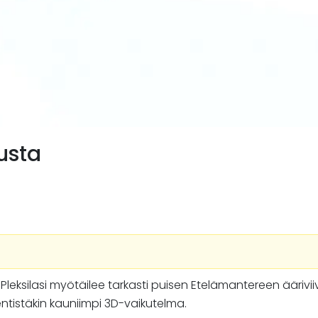
usta
silasi myötäilee tarkasti puisen Etelämantereen ääriviivoja
ntistäkin kauniimpi 3D-vaikutelma.