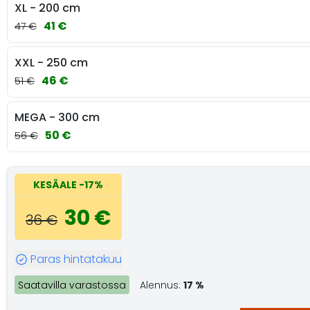
XL - 200 cm
41 €
47 €
XXL - 250 cm
46 €
51 €
MEGA - 300 cm
50 €
56 €
KESÄALE
-17%
30 €
36 €
Paras hintatakuu
Saatavilla varastossa
Alennus:
17 %