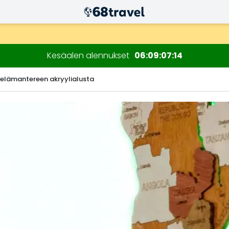
n kuluessa)
Kesäalen alennukset
06
09
07
13
elämantereen akryylialusta
Etsi