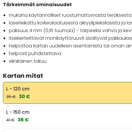
Tärkeimmät ominaisuudet
mukana käytännölliset ruostumattomasta teräksestä 
laserleikattu korkealaatuisesta akryylipleksilasista ja l
paksuus 4 mm (0,16 tuumaa) – tarpeeksi vahva ja ke
itsekierteittävät monikäyttöruuvit sisältyvät pakkauks
helpottaa kartan uudelleen asentamista tai oman ainu
helposti puhdistettava
elinikäinen takuu
Kartan mitat
L - 120 cm
30 €
36 €
L - 150 cm
36 €
41 €