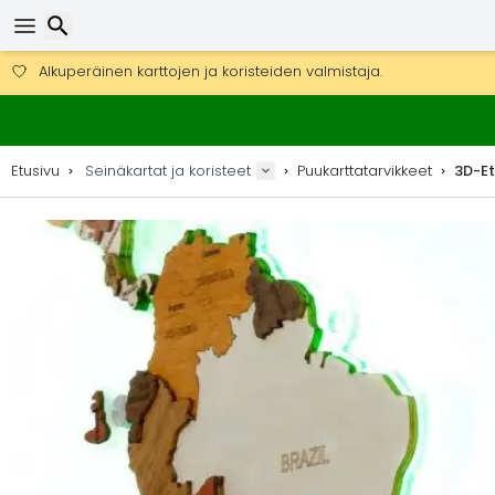
Ilmainen toimitus yli 275 € tilauksiin.
Mahdollisuus lähettää DHL Express -lähetyksenä (toimitus 24 tunni
Etsi
30 päivää palautukseen, 90 päivää puukarttoihin ja koristeisiin.
Alkuperäinen karttojen ja koristeiden valmistaja.
Etusivu
Seinäkartat ja koristeet
Puukarttatarvikkeet
3D-Et