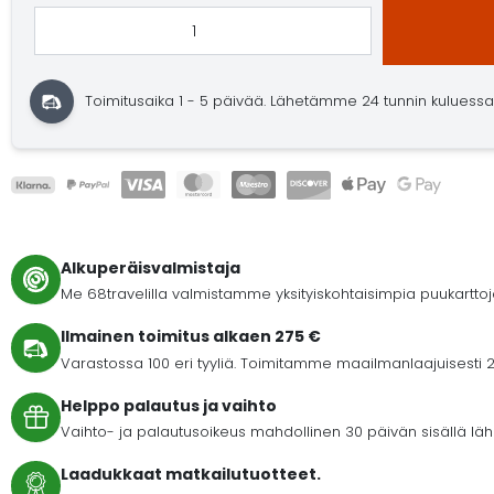
Toimitusaika 1 - 5 päivää.
Lähetämme 24 tunnin kuluessa
Alkuperäisvalmistaja
Me 68travelilla valmistamme yksityiskohtaisimpia puukartto
Ilmainen toimitus alkaen 275 €
Varastossa 100 eri tyyliä. Toimitamme maailmanlaajuisesti 2
Helppo palautus ja vaihto
Vaihto- ja palautusoikeus mahdollinen 30 päivän sisällä lähet
Laadukkaat matkailutuotteet.