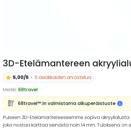
3D-Etelämantereen akryylial
5,00/5
5 asiakkaiden arvostelua
Merkki:
68travel
68travel™️:in valmistama alkuperäistuote
Puiseen 3D-Etelämantereeseemme sopiva akryylialusta. Plek
joka nostaa karttaa seinästä noin 14 mm. Tuloksena on e