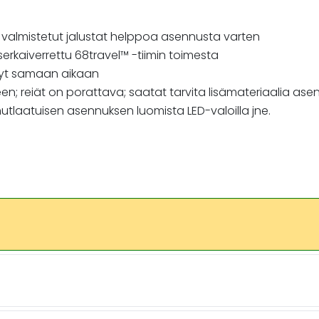
valmistetut jalustat helppoa asennusta varten
aserkaiverrettu 68travel™️ -tiimin toimesta
vyt samaan aikaan
een; reiät on porattava; saatat tarvita lisämateriaalia ase
tlaatuisen asennuksen luomista LED-valoilla jne.