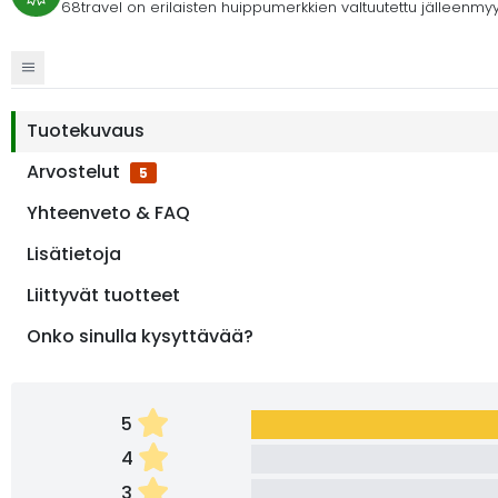
68travel on erilaisten huippumerkkien valtuutettu jälleenmyy
Tuotekuvaus
Arvostelut
5
Yhteenveto & FAQ
Lisätietoja
Liittyvät tuotteet
Onko sinulla kysyttävää?
5
4
3